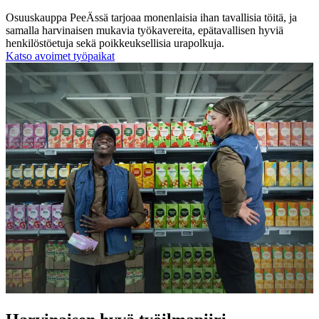
Osuuskauppa PeeÄssä tarjoaa monenlaisia ihan tavallisia töitä, ja
samalla harvinaisen mukavia työkavereita, epätavallisen hyviä
henkilöstöetuja sekä poikkeuksellisia urapolkuja.
Katso avoimet työpaikat