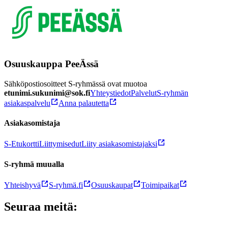
Osuuskauppa PeeÄssä
Sähköpostiosoitteet S-ryhmässä ovat muotoa
etunimi.sukunimi@sok.fi
Yhteystiedot
Palvelut
S-ryhmän
asiakaspalvelu
Anna palautetta
Asiakasomistaja
S-Etukortti
Liittymisedut
Liity asiakasomistajaksi
S-ryhmä muualla
Yhteishyvä
S-ryhmä.fi
Osuuskaupat
Toimipaikat
Seuraa meitä: