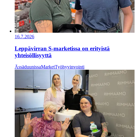
16.7.2026
Leppävirran S-marketissa on erityistä
yhteisöllisyyttä
Ässäduunissa
Market
Työhyvinvointi