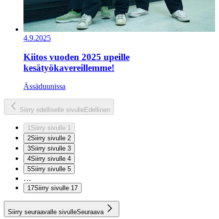
4.9.2025
Kiitos vuoden 2025 upeille
kesätyökavereillemme!
Ässäduunissa
Siirry edelliselle sivulle
Edellinen
1
Siirry sivulle 1
2
Siirry sivulle 2
3
Siirry sivulle 3
4
Siirry sivulle 4
5
Siirry sivulle 5
…
17
Siirry sivulle 17
Siirry seuraavalle sivulle
Seuraava