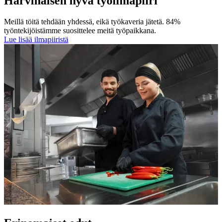
Harvinaisen hyvä työilmapiiri
Meillä töitä tehdään yhdessä, eikä työkaveria jätetä. 84%
työntekijöistämme suosittelee meitä työpaikkana.
Lue lisää ilmapiiristä