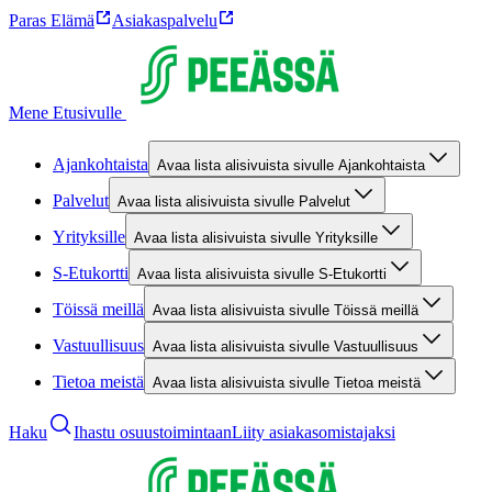
Paras Elämä
Asiakaspalvelu
Mene Etusivulle
Ajankohtaista
Avaa lista alisivuista sivulle Ajankohtaista
Palvelut
Avaa lista alisivuista sivulle Palvelut
Yrityksille
Avaa lista alisivuista sivulle Yrityksille
S-Etukortti
Avaa lista alisivuista sivulle S-Etukortti
Töissä meillä
Avaa lista alisivuista sivulle Töissä meillä
Vastuullisuus
Avaa lista alisivuista sivulle Vastuullisuus
Tietoa meistä
Avaa lista alisivuista sivulle Tietoa meistä
Haku
Ihastu osuustoimintaan
Liity asiakasomistajaksi