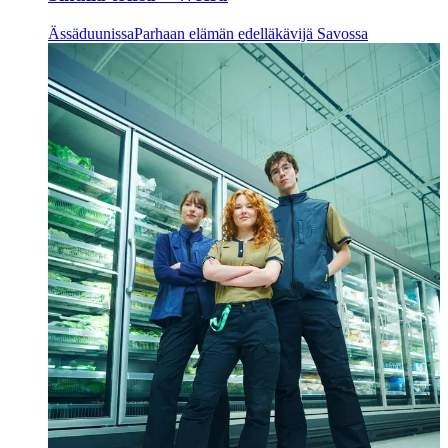
Ässäduunissa
Parhaan elämän edelläkävijä Savossa