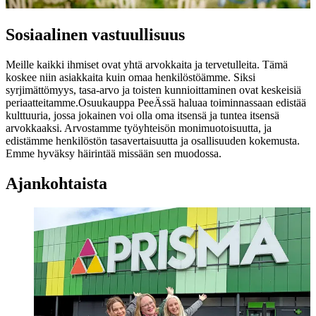
Sosiaalinen vastuullisuus
Meille kaikki ihmiset ovat yhtä arvokkaita ja tervetulleita. Tämä
koskee niin asiakkaita kuin omaa henkilöstöämme. Siksi
syrjimättömyys, tasa-arvo ja toisten kunnioittaminen ovat keskeisiä
periaatteitamme.
Osuukauppa PeeÄssä haluaa toiminnassaan edistää
kulttuuria, jossa jokainen voi olla oma itsensä ja tuntea itsensä
arvokkaaksi. Arvostamme työyhteisön monimuotoisuutta, ja
edistämme henkilöstön tasavertaisuutta ja osallisuuden kokemusta.
Emme hyväksy häirintää missään sen muodossa.
Ajankohtaista