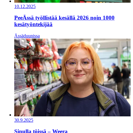
10.12.2025
PeeÄssä työllistää kesällä 2026 noin 1000
kesätyöntekijää
Ässäduunissa
30.9.2025
Sinulla töissä – Weera