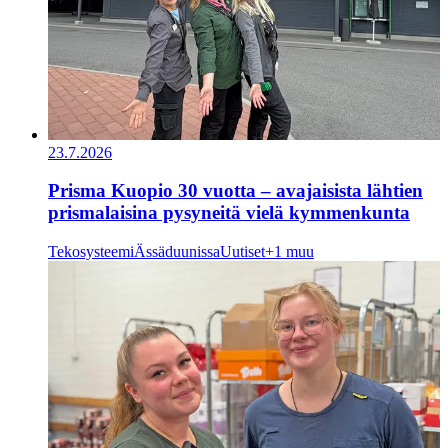
23.7.2026
Prisma Kuopio 30 vuotta – avajaisista lähtien
prismalaisina pysyneitä vielä kymmenkunta
Tekosysteemi
Ässäduunissa
Uutiset
+1 muu