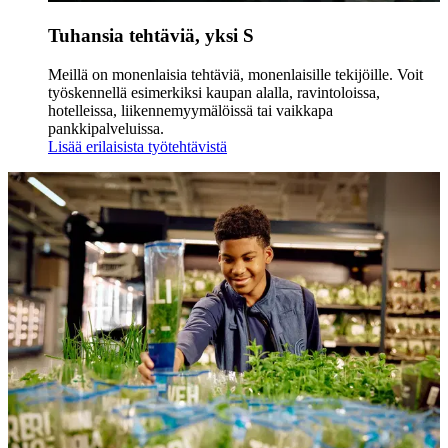
Tuhansia tehtäviä, yksi S
Meillä on monenlaisia tehtäviä, monenlaisille tekijöille. Voit
työskennellä esimerkiksi kaupan alalla, ravintoloissa,
hotelleissa, liikennemyymälöissä tai vaikkapa
pankkipalveluissa.
Lisää erilaisista työtehtävistä