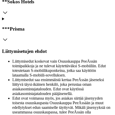
**Sokos Hotels
***Prisma
Liittymisetujen ehdot
Liittymisedut koskevat vain Osuuskauppa PeeÄssän
toimipaikkoja ja ne tulevat käytettäväksi S-mobiiliin. Edut
toteutetaan S-mobiilikuponkeina, jotka saa käyttöön
lataamalla S-mobiili-sovelluksen.
Liittymisedut saa ensimmäistä kertaa PeeÄssän jäseneksi
liittyvä täysi-ikäinen henkilö, joka perustaa oman
asiakasomistajatalouden. Edut ovat käytössä
asiakasomistajatalouden pääjäsenellä.
Edut ovat voimassa myös, jos asiakas siirtää jäsenyyden
toisesta osuuskaupasta Osuuskauppa PeeÄssään ja muut
edellytykset edun saamiselle täyttyvät. Mikäli jäsenyyksiä on
useammassa osuuskaupassa, tulee PeeÄssän olla