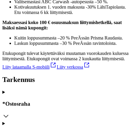
Valitsemastasi ABC Carwash -autopesusta –50 %.
Kotivakuutuksen 1. vuoden maksusta -30% LähiTapiolasta.
Etu voimassa 6 kk liittymisestä.
Maksaessasi koko 100 € osuusmaksun liittymishetkellä, saat
lisäksi nämä kupongit:
Kuitin loppusummasta –20 % PeeÄssän Prisma Raudasta.
Laskun loppusummasta –30 % PeeÄssän ravintoloista.
Etukupongit tulevat käytettäväksi muutaman vuorokauden kuluessa
liittymisestä. Etukupongit ovat voimassa 2 kuukautta liittymisestä.
Liity lataamalla S-mobiili
Liity verkossa
Tarkennus
*Ostosraha