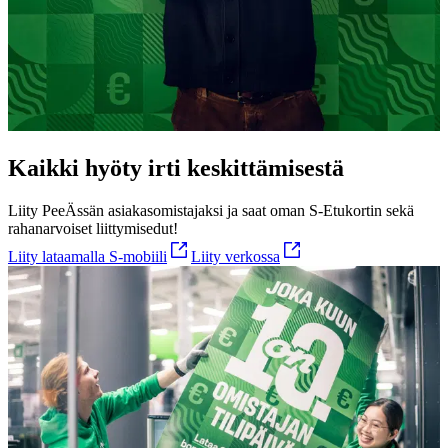
Kaikki hyöty irti keskittämisestä
Liity PeeÄssän asiakasomistajaksi ja saat oman S-Etukortin sekä
rahanarvoiset liittymisedut!
Liity lataamalla S-mobiili
Liity verkossa