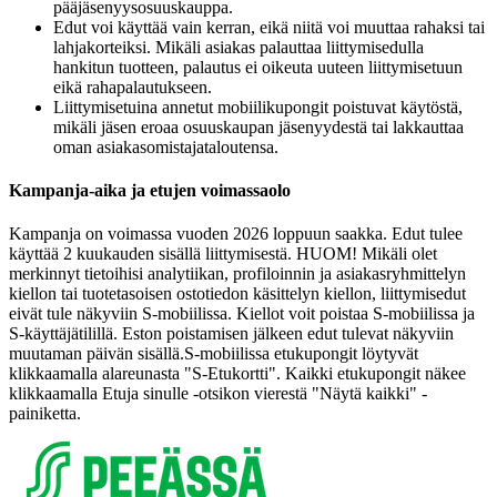
pääjäsenyysosuuskauppa.
Edut voi käyttää vain kerran, eikä niitä voi muuttaa rahaksi tai
lahjakorteiksi. Mikäli asiakas palauttaa liittymisedulla
hankitun tuotteen, palautus ei oikeuta uuteen liittymisetuun
eikä rahapalautukseen.
Liittymisetuina annetut mobiilikupongit poistuvat käytöstä,
mikäli jäsen eroaa osuuskaupan jäsenyydestä tai lakkauttaa
oman asiakasomistajataloutensa.
Kampanja-aika ja etujen voimassaolo
Kampanja on voimassa vuoden 2026 loppuun saakka. Edut tulee
käyttää 2 kuukauden sisällä liittymisestä. HUOM! Mikäli olet
merkinnyt tietoihisi analytiikan, profiloinnin ja asiakasryhmittelyn
kiellon tai tuotetasoisen ostotiedon käsittelyn kiellon, liittymisedut
eivät tule näkyviin S-mobiilissa. Kiellot voit poistaa S-mobiilissa ja
S-käyttäjätilillä. Eston poistamisen jälkeen edut tulevat näkyviin
muutaman päivän sisällä.
S-mobiilissa etukupongit löytyvät
klikkaamalla alareunasta "S-Etukortti". Kaikki etukupongit näkee
klikkaamalla Etuja sinulle -otsikon vierestä "Näytä kaikki" -
painiketta.