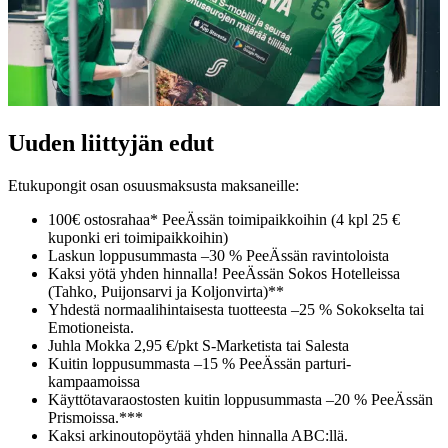
Uuden liittyjän edut
Etukupongit osan osuusmaksusta maksaneille:
100€ ostosrahaa* PeeÄssän toimipaikkoihin (4 kpl 25 €
kuponki eri toimipaikkoihin)
Laskun loppusummasta –30 % PeeÄssän ravintoloista
Kaksi yötä yhden hinnalla! PeeÄssän Sokos Hotelleissa
(Tahko, Puijonsarvi ja Koljonvirta)**
Yhdestä normaalihintaisesta tuotteesta –25 % Sokokselta tai
Emotioneista.
Juhla Mokka 2,95 €/pkt S-Marketista tai Salesta
Kuitin loppusummasta –15 % PeeÄssän parturi-
kampaamoissa
Käyttötavaraostosten kuitin loppusummasta –20 % PeeÄssän
Prismoissa.***
Kaksi arkinoutopöytää yhden hinnalla ABC:llä.