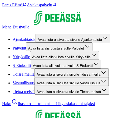
Paras Elämä
Asiakaspalvelu
Mene Etusivulle
Ajankohtaista
Avaa lista alisivuista sivulle Ajankohtaista
Palvelut
Avaa lista alisivuista sivulle Palvelut
Yrityksille
Avaa lista alisivuista sivulle Yrityksille
S-Etukortti
Avaa lista alisivuista sivulle S-Etukortti
Töissä meillä
Avaa lista alisivuista sivulle Töissä meillä
Vastuullisuus
Avaa lista alisivuista sivulle Vastuullisuus
Tietoa meistä
Avaa lista alisivuista sivulle Tietoa meistä
Haku
Ihastu osuustoimintaan
Liity asiakasomistajaksi