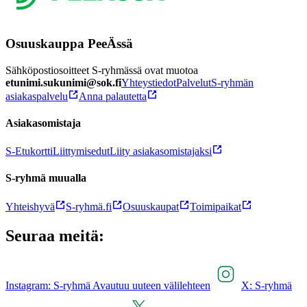
Osuuskauppa PeeÄssä
Sähköpostiosoitteet S-ryhmässä ovat muotoa
etunimi.sukunimi@sok.fi
Yhteystiedot
Palvelut
S-ryhmän
asiakaspalvelu
Anna palautetta
Asiakasomistaja
S-Etukortti
Liittymisedut
Liity asiakasomistajaksi
S-ryhmä muualla
Yhteishyvä
S-ryhmä.fi
Osuuskaupat
Toimipaikat
Seuraa meitä:
Instagram: S-ryhmä Avautuu uuteen välilehteen
X: S-ryhmä