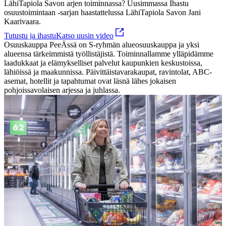
LähiTapiola Savon arjen toiminnassa?
Uusimmassa Ihastu
osuustoimintaan -sarjan haastattelussa LähiTapiola Savon Jani
Kaarivaara.
Tutustu ja ihastu
Katso uusin video
Osuuskauppa PeeÄssä on S-ryhmän alueosuuskauppa ja yksi
alueensa tärkeimmistä työllistäjistä. Toiminnallamme ylläpidämme
laadukkaat ja elämykselliset palvelut kaupunkien keskustoissa,
lähiöissä ja maakunnissa. Päivittäistavarakaupat, ravintolat, ABC-
asemat, hotellit ja tapahtumat ovat läsnä lähes jokaisen
pohjoissavolaisen arjessa ja juhlassa.