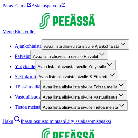
Paras Elämä
Asiakaspalvelu
Mene Etusivulle
Ajankohtaista
Avaa lista alisivuista sivulle Ajankohtaista
Palvelut
Avaa lista alisivuista sivulle Palvelut
Yrityksille
Avaa lista alisivuista sivulle Yrityksille
S-Etukortti
Avaa lista alisivuista sivulle S-Etukortti
Töissä meillä
Avaa lista alisivuista sivulle Töissä meillä
Vastuullisuus
Avaa lista alisivuista sivulle Vastuullisuus
Tietoa meistä
Avaa lista alisivuista sivulle Tietoa meistä
Haku
Ihastu osuustoimintaan
Liity asiakasomistajaksi