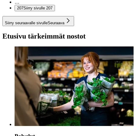
…
207
Siirry sivulle 207
Siirry seuraavalle sivulle
Seuraava
Etusivu tärkeimmät nostot