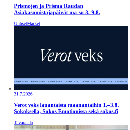
Prismojen ja Prisma Raudan
Asiakasomistajapäivät ma-su 3.-9.8.
Uutiset
Market
31.7.2026
Verot veks lauantaista maanantaihin 1.–3.8.
Sokoksella, Sokos Emotionissa sekä sokos.fi
Tavaratalo