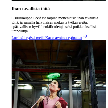
Ihan tavallisia töitä
Osuuskauppa PeeÄssä tarjoaa monenlaisia ihan tavallisia
töitä, ja samalla harvinaisen mukavia työkavereita,
epätavallisen hyviä henkilöstöetuja sekä poikkeuksellisia
urapolkuja.
Lue lisää työstä meillä
Katso avoimet työpaikat