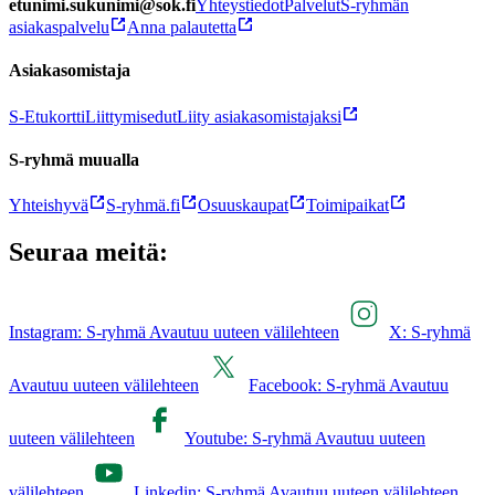
etunimi.sukunimi@sok.fi
Yhteystiedot
Palvelut
S-ryhmän
asiakaspalvelu
Anna palautetta
Asiakasomistaja
S-Etukortti
Liittymisedut
Liity asiakasomistajaksi
S-ryhmä muualla
Yhteishyvä
S-ryhmä.fi
Osuuskaupat
Toimipaikat
Seuraa meitä:
Instagram: S-ryhmä Avautuu uuteen välilehteen
X: S-ryhmä
Avautuu uuteen välilehteen
Facebook: S-ryhmä Avautuu
uuteen välilehteen
Youtube: S-ryhmä Avautuu uuteen
välilehteen
Linkedin: S-ryhmä Avautuu uuteen välilehteen