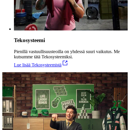
Tekosysteemi
Pienillä vastuullisuusteoilla on yhdessä suuri vaikutus. Me
kutsumme tätä Tekosysteemiksi.
Lue lisää Tekosysteemistä