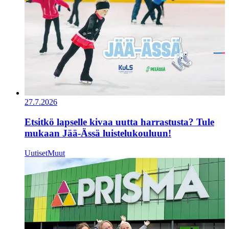
27.7.2026
Etsitkö lapselle kivaa uutta harrastusta? Tule
mukaan Jää-Ässä luistelukouluun!
Uutiset
Muut