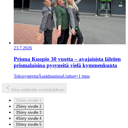
23.7.2026
Prisma Kuopio 30 vuotta – avajaisista lähtien
prismalaisina pysyneitä vielä kymmenkunta
Tekosysteemi
Ässäduunissa
Uutiset
+1 muu
Siirry edelliselle sivulle
Edellinen
1
Siirry sivulle 1
2
Siirry sivulle 2
3
Siirry sivulle 3
4
Siirry sivulle 4
5
Siirry sivulle 5