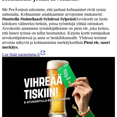
Me PeeÄssässä uskomme, että parhaat kohtaamiset eivät synny
sattumalta. Kohtaamme asiakkaamme arvojemme mukaisesti:
#tunteella #toimeliaasti #yhdessä #ylpeästi
Arvokortit on luotu
kiitoksen välineeksi hetkiin, joissa työntekijä ylittää odotukset.
Arvokortin antaminen työntekijällemme on pieni ele, joka kertoo,
että hänen työnsä on tullut huomatuksi. Kirjoita kortti toimipaikan
arvokorttipisteessä ja anna se henkilökunnalle. Yhdessä teemme
arvoista näkyviä ja kohtaamisista merkityksellisiä.
Pieni ele, suuri
merkitys.
Lue lisää paraselama.fi