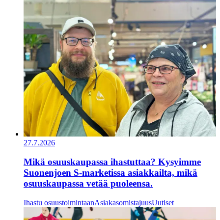
27.7.2026
Mikä osuuskaupassa ihastuttaa? Kysyimme
Suonenjoen S-marketissa asiakkailta, mikä
osuuskaupassa vetää puoleensa.
Ihastu osuustoimintaan
Asiakasomistajuus
Uutiset