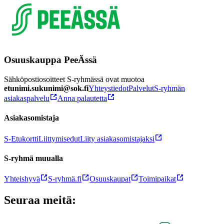
Osuuskauppa PeeÄssä
Sähköpostiosoitteet S-ryhmässä ovat muotoa
etunimi.sukunimi@sok.fi
Yhteystiedot
Palvelut
S-ryhmän
asiakaspalvelu
Anna palautetta
Asiakasomistaja
S-Etukortti
Liittymisedut
Liity asiakasomistajaksi
S-ryhmä muualla
Yhteishyvä
S-ryhmä.fi
Osuuskaupat
Toimipaikat
Seuraa meitä: