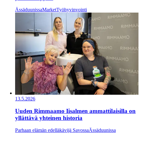
Ässäduunissa
Market
Työhyvinvointi
13.5.2026
Uuden Rimmaamo Iisalmen ammattilaisilla on
yllättävä yhteinen historia
Parhaan elämän edelläkävijä Savossa
Ässäduunissa