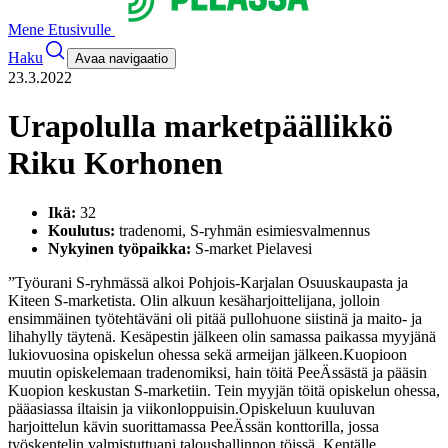
Mene Etusivulle
Haku
Avaa navigaatio
23.3.2022
Urapolulla marketpäällikkö
Riku Korhonen
Ikä:
32
Koulutus:
tradenomi, S-ryhmän esimiesvalmennus
Nykyinen työpaikka:
S-market Pielavesi
”Työurani S-ryhmässä alkoi Pohjois-Karjalan Osuuskaupasta ja
Kiteen S-marketista. Olin alkuun kesäharjoittelijana, jolloin
ensimmäinen työtehtäväni oli pitää pullohuone siistinä ja maito- ja
lihahylly täytenä. Kesäpestin jälkeen olin samassa paikassa myyjänä
lukiovuosina opiskelun ohessa sekä armeijan jälkeen.
Kuopioon
muutin opiskelemaan tradenomiksi, hain töitä PeeÄssästä ja pääsin
Kuopion keskustan S-marketiin. Tein myyjän töitä opiskelun ohessa,
pääasiassa iltaisin ja viikonloppuisin.
Opiskeluun kuuluvan
harjoittelun kävin suorittamassa PeeÄssän konttorilla, jossa
työskentelin valmistuttuani taloushallinnon töissä. Kentälle