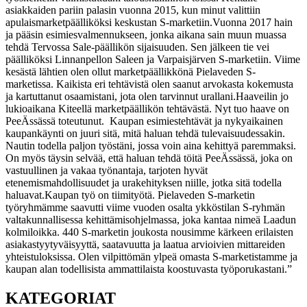
asiakkaiden pariin palasin vuonna 2015, kun minut valittiin
apulaismarketpäälliköksi keskustan S-marketiin.
Vuonna 2017 hain
ja pääsin esimiesvalmennukseen, jonka aikana sain muun muassa
tehdä Tervossa Sale-päällikön sijaisuuden. Sen jälkeen tie vei
päälliköksi Linnanpellon Saleen ja Varpaisjärven S-marketiin. Viime
kesästä lähtien olen ollut marketpäällikkönä Pielaveden S-
marketissa. Kaikista eri tehtävistä olen saanut arvokasta kokemusta
ja kartuttanut osaamistani, jota olen tarvinnut urallani.
Haaveilin jo
lukioaikana Kiteellä marketpäällikön tehtävästä. Nyt tuo haave on
PeeÄssässä toteutunut. Kaupan esimiestehtävät ja nykyaikainen
kaupankäynti on juuri sitä, mitä haluan tehdä tulevaisuudessakin.
Nautin todella paljon työstäni, jossa voin aina kehittyä paremmaksi.
On myös täysin selvää, että haluan tehdä töitä PeeÄssässä, joka on
vastuullinen ja vakaa työnantaja, tarjoten hyvät
etenemismahdollisuudet ja urakehityksen niille, jotka sitä todella
haluavat.
Kaupan työ on tiimityötä. Pielaveden S-marketin
työryhmämme saavutti viime vuoden osalta ykköstilan S-ryhmän
valtakunnallisessa kehittämisohjelmassa, joka kantaa nimeä Laadun
kolmiloikka. 440 S-marketin joukosta nousimme kärkeen erilaisten
asiakastyytyväisyyttä, saatavuutta ja laatua arvioivien mittareiden
yhteistuloksissa. Olen vilpittömän ylpeä omasta S-marketistamme ja
kaupan alan todellisista ammattilaista koostuvasta työporukastani.”
KATEGORIAT