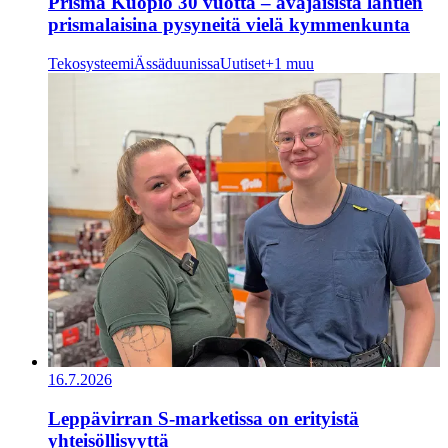
Prisma Kuopio 30 vuotta – avajaisista lähtien
prismalaisina pysyneitä vielä kymmenkunta
Tekosysteemi
Ässäduunissa
Uutiset
+1 muu
16.7.2026
Leppävirran S-marketissa on erityistä
yhteisöllisyyttä