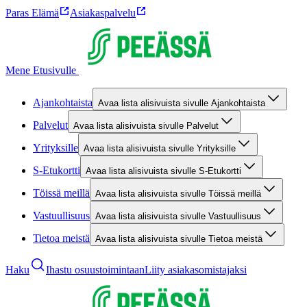
Paras Elämä
Asiakaspalvelu
Mene Etusivulle
Ajankohtaista
Avaa lista alisivuista sivulle Ajankohtaista
Palvelut
Avaa lista alisivuista sivulle Palvelut
Yrityksille
Avaa lista alisivuista sivulle Yrityksille
S-Etukortti
Avaa lista alisivuista sivulle S-Etukortti
Töissä meillä
Avaa lista alisivuista sivulle Töissä meillä
Vastuullisuus
Avaa lista alisivuista sivulle Vastuullisuus
Tietoa meistä
Avaa lista alisivuista sivulle Tietoa meistä
Haku
Ihastu osuustoimintaan
Liity asiakasomistajaksi