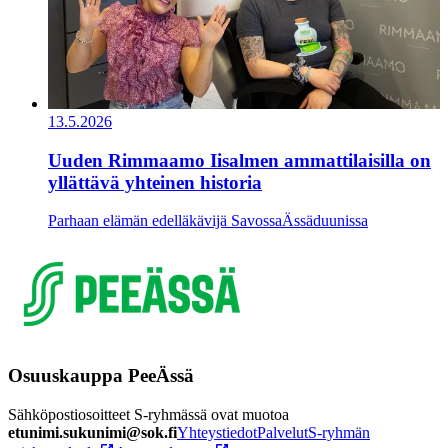
13.5.2026
Uuden Rimmaamo Iisalmen ammattilaisilla on
yllättävä yhteinen historia
Parhaan elämän edelläkävijä Savossa
Ässäduunissa
Osuuskauppa PeeÄssä
Sähköpostiosoitteet S-ryhmässä ovat muotoa
etunimi.sukunimi@sok.fi
Yhteystiedot
Palvelut
S-ryhmän