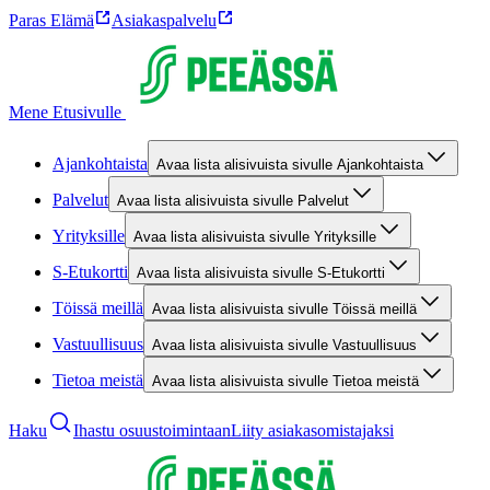
Paras Elämä
Asiakaspalvelu
Mene Etusivulle
Ajankohtaista
Avaa lista alisivuista sivulle Ajankohtaista
Palvelut
Avaa lista alisivuista sivulle Palvelut
Yrityksille
Avaa lista alisivuista sivulle Yrityksille
S-Etukortti
Avaa lista alisivuista sivulle S-Etukortti
Töissä meillä
Avaa lista alisivuista sivulle Töissä meillä
Vastuullisuus
Avaa lista alisivuista sivulle Vastuullisuus
Tietoa meistä
Avaa lista alisivuista sivulle Tietoa meistä
Haku
Ihastu osuustoimintaan
Liity asiakasomistajaksi