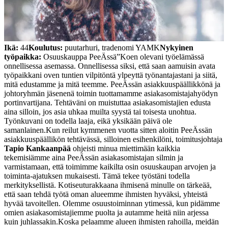
Ikä:
44
Koulutus:
puutarhuri, tradenomi YAMK
Nykyinen
työpaikka:
Osuuskauppa PeeÄssä
”Koen olevani työelämässä
onnellisessa asemassa. Onnellisessa siksi, että saan aamuisin avata
työpaikkani oven tuntien vilpitöntä ylpeyttä työnantajastani ja siitä,
mitä edustamme ja mitä teemme. PeeÄssän asiakkuuspäällikkönä ja
johtoryhmän jäsenenä toimin tuottamamme asiakasomistajahyödyn
portinvartijana. Tehtäväni on muistuttaa asiakasomistajien edusta
aina silloin, jos asia uhkaa muilta syystä tai toisesta unohtua.
Työnkuvani on todella laaja, eikä yksikään päivä ole
samanlainen.
Kun reilut kymmenen vuotta sitten aloitin PeeÄssän
asiakkuuspäällikön tehtävässä, silloinen esihenkilöni, toimitusjohtaja
Tapio Kankaanpää
ohjeisti minua miettimään kaikkia
tekemisiämme aina PeeÄssän asiakasomistajan silmin ja
varmistamaan, että toimimme kaikilta osin osuuskaupan arvojen ja
toiminta-ajatuksen mukaisesti. Tämä tekee työstäni todella
merkityksellistä. Kotiseuturakkaana ihmisenä minulle on tärkeää,
että saan tehdä työtä oman alueemme ihmisten hyväksi, yhteistä
hyvää tavoitellen. Olemme osuustoiminnan ytimessä, kun pidämme
omien asiakasomistajiemme puolta ja autamme heitä niin arjessa
kuin juhlassakin.
Koska pelaamme alueen ihmisten rahoilla, meidän