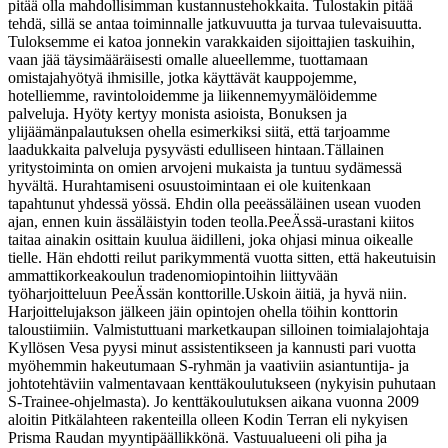
pitää olla mahdollisimman kustannustehokkaita. Tulostakin pitää
tehdä, sillä se antaa toiminnalle jatkuvuutta ja turvaa tulevaisuutta.
Tuloksemme ei katoa jonnekin varakkaiden sijoittajien taskuihin,
vaan jää täysimääräisesti omalle alueellemme, tuottamaan
omistajahyötyä ihmisille, jotka käyttävät kauppojemme,
hotelliemme, ravintoloidemme ja liikennemyymälöidemme
palveluja. Hyöty kertyy monista asioista, Bonuksen ja
ylijäämänpalautuksen ohella esimerkiksi siitä, että tarjoamme
laadukkaita palveluja pysyvästi edulliseen hintaan.
Tällainen
yritystoiminta on omien arvojeni mukaista ja tuntuu sydämessä
hyvältä. Hurahtamiseni osuustoimintaan ei ole kuitenkaan
tapahtunut yhdessä yössä. Ehdin olla peeässäläinen usean vuoden
ajan, ennen kuin ässäläistyin toden teolla.
PeeÄssä-urastani kiitos
taitaa ainakin osittain kuulua äidilleni, joka ohjasi minua oikealle
tielle. Hän ehdotti reilut parikymmentä vuotta sitten, että hakeutuisin
ammattikorkeakoulun tradenomiopintoihin liittyvään
työharjoitteluun PeeÄssän konttorille.
Uskoin äitiä, ja hyvä niin.
Harjoittelujakson jälkeen jäin opintojen ohella töihin konttorin
taloustiimiin. Valmistuttuani marketkaupan silloinen toimialajohtaja
Kyllösen Vesa pyysi minut assistentikseen ja kannusti pari vuotta
myöhemmin hakeutumaan S-ryhmän ja vaativiin asiantuntija- ja
johtotehtäviin valmentavaan kenttäkoulutukseen (nykyisin puhutaan
S-Trainee-ohjelmasta). Jo kenttäkoulutuksen aikana vuonna 2009
aloitin Pitkälahteen rakenteilla olleen Kodin Terran eli nykyisen
Prisma Raudan myyntipäällikkönä. Vastuualueeni oli piha ja