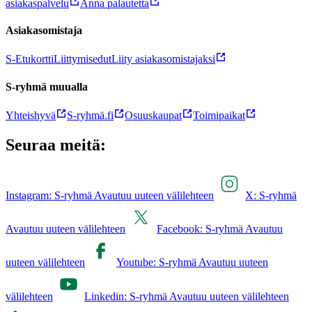
asiakaspalvelu
Anna palautetta
Asiakasomistaja
S-Etukortti
Liittymisedut
Liity asiakasomistajaksi
S-ryhmä muualla
Yhteishyvä
S-ryhmä.fi
Osuuskaupat
Toimipaikat
Seuraa meitä:
Instagram: S-ryhmä Avautuu uuteen välilehteen
X: S-ryhmä
Avautuu uuteen välilehteen
Facebook: S-ryhmä Avautuu
uuteen välilehteen
Youtube: S-ryhmä Avautuu uuteen
välilehteen
Linkedin: S-ryhmä Avautuu uuteen välilehteen