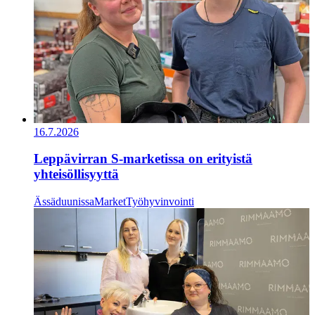
16.7.2026
Leppävirran S-marketissa on erityistä
yhteisöllisyyttä
Ässäduunissa
Market
Työhyvinvointi