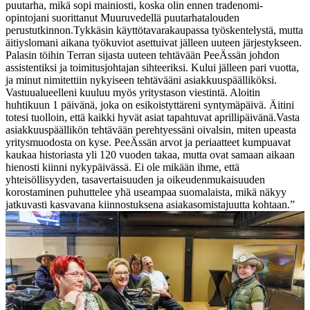
puutarha, mikä sopi mainiosti, koska olin ennen tradenomi-
opintojani suorittanut Muuruvedellä puutarhatalouden
perustutkinnon.
Tykkäsin käyttötavarakaupassa työskentelystä, mutta
äitiyslomani aikana työkuviot asettuivat jälleen uuteen järjestykseen.
Palasin töihin Terran sijasta uuteen tehtävään PeeÄssän johdon
assistentiksi ja toimitusjohtajan sihteeriksi. Kului jälleen pari vuotta,
ja minut nimitettiin nykyiseen tehtävääni asiakkuuspäälliköksi.
Vastuualueelleni kuuluu myös yritystason viestintä. Aloitin
huhtikuun 1 päivänä, joka on esikoistyttäreni syntymäpäivä. Äitini
totesi tuolloin, että kaikki hyvät asiat tapahtuvat aprillipäivänä.
Vasta
asiakkuuspäällikön tehtävään perehtyessäni oivalsin, miten upeasta
yritysmuodosta on kyse. PeeÄssän arvot ja periaatteet kumpuavat
kaukaa historiasta yli 120 vuoden takaa, mutta ovat samaan aikaan
hienosti kiinni nykypäivässä. Ei ole mikään ihme, että
yhteisöllisyyden, tasavertaisuuden ja oikeudenmukaisuuden
korostaminen puhuttelee yhä useampaa suomalaista, mikä näkyy
jatkuvasti kasvavana kiinnostuksena asiakasomistajuutta kohtaan.”