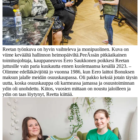
Reetan työnkuva on hyvin vaihteleva ja monipuolinen. Kuva on
viime keväältä hallinnon heimopäiviltä.
PeeÄssän pitkäaikainen
toimitusjohtaja, kauppaneuvos Eero Saukkonen poikkesi Reetan
juttusille vain paria kuukautta ennen kuolemaansa kesällä 2023. –
Olimme edelläkävijöitä jo vuonna 1986, kun Eero laittoi Bonuksen
maksun jalalle meidän osuuskaupassa. Oli pakko keksiä jotain täysin
uutta, koska osuuskauppa oli karmeassa jamassa ja osuustoiminnan
ydin oli unohdettu. Kiitos, vuosien mittaan on noustu jaloilleen ja
ydin on taas löytynyt, Reetta kiittää.