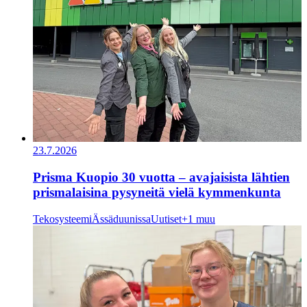
23.7.2026
Prisma Kuopio 30 vuotta – avajaisista lähtien
prismalaisina pysyneitä vielä kymmenkunta
Tekosysteemi
Ässäduunissa
Uutiset
+1 muu