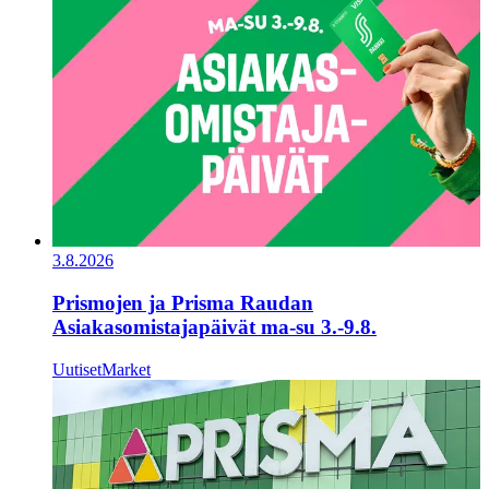
3.8.2026
Prismojen ja Prisma Raudan
Asiakasomistajapäivät ma-su 3.-9.8.
Uutiset
Market