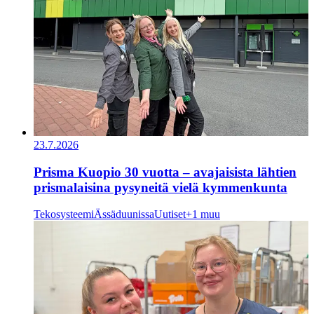
23.7.2026
Prisma Kuopio 30 vuotta – avajaisista lähtien
prismalaisina pysyneitä vielä kymmenkunta
Tekosysteemi
Ässäduunissa
Uutiset
+1 muu