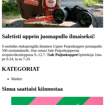
Saletisti uppein juomapullo ilmaiseksi!
S-mobiilin etukupongilla ilmainen Uppee Puijonkuppee-juomapullo
500 ensimmäiselle. Hae omasi Sale Puijonkuppeesta
avajaisviikonloppuna 9.-12.7. !
Sale Puijonkuppee
Opistokuja 1
ma-
pe 6-24, la-su 7-24
KATEGORIAT
Market
Sinua saattaisi kiinnostaa