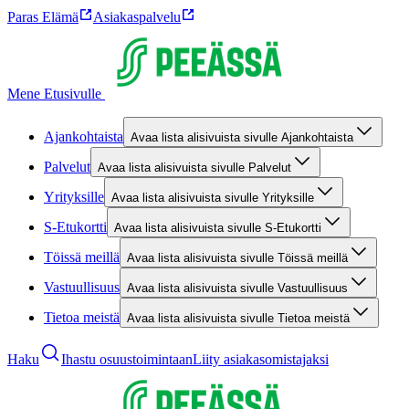
Paras Elämä
Asiakaspalvelu
Mene Etusivulle
Ajankohtaista
Avaa lista alisivuista sivulle Ajankohtaista
Palvelut
Avaa lista alisivuista sivulle Palvelut
Yrityksille
Avaa lista alisivuista sivulle Yrityksille
S-Etukortti
Avaa lista alisivuista sivulle S-Etukortti
Töissä meillä
Avaa lista alisivuista sivulle Töissä meillä
Vastuullisuus
Avaa lista alisivuista sivulle Vastuullisuus
Tietoa meistä
Avaa lista alisivuista sivulle Tietoa meistä
Haku
Ihastu osuustoimintaan
Liity asiakasomistajaksi