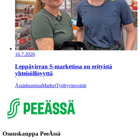
16.7.2026
Leppävirran S-marketissa on erityistä
yhteisöllisyyttä
Ässäduunissa
Market
Työhyvinvointi
Osuuskauppa PeeÄssä