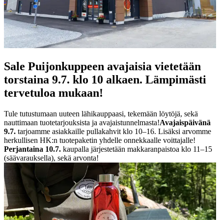
Sale Puijonkuppeen avajaisia vietetään
torstaina 9.7. klo 10 alkaen. Lämpimästi
tervetuloa mukaan!
Tule tutustumaan uuteen lähikauppaasi, tekemään löytöjä, sekä
nauttimaan tuotetarjouksista ja avajaistunnelmasta!
Avajaispäivänä
9.7.
tarjoamme asiakkaille pullakahvit klo 10–16. Lisäksi arvomme
herkullisen HK:n tuotepaketin yhdelle onnekkaalle voittajalle!
Perjantaina 10.7.
kaupalla järjestetään makkaranpaistoa klo 11–15
(säävarauksella), sekä arvonta!