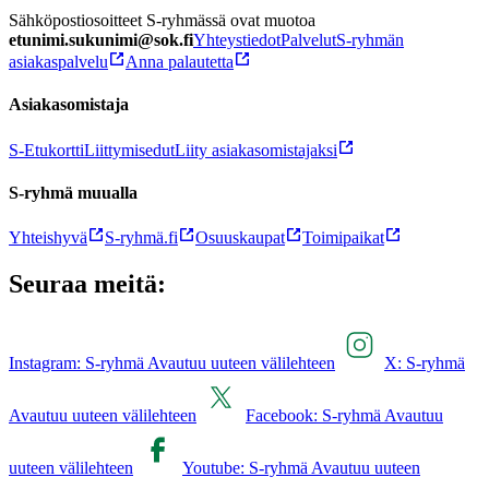
Sähköpostiosoitteet S-ryhmässä ovat muotoa
etunimi.sukunimi@sok.fi
Yhteystiedot
Palvelut
S-ryhmän
asiakaspalvelu
Anna palautetta
Asiakasomistaja
S-Etukortti
Liittymisedut
Liity asiakasomistajaksi
S-ryhmä muualla
Yhteishyvä
S-ryhmä.fi
Osuuskaupat
Toimipaikat
Seuraa meitä:
Instagram: S-ryhmä Avautuu uuteen välilehteen
X: S-ryhmä
Avautuu uuteen välilehteen
Facebook: S-ryhmä Avautuu
uuteen välilehteen
Youtube: S-ryhmä Avautuu uuteen