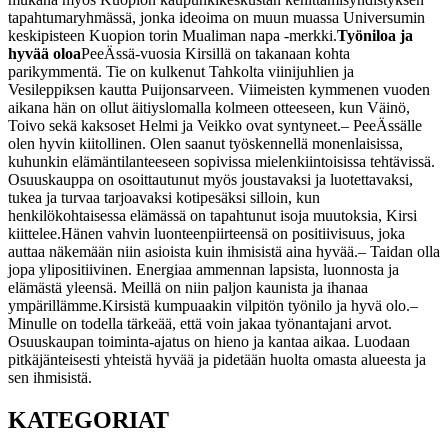
tapahtumaryhmässä, jonka ideoima on muun muassa Universumin
keskipisteen Kuopion torin Mualiman napa -merkki.
Työniloa ja
hyvää oloa
PeeÄssä-vuosia Kirsillä on takanaan kohta
parikymmentä. Tie on kulkenut Tahkolta viinijuhlien ja
Vesileppiksen kautta Puijonsarveen. Viimeisten kymmenen vuoden
aikana hän on ollut äitiyslomalla kolmeen otteeseen, kun Väinö,
Toivo sekä kaksoset Helmi ja Veikko ovat syntyneet.
– PeeÄssälle
olen hyvin kiitollinen. Olen saanut työskennellä monenlaisissa,
kuhunkin elämäntilanteeseen sopivissa mielenkiintoisissa tehtävissä.
Osuuskauppa on osoittautunut myös joustavaksi ja luotettavaksi,
tukea ja turvaa tarjoavaksi kotipesäksi silloin, kun
henkilökohtaisessa elämässä on tapahtunut isoja muutoksia, Kirsi
kiittelee.
Hänen vahvin luonteenpiirteensä on positiivisuus, joka
auttaa näkemään niin asioista kuin ihmisistä aina hyvää.
– Taidan olla
jopa ylipositiivinen. Energiaa ammennan lapsista, luonnosta ja
elämästä yleensä. Meillä on niin paljon kaunista ja ihanaa
ympärillämme.
Kirsistä kumpuaakin vilpitön työnilo ja hyvä olo.
–
Minulle on todella tärkeää, että voin jakaa työnantajani arvot.
Osuuskaupan toiminta-ajatus on hieno ja kantaa aikaa. Luodaan
pitkäjänteisesti yhteistä hyvää ja pidetään huolta omasta alueesta ja
sen ihmisistä.
KATEGORIAT