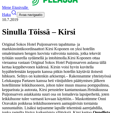
Mene Etusivulle
Haku
Avaa navigaatio
10.7.2019
Sinulla Töissä – Kirsi
Original Sokos Hotel Puijonsarven tapahtuma- ja
markkinointikoordinaattori Kirsi Koponen on yksi hotellin
omaleimaisen hengen luovista vahvoista naisista, jotka tekevät
työtään suurella sydämellä ja intohimolla.
Kirsi Koponen ottaa
vieraansa vastaan Original Sokos Hotel Puijonsarven aulassa tällä
kertaa keppihevonen kädessä. Kirsin voisi hyvin kuvitella
hypähtelemään kepparin kanssa pitkin hotellin käytäviä iloisesti
hihkuen. Selitys on kuitenkin arkisempi.
– Rakennamme yhteistyössä
Lelukauppa Partasen kanssa heti viinijuhlien päättymisen jälkeen
hotelliimme leikkihuoneen, johon tulee muun muassa pomppulinna,
kepparirata ja autorata, Kirsi perustelee kantamustaan.
Heinäkuussa
Puijonsarven asiakkaista suuri osa on lomailevia lapsiperheitä, joten
leikkihuone tulee varmasti kovaan käyttöön.
– Maskottimme Onni
Oravakin poikkeaa leikkihuoneeseen aamupäivisin torstaista
sunnuntaihin. Lisäksi tarjoamme lapsille tekemistä aarrejahdilla,
jonka rasteilta löytyy kaikenlaisia yllätyksiä, Kirsi kertoo.
Onnellista