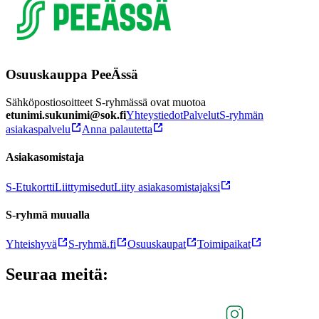
Osuuskauppa PeeÄssä
Sähköpostiosoitteet S-ryhmässä ovat muotoa
etunimi.sukunimi@sok.fi
Yhteystiedot
Palvelut
S-ryhmän
asiakaspalvelu
Anna palautetta
Asiakasomistaja
S-Etukortti
Liittymisedut
Liity asiakasomistajaksi
S-ryhmä muualla
Yhteishyvä
S-ryhmä.fi
Osuuskaupat
Toimipaikat
Seuraa meitä: