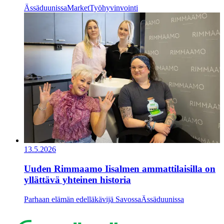
Ässäduunissa
Market
Työhyvinvointi
13.5.2026
Uuden Rimmaamo Iisalmen ammattilaisilla on
yllättävä yhteinen historia
Parhaan elämän edelläkävijä Savossa
Ässäduunissa