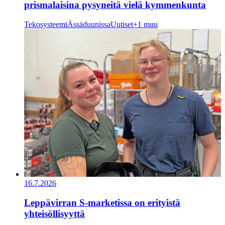
prismalaisina pysyneitä vielä kymmenkunta
Tekosysteemi
Ässäduunissa
Uutiset
+1 muu
16.7.2026
Leppävirran S-marketissa on erityistä
yhteisöllisyyttä