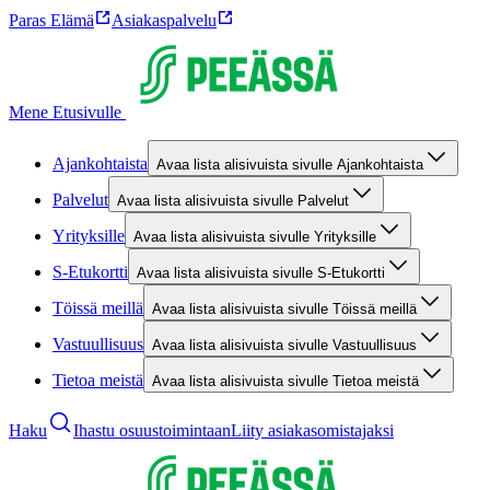
Paras Elämä
Asiakaspalvelu
Mene Etusivulle
Ajankohtaista
Avaa lista alisivuista sivulle Ajankohtaista
Palvelut
Avaa lista alisivuista sivulle Palvelut
Yrityksille
Avaa lista alisivuista sivulle Yrityksille
S-Etukortti
Avaa lista alisivuista sivulle S-Etukortti
Töissä meillä
Avaa lista alisivuista sivulle Töissä meillä
Vastuullisuus
Avaa lista alisivuista sivulle Vastuullisuus
Tietoa meistä
Avaa lista alisivuista sivulle Tietoa meistä
Haku
Ihastu osuustoimintaan
Liity asiakasomistajaksi