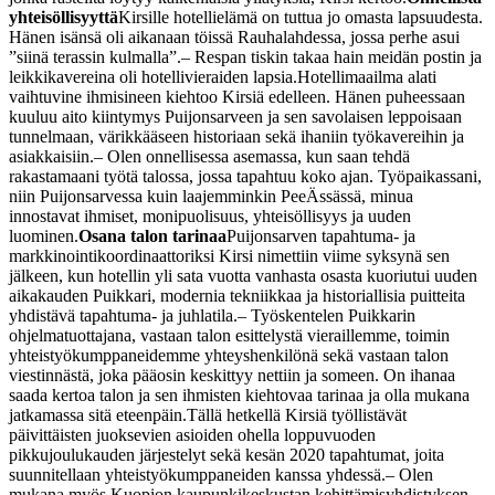
yhteisöllisyyttä
Kirsille hotellielämä on tuttua jo omasta lapsuudesta.
Hänen isänsä oli aikanaan töissä Rauhalahdessa, jossa perhe asui
”siinä terassin kulmalla”.
– Respan tiskin takaa hain meidän postin ja
leikkikavereina oli hotellivieraiden lapsia.
Hotellimaailma alati
vaihtuvine ihmisineen kiehtoo Kirsiä edelleen. Hänen puheessaan
kuuluu aito kiintymys Puijonsarveen ja sen savolaisen leppoisaan
tunnelmaan, värikkääseen historiaan sekä ihaniin työkavereihin ja
asiakkaisiin.
– Olen onnellisessa asemassa, kun saan tehdä
rakastamaani työtä talossa, jossa tapahtuu koko ajan. Työpaikassani,
niin Puijonsarvessa kuin laajemminkin PeeÄssässä, minua
innostavat ihmiset, monipuolisuus, yhteisöllisyys ja uuden
luominen.
Osana talon tarinaa
Puijonsarven tapahtuma- ja
markkinointikoordinaattoriksi Kirsi nimettiin viime syksynä sen
jälkeen, kun hotellin yli sata vuotta vanhasta osasta kuoriutui uuden
aikakauden Puikkari, modernia tekniikkaa ja historiallisia puitteita
yhdistävä tapahtuma- ja juhlatila.
– Työskentelen Puikkarin
ohjelmatuottajana, vastaan talon esittelystä vieraillemme, toimin
yhteistyökumppaneidemme yhteyshenkilönä sekä vastaan talon
viestinnästä, joka pääosin keskittyy nettiin ja someen. On ihanaa
saada kertoa talon ja sen ihmisten kiehtovaa tarinaa ja olla mukana
jatkamassa sitä eteenpäin.
Tällä hetkellä Kirsiä työllistävät
päivittäisten juoksevien asioiden ohella loppuvuoden
pikkujoulukauden järjestelyt sekä kesän 2020 tapahtumat, joita
suunnitellaan yhteistyökumppaneiden kanssa yhdessä.
– Olen
mukana myös Kuopion kaupunkikeskustan kehittämisyhdistyksen