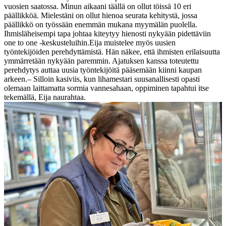
vuosien saatossa. Minun aikaani täällä on ollut töissä 10 eri
päällikköä. Mielestäni on ollut hienoa seurata kehitystä, jossa
päällikkö on työssään enemmän mukana myymälän puolella.
Ihmisläheisempi tapa johtaa kiteytyy hienosti nykyään pidettäviin
one to one -keskusteluihin.
Eija muistelee myös uusien
työntekijöiden perehdyttämistä. Hän näkee, että ihmisten erilaisuutta
ymmärretään nykyään paremmin. Ajatuksen kanssa toteutettu
perehdytys auttaa uusia työntekijöitä pääsemään kiinni kaupan
arkeen.
– Silloin kasiviis, kun lihamestari suusanallisesti opasti
olemaan laittamatta sormia vannesahaan, oppiminen tapahtui itse
tekemällä, Eija naurahtaa.