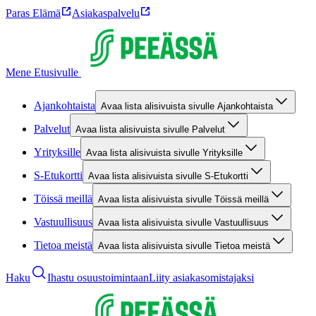
Paras Elämä
Asiakaspalvelu
Mene Etusivulle
Ajankohtaista
Avaa lista alisivuista sivulle Ajankohtaista
Palvelut
Avaa lista alisivuista sivulle Palvelut
Yrityksille
Avaa lista alisivuista sivulle Yrityksille
S-Etukortti
Avaa lista alisivuista sivulle S-Etukortti
Töissä meillä
Avaa lista alisivuista sivulle Töissä meillä
Vastuullisuus
Avaa lista alisivuista sivulle Vastuullisuus
Tietoa meistä
Avaa lista alisivuista sivulle Tietoa meistä
Haku
Ihastu osuustoimintaan
Liity asiakasomistajaksi