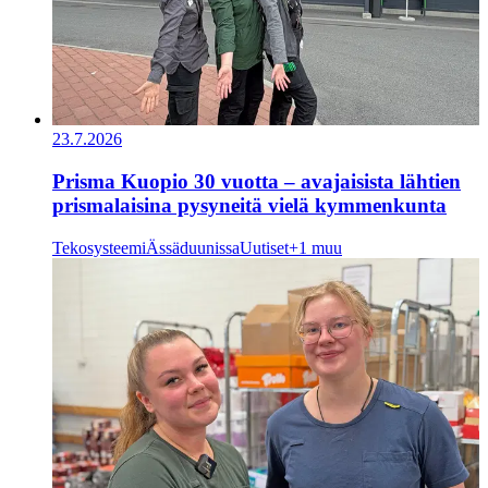
23.7.2026
Prisma Kuopio 30 vuotta – avajaisista lähtien
prismalaisina pysyneitä vielä kymmenkunta
Tekosysteemi
Ässäduunissa
Uutiset
+1 muu