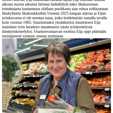
alkuun nuorta aikuista hieman hätkähdytti näky lihakuorman
toimittajasta kantamassa olallaan puolikasta sian ruhoa roikkumaan
lihakylmiön lihakoukkuihin.
Vuonna 2025 kaupan arjessa ja Eijan
työnkuvassa ei ole montaa asiaa, jotka hoidettaisiin samalla tavalla
kuin vuonna 1985. Suurimmaksi yksittäiseksi muutoksesi Eija
mainitsee työn luonteen muuttuneen yksin työskentelystä
tiimityöskentelyksi. Osastonvastaavan roolissa Eija oppi pitämään
ensisijaisesti vastuun omasta tontistaan.