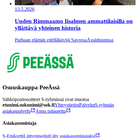
13.5.2026
Uuden Rimmaamo Iisalmen ammattilaisilla on
yllättävä yhteinen historia
Parhaan elämän edelläkävijä Savossa
Ässäduunissa
Osuuskauppa PeeÄssä
Sähköpostiosoitteet S-ryhmässä ovat muotoa
etunimi.sukunimi@sok.fi
Yhteystiedot
Palvelut
S-ryhmän
asiakaspalvelu
Anna palautetta
Asiakasomistaja
S-Etukortti
Liittymisedut
Liity asiakasomistajaksi