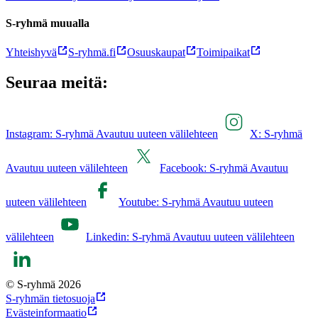
S-ryhmä muualla
Yhteishyvä
S-ryhmä.fi
Osuuskaupat
Toimipaikat
Seuraa meitä:
Instagram: S-ryhmä Avautuu uuteen välilehteen
X: S-ryhmä
Avautuu uuteen välilehteen
Facebook: S-ryhmä Avautuu
uuteen välilehteen
Youtube: S-ryhmä Avautuu uuteen
välilehteen
Linkedin: S-ryhmä Avautuu uuteen välilehteen
© S-ryhmä 2026
S-ryhmän tietosuoja
Evästeinformaatio