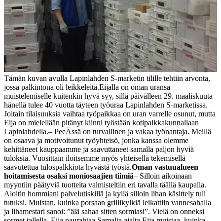
Tämän kuvan avulla Lapinlahden S-marketin tilille tehtiin arvonta,
jossa palkintona oli leikkeleitä.
Eijalla on oman uransa
muistelemiselle kuitenkin hyvä syy, sillä päivälleen 29. maaliskuuta
hänellä tulee 40 vuotta täyteen työuraa Lapinlahden S-marketissa.
Joitain tilaisuuksia vaihtaa työpaikkaa on uran varrelle osunut, mutta
Eija on mielellään pitänyt kiinni työstään kotipaikkakunnallaan
Lapinlahdella.
– PeeÄssä on turvallinen ja vakaa työnantaja. Meillä
on osaava ja motivoitunut työyhteisö, jonka kanssa olemme
kehittäneet kauppaamme ja saavuttaneet samalla paljon hyviä
tuloksia. Vuosittain iloitsemme myös yhteisellä tekemisellä
saavutettua tulospalkkiota hyvästä työstä.
Oman vastuualueen
hoitamisesta osaksi moniosaajien tiimiä
– Silloin aikoinaan
myyntiin päätyviä tuotteita valmisteltiin eri tavalla täällä kaupalla.
Aloitin hommiani palvelutiskillä ja kyllä silloin lihan käsittely tuli
tutuksi. Muistan, kuinka porsaan grillikylkiä leikattiin vannesahalla
ja lihamestari sanoi: ”älä sahaa sitten sormiasi”. Vielä on onneksi
sormet tallella, Eija naurahtaa.
Samalta ajalta Eija muistaa, kuinka