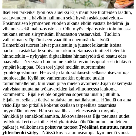
Itselleen tärkeiksi työn osa-alueiksi Eija mainitsee tuotteiden laadun,
saatavuuden ja hävikin hallinnan sekä hyvän asiakaspalvelun.
–
Ensimmäisen kymmenen vuoden aikana ehdin vastata hedelmä- ja
vihannes sekä maito-osastoista. Olin myös leipäosaston toiminnassa
mukana ennen siirtymistäni lihaosaston vastaavaksi. Tuolloin
valikoiman ylläpitämiseen vaadittiin enemmän käsityötä.
Esimerkiksi tuoreet leivät pussitettiin ja juustot leikattiin isoista
harkoista asiakkaille sopivaan kokoon. Samassa tuotteet tietenkin
hinnoiteltiin – nykyajan digitaalisista hintanäytöistä ei osattu edes
haaveilla.
– Nykyään hoidamme kaikki hyvin tasapuolisesti tehtäviä
ympäri kauppaa. Olen tosi ylpeä meidän nuoremmista
työntekijöistämme. He ovat jo lähtökohtaisesti sellaisia itsevarmoja
moniosaajia. Kyllä me vanhemmatkin opimme uusiin
toimintamalleihin, kun vaan pitää mielen avoimena.
Eijan näkemystä
vahvistaa muutama työkavereiden kahvihuoneessa laukoma
kommentti:
– Eijalle ei ole ongelmaa sopeutua uusiin juttuihin.
–
Eijalla on sellaista tiettyä rautaista ammattilaisuutta. Hänellä on aina
visio.
Eija tuo pitkällä kokemuksellaan tarpeellista osaamista
myymälän arkeen. Hän seuraa liha- ja einesosaston myyntiä,
hävikkiä ja ennakkotilaamista. Jaksovaihteessa Eija toteuttaa uudet
hyllykartat eri osastoille. Hyllykartoista nähdään uutuustuotteiden
paikat ja valikoimasta poistuvat tuotteet.
Työelämä muuttuu, mutta
yhteishenki säilyy
– Näissä kuvissa on useampia kymmeniä vuosia