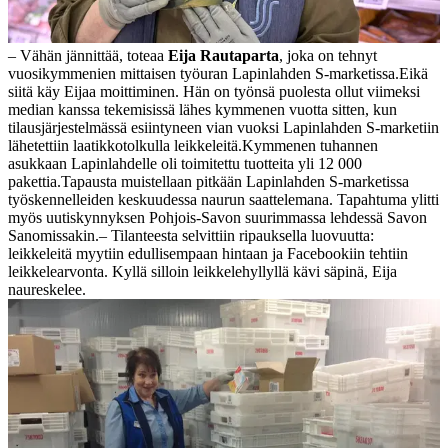
– Vähän jännittää, toteaa
Eija Rautaparta
, joka on tehnyt
vuosikymmenien mittaisen työuran Lapinlahden S-marketissa.
Eikä
siitä käy Eijaa moittiminen. Hän on työnsä puolesta ollut viimeksi
median kanssa tekemisissä lähes kymmenen vuotta sitten, kun
tilausjärjestelmässä esiintyneen vian vuoksi Lapinlahden S-marketiin
lähetettiin laatikkotolkulla leikkeleitä.
Kymmenen tuhannen
asukkaan Lapinlahdelle oli toimitettu tuotteita yli 12 000
pakettia.
Tapausta muistellaan pitkään Lapinlahden S-marketissa
työskennelleiden keskuudessa naurun saattelemana. Tapahtuma ylitti
myös uutiskynnyksen Pohjois-Savon suurimmassa lehdessä Savon
Sanomissakin.
– Tilanteesta selvittiin ripauksella luovuutta:
leikkeleitä myytiin edullisempaan hintaan ja Facebookiin tehtiin
leikkelearvonta. Kyllä silloin leikkelehyllyllä kävi säpinä, Eija
naureskelee.