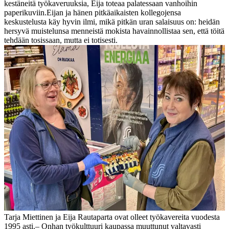
kestäneitä työkaveruuksia, Eija toteaa palatessaan vanhoihin
paperikuviin.
Eijan ja hänen pitkäaikaisten kollegojensa
keskustelusta käy hyvin ilmi, mikä pitkän uran salaisuus on: heidän
hersyvä muistelunsa menneistä mokista havainnollistaa sen, että töitä
tehdään tosissaan, mutta ei totisesti.
Tarja Miettinen ja Eija Rautaparta ovat olleet työkavereita vuodesta
1995 asti.
– Onhan työkulttuuri kaupassa muuttunut valtavasti