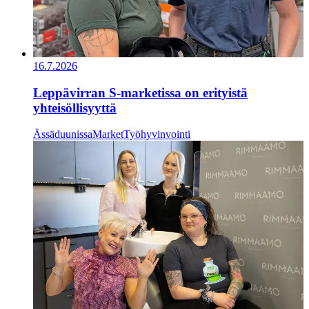
16.7.2026
Leppävirran S-marketissa on erityistä
yhteisöllisyyttä
Ässäduunissa
Market
Työhyvinvointi