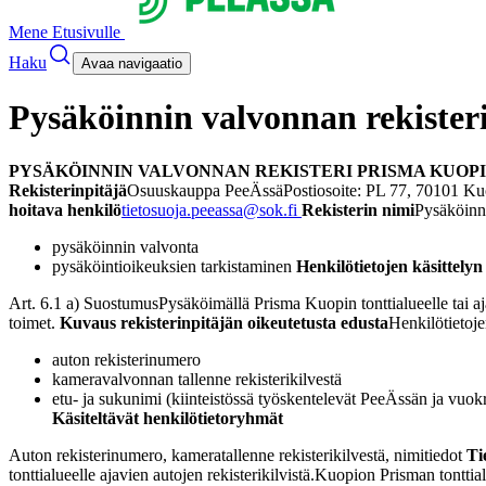
Mene Etusivulle
Haku
Avaa navigaatio
Pysäköinnin valvonnan rekister
PYSÄKÖINNIN VALVONNAN REKISTERI PRISMA KUOP
Rekisterinpitäjä
Osuuskauppa PeeÄssä
Postiosoite: PL 77, 70101 K
hoitava henkilö
tietosuoja.peeassa@sok.fi
Rekisterin nimi
Pysäköinn
pysäköinnin valvonta
pysäköintioikeuksien tarkistaminen
Henkilötietojen käsittelyn
Art. 6.1 a) Suostumus
Pysäköimällä Prisma Kuopin tonttialueelle tai a
toimet.
Kuvaus rekisterinpitäjän oikeutetusta edusta
Henkilötietoje
auton rekisterinumero
kameravalvonnan tallenne rekisterikilvestä
etu- ja sukunimi (kiinteistössä työskentelevät PeeÄssän ja vuok
Käsiteltävät henkilötietoryhmät
Auton rekisterinumero, kameratallenne rekisterikilvestä, nimitiedot
Ti
tonttialueelle ajavien autojen rekisterikilvistä.
Kuopion Prisman tonttial