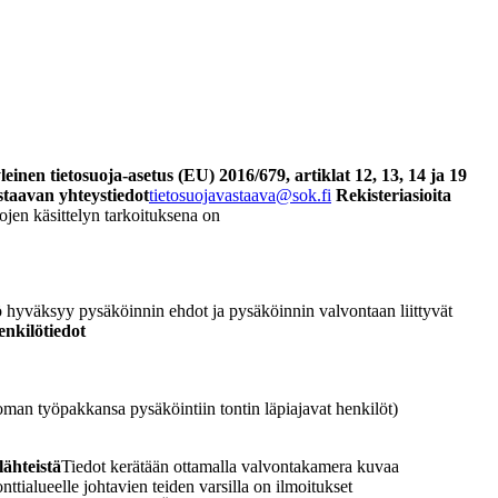
inen tietosuoja-asetus (EU) 2016/679, artiklat 12, 13, 14 ja 19
staavan yhteystiedot
tietosuojavastaava@sok.fi
Rekisteriasioita
ojen käsittelyn tarkoituksena on
lö hyväksyy pysäköinnin ehdot ja pysäköinnin valvontaan liittyvät
enkilötiedot
oman työpakkansa pysäköintiin tontin läpiajavat henkilöt)
lähteistä
Tiedot kerätään ottamalla valvontakamera kuvaa
ialueelle johtavien teiden varsilla on ilmoitukset