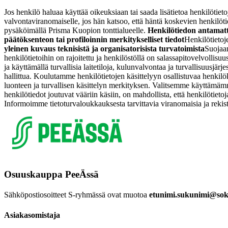
Jos henkilö haluaa käyttää oikeuksiaan tai saada lisätietoa henkilötieto
valvontaviranomaiselle, jos hän katsoo, että häntä koskevien henkilöti
pysäköimällä Prisma Kuopion tonttialueelle.
Henkilötiedon antamatt
päätöksenteon tai profiloinnin merkitykselliset tiedot
Henkilötietoje
yleinen kuvaus teknisistä ja organisatorisista turvatoimista
Suojaam
henkilötietoihin on rajoitettu ja henkilöstöllä on salassapitovelvollisuu
ja käyttämällä turvallisia laitetiloja, kulunvalvontaa ja turvallisuusj
hallittua. Koulutamme henkilötietojen käsittelyyn osallistuvaa henki
luonteen ja turvallisen käsittelyn merkityksen. Valitsemme käyttämämm
henkilötiedot joutuvat vääriin käsiin, on mahdollista, että henkilöti
Informoimme tietoturvaloukkauksesta tarvittavia viranomaisia ja rekis
Osuuskauppa PeeÄssä
Sähköpostiosoitteet S-ryhmässä ovat muotoa
etunimi.sukunimi@sok.
Asiakasomistaja