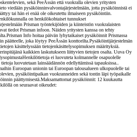
öskentelevien, sekä PeeÄssän että vuokralla olevien yritysten
ieto viedään pysäköinninvalvontajärjestelmään, jotta pysäköinnistä ei
tyy tai hän ei enää ole oikeutettu ilmaiseen pysäköintiin.
 henkilökunnalla on henkilökohtaiset tunnukset
järjestelmään Prisman työntekijöiden ja kiinteistön vuokralaisten
avat tiedot Prisman infoon. Näiden yritysten kanssa on tehty
lta.
Prisman Info hoitaa päivän lyhytaikaiset pysäköinnit Prismassa
n päätteelle, joka löytyy PeeÄssän konttorilta.
Pysäköintijärjestelmän
tietojen käsittelyssään tietojenkäsittelysopimuksen määrityksiä.
rinpitäjänä kaikkien laskutukseen liittyvien tietojen osalta. Uuva Oy
elysopimusta
Henkilötietoja ei luovuteta kolmannelle osapuolelle
 tietoja luovutetaan lainsäädännön edellyttämissä tapauksissa..
maihin Euroopan unionin tai Euroopan talousalueen ulkopuolelle tai
 olevien, pysäköintipaikan vuokranneiden sekä tontin läpi työpaikalle
köinnin päättymisestä.
Maksamattomat pysäköinnit: 12 kuukautta
kilöllä on seuraavat oikeudet: