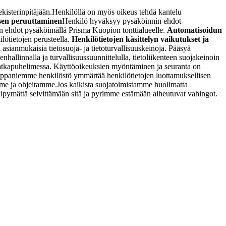
ekisterinpitäjään.
Henkilöllä on myös oikeus tehdä kantelu
en peruuttaminen
Henkilö hyväksyy pysäköinnin ehdot
 ehdot pysäköimällä Prisma Kuopion tonttialueelle.
Automatisoidun
ilötietojen perusteella.
Henkilötietojen käsittelyn vaikutukset ja
asianmukaisia tietosuoja- ja tietoturvallisuuskeinoja. Pääsyä
llinnalla ja turvallisuussuunnittelulla, tietoliikenteen suojakeinoin
ssa matkapuhelimessa. Käyttöoikeuksien myöntäminen ja seuranta on
umppaniemme henkilöstö ymmärtää henkilötietojen luottamuksellisen
mme ja ohjeitamme.
Jos kaikista suojatoimistamme huolimatta
viipymättä selvittämään sitä ja pyrimme estämään aiheutuvat vahingot.