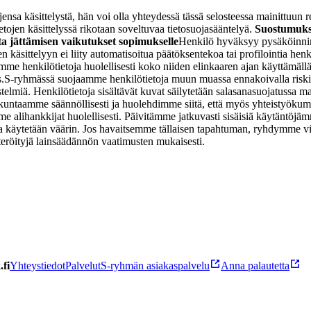
jensa käsittelystä, hän voi olla yhteydessä tässä selosteessa mainittuun r
etojen käsittelyssä rikotaan soveltuvaa tietosuojasääntelyä.
Suostumuks
a jättämisen vaikutukset sopimukselle
Henkilö hyväksyy pysäköinnin
n käsittelyyn ei liity automatisoitua päätöksentekoa tai profilointia henk
me henkilötietoja huolellisesti koko niiden elinkaaren ajan käyttämällä 
s.
S-ryhmässä suojaamme henkilötietoja muun muassa ennakoivalla riskienha
ärjestelmiä. Henkilötietoja sisältävät kuvat säilytetään salasanasuojatu
lökuntaamme säännöllisesti ja huolehdimme siitä, että myös yhteistyök
e alihankkijat huolellisesti. Päivitämme jatkuvasti sisäisiä käytäntöjä
etoja käytetään väärin. Jos havaitsemme tällaisen tapahtuman, ryhdymme 
teröityjä lainsäädännön vaatimusten mukaisesti.
fi
Yhteystiedot
Palvelut
S-ryhmän asiakaspalvelu
Anna palautetta