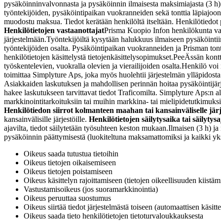
pysäköinninvalvonnasta ja pysäköinnin ilmaisesta maksimiajasta (3 h)
työntekijöiden, pysäköintipaikan vuokranneiden sekä tonttia läpiajoon 
muodostu maksua. Tiedot kerätään henkilöltä itseltään. Henkilötiedot 
Henkilötietojen vastaanottajat
Prisma Kuopio Infon henkilökunta vasta
järjestelmään.
Työntekijöiltä kysytään halukkuus ilmaiseen pysäköintiin j
työntekijöiden osalta. Pysäköintipaikan vuokranneiden ja Prisman tonti
henkilötietojen käsittelystä tietojenkäsittelysopimukset.
PeeÄssän kontto
työskentelevien, vuokralla olevien ja vierailijoiden osalta.
Henkilö voi 
toimittaa Simplyture Aps, joka myös huolehtii järjestelmän ylläpidosta.
Asiakkaiden laskutuksen ja mahdollisen perinnän hoitaa pysäköintijärje
hakee laskutukseen tarvittavat tiedot Traficomilta. Simplyture Aps:n 
markkinointitarkoituksiin tai muihin markkina- tai mielipidetutkimuksii
Henkilötiedon siirrot kolmanteen maahan tai kansainväliselle järje
kansainvälisille järjestöille.
Henkilötietojen säilytysaika tai säilytys
ajavilta, tiedot säilytetään työsuhteen keston mukaan.
Ilmaisen (3 h) ja
pysäköinnin päättymisestä (luokiteltuna maksamattomiksi ja kaikki yksi
Oikeus saada tutustua tietoihin
Oikeus tietojen oikaisemiseen
Oikeus tietojen poistamiseen
Oikeus käsittelyn rajoittamiseen (tietojen oikeellisuuden kiistämi
Vastustamisoikeus (jos suoramarkkinointia)
Oikeus peruuttaa suostumus
Oikeus siirtää tiedot järjestelmästä toiseen (automaattisen käsitte
Oikeus saada tieto henkilötietojen tietoturvaloukkauksesta