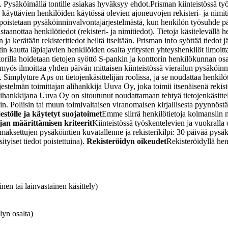
. Pysäköimällä tontille asiakas hyväksyy ehdot.
Prisman kiinteistössä ty
käyttävien henkilöiden käytössä olevien ajoneuvojen rekisteri- ja nimit
poistetaan pysäköinninvalvontajärjestelmästä, kun henkilön työsuhde päät
anottaa henkilötiedot (rekisteri- ja nimitiedot). Tietoja käsitelevällä
a kerätään rekisteritiedot heiltä itseltään. Prisman info syöttää tiedot 
n kautta läpiajavien henkilöiden osalta yritysten yhteyshenkilöt ilmoitt
rilla hoidetaan tietojen syöttö S-pankin ja konttorin henkilökunnan osa
myös ilmoittaa yhden päivän mittaisen kiinteistössä vierailun pysäköinni
 Simplyture Aps on tietojenkäsittelijän roolissa, ja se noudattaa henkilö
stelmän toimittajan alihankkija Uuva Oy, joka toimii itsenäisenä rekiste
alihankkijana Uuva Oy on sitoutunut noudattamaan tehtyä tietojenkäsitt
n. Poliisin tai muun toimivaltaisen viranomaisen kirjallisesta pyynnöstä
stölle ja käytetyt suojatoimet
Emme siirrä henkilötietoja kolmansiin 
ajan määrittämisen kriteerit
Kiinteistössä työskentelevien ja vuokralla
 maksettujen pysäköintien kuvatallenne ja rekisterikilpi: 30 päivää pysä
tyiset tiedot poistettuina).
Rekisteröidyn oikeudet
Rekisteröidyllä hen
nen tai lainvastainen käsittely)
lyn osalta)