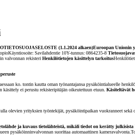
i
IO
TIETOSUOJASELOSTE (1.1.2024 alkaen)
Euroopan Unionin yle
uopio
Käyntiosoite: Savilahdentie 10
Y-tunnus: 0864235-8
Tietosuojava
in valvonnan rekisteri
Henkilötietojen käsittelyn tarkoitus
Henkilötiet
 peruste
jaessaan ko. tontin kautta oman työnantajansa pysäköintialueelle henki
n käsittely ei perustu rekisteripitäjän oikeutettuun etuun.
Käsiteltävät h
ralla olevien yrityksien työntekijät, pysäköintipaikan vuokranneet sekä 
etolähde ja kuvaus tietolähteistä, mikäli tiedot on kerätty julkisista 
ueen pysäköinninvalvonnan suorittaa automaattinen kameravalvonta.Tontt