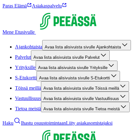
Paras Elämä
Asiakaspalvelu
Mene Etusivulle
Ajankohtaista
Avaa lista alisivuista sivulle Ajankohtaista
Palvelut
Avaa lista alisivuista sivulle Palvelut
Yrityksille
Avaa lista alisivuista sivulle Yrityksille
S-Etukortti
Avaa lista alisivuista sivulle S-Etukortti
Töissä meillä
Avaa lista alisivuista sivulle Töissä meillä
Vastuullisuus
Avaa lista alisivuista sivulle Vastuullisuus
Tietoa meistä
Avaa lista alisivuista sivulle Tietoa meistä
Haku
Ihastu osuustoimintaan
Liity asiakasomistajaksi