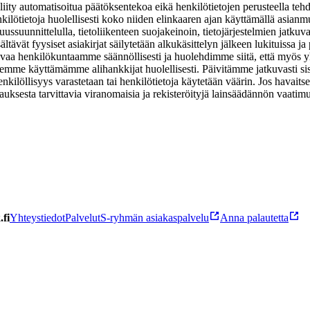
liity automatisoitua päätöksentekoa eikä henkilötietojen perusteella tehd
lötietoja huolellisesti koko niiden elinkaaren ajan käyttämällä asianmuka
ussuunnittelulla, tietoliikenteen suojakeinoin, tietojärjestelmien jatkuv
isältävät fyysiset asiakirjat säilytetään alkukäsittelyn jälkeen lukituissa 
istuvaa henkilökuntaamme säännöllisesti ja huolehdimme siitä, että myö
itsemme käyttämämme alihankkijat huolellisesti. Päivitämme jatkuvasti s
henkilöllisyys varastetaan tai henkilötietoja käytetään väärin. Jos hava
sesta tarvittavia viranomaisia ja rekisteröityjä lainsäädännön vaatimu
fi
Yhteystiedot
Palvelut
S-ryhmän asiakaspalvelu
Anna palautetta