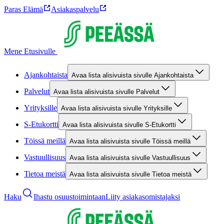
Paras Elämä
Asiakaspalvelu
Mene Etusivulle
Ajankohtaista
Avaa lista alisivuista sivulle Ajankohtaista
Palvelut
Avaa lista alisivuista sivulle Palvelut
Yrityksille
Avaa lista alisivuista sivulle Yrityksille
S-Etukortti
Avaa lista alisivuista sivulle S-Etukortti
Töissä meillä
Avaa lista alisivuista sivulle Töissä meillä
Vastuullisuus
Avaa lista alisivuista sivulle Vastuullisuus
Tietoa meistä
Avaa lista alisivuista sivulle Tietoa meistä
Haku
Ihastu osuustoimintaan
Liity asiakasomistajaksi