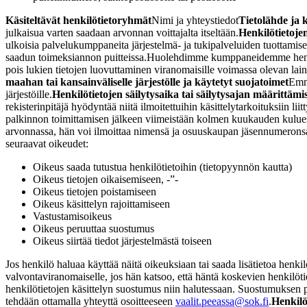
Käsiteltävät henkilötietoryhmät
Nimi ja yhteystiedot
Tietolähde ja k
julkaisua varten saadaan arvonnan voittajalta itseltään.
Henkilötietoje
ulkoisia palvelukumppaneita järjestelmä- ja tukipalveluiden tuottamise
saadun toimeksiannon puitteissa.
Huolehdimme kumppaneidemme henkilöt
pois lukien tietojen luovuttaminen viranomaisille voimassa olevan lain
maahan tai kansainväliselle järjestölle ja käytetyt suojatoimet
Emme
järjestöille.
Henkilötietojen säilytysaika tai säilytysajan määrittämis
rekisterinpitäjä hyödyntää niitä ilmoitettuihin käsittelytarkoituksiin lii
palkinnon toimittamisen jälkeen viimeistään kolmen kuukauden kuluessa
arvonnassa, hän voi ilmoittaa nimensä ja osuuskaupan jäsennumeronsa
seuraavat oikeudet:
Oikeus saada tutustua henkilötietoihin (tietopyynnön kautta)
Oikeus tietojen oikaisemiseen, -”-
Oikeus tietojen poistamiseen
Oikeus käsittelyn rajoittamiseen
Vastustamisoikeus
Oikeus peruuttaa suostumus
Oikeus siirtää tiedot järjestelmästä toiseen
Jos henkilö haluaa käyttää näitä oikeuksiaan tai saada lisätietoa henkil
valvontaviranomaiselle, jos hän katsoo, että häntä koskevien henkilötie
henkilötietojen käsittelyn suostumus niin halutessaan. Suostumuksen 
tehdään ottamalla yhteyttä osoitteeseen
vaalit.peeassa@sok.fi
.
Henkilö