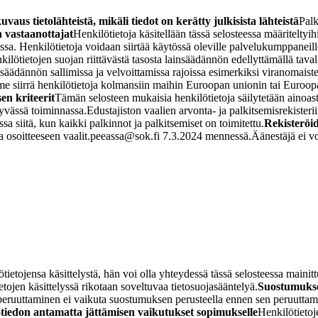
uvaus tietolähteistä, mikäli tiedot on kerätty julkisista lähteistä
Palk
n vastaanottajat
Henkilötietoja käsitellään tässä selosteessa määriteltyi
ssa. Henkilötietoja voidaan siirtää käytössä oleville palvelukumppaneill
ietojen suojan riittävästä tasosta lainsäädännön edellyttämällä taval
säädännön sallimissa ja velvoittamissa rajoissa esimerkiksi viranomaiste
 siirrä henkilötietoja kolmansiin maihin Euroopan unionin tai Euroopan
en kriteerit
Tämän selosteen mukaisia henkilötietoja säilytetään ainoasta
ttyvässä toiminnassa.
Edustajiston vaalien arvonta- ja palkitsemisrekisteriin
 siitä, kun kaikki palkinnot ja palkitsemiset on toimitettu.
Rekisteröi
 osoitteeseen vaalit.peeassa@sok.fi 7.3.2024 mennessä.
Äänestäjä ei vo
ötietojensa käsittelystä, hän voi olla yhteydessä tässä selosteessa mainitt
tojen käsittelyssä rikotaan soveltuvaa tietosuojasääntelyä.
Suostumuks
peruuttaminen ei vaikuta suostumuksen perusteella ennen sen peruuttami
tiedon antamatta jättämisen vaikutukset sopimukselle
Henkilötietoj