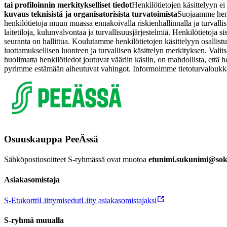
tai profiloinnin merkitykselliset tiedot
Henkilötietojen käsittelyyn ei 
kuvaus teknisistä ja organisatorisista turvatoimista
Suojaamme henki
henkilötietoja muun muassa ennakoivalla riskienhallinnalla ja turvallisu
laitetiloja, kulunvalvontaa ja turvallisuusjärjestelmiä. Henkilötietoja s
seuranta on hallittua. Koulutamme henkilötietojen käsittelyyn osall
luottamuksellisen luonteen ja turvallisen käsittelyn merkityksen. Val
huolimatta henkilötiedot joutuvat vääriin käsiin, on mahdollista, että 
pyrimme estämään aiheutuvat vahingot. Informoimme tietoturvaloukkauk
Osuuskauppa PeeÄssä
Sähköpostiosoitteet S-ryhmässä ovat muotoa
etunimi.sukunimi@sok.
Asiakasomistaja
S-Etukortti
Liittymisedut
Liity asiakasomistajaksi
S-ryhmä muualla