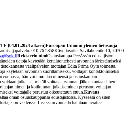
(04.01.2024 alkaen)
Euroopan Unionin yleinen tietosuoja-
omistajapalvelu: 010 76 5858
Käyntiosoite: Savilahdentie 10, 70700
ssa@sok.fi
Rekisterin nimi
Osuuskauppa PeeÄssän edustajiston
eiden tietoja käytetään kertaluonteisesti arvonnan järjestämiseksi
etokannasta vaalipalvelun tuottajan Edita Prima Oy:n toimesta.
oja käytetään arvonnan suorittamiseksi, voittajan kontaktoimiseksi
n arvonnassa, hän voi ilmoittaa nimensä ja osuuskaupan
a voidaan julkaista, mikäli voittaja arvonnan jälkeen antaa siihen
oittajan nimen ja kotikunnan julkaiseminen perustuu voittajan
miseksi voittajalle perustuu oikeutettuun etuun.
Kuvaus
svaltaa oman osuuskauppansa edustajistossa. Kyseessä on siten
tajiston vaaleissa. Lisäksi arvonnalla halutaan herättää