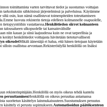
innon toimittamista varten tarvittavat tiedot ja suostumus voittajan
hin tarkoituksiin sähköisissä järjestelmissä ja palveluissa. Käytämme
e siltä osin, kun nämä osallistuvat toimenpiteiden toteuttamiseen
la.
Emme luovuta rekisterin tietoja edelleen kolmannelle osapuolelle,
n tietopyyntöihin vastattaessa.
Henkilötiedon siirrot kolmanteen
 talousalueen ulkopuolelle tai kansainvälisille
an niin kauan ja siinä laajuudessa kuin ne ovat tarpeellisia ja
 kerätyt henkilötiedot voittajasta hävitetään tietoturvallisesti
dyn oikeudet
Mikäli äänestäjä ei halua, että hänen tietojaan käytetään
i silloin osallistua arvontaan.
Rekisteröidyllä henkilöllä on lisäksi
uun rekisterinpitäjään.
Henkilöllä on myös oikeus tehdä kantelu
en peruuttaminen
Henkilöllä on oikeus peruuttaa antamansa
sta suoritetun käsittelyn lainmukaisuuteen.
Suostumuksen peruutus
en käsittely ei perustu sopimukseen.
Automatisoidun päätöksenteon