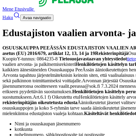
Mene Etusivulle
Haku
Avaa navigaatio
Edustajiston vaalien arvonta- ja
OSUUSKAUPPA PEEÄSSÄN EDUSTAJISTON VAALIEN AR
asetus (EU) 2016/679, artiklat 12, 13, 14 ja 19
Rekisterinpitäjä
Osu
Kuopio
Y-tunnus: 0864235-8
Tietosuojavastaavan yhteystiedot
tiet
vaalien arvonta- ja palkitsemisrekisteri
Henkilötietojen käsittelyn tar
kaikkien äänestäneiden Osuuskauppa PeeÄssän äänioikeutettujen henki
Arvonta tapahtuu järjestelmäteknisin keinoin siten, että vaalisalaisuus
sekä palkinnon toimittamiseksi voittajalle.
Arvonnan järjestää Osuusk
jäsennumeronsa osoitteeseen vaalit.peeassa@sok.fi 7.3.2024 menness
erikseen pyydettävän suostumuksen.
Henkilötietojen käsittelyn peru
suostumukseen.
Art.6.1 f) Oikeutettu etu
Henkilötietojen käsittely arvo
rekisterinpitäjän oikeutetusta edusta
Äänioikeutetut jäsenet valitse
osuuskauppojen ja koko S-ryhmän tarve saada äänioikeutetut jäsenensä
mielenkiintoa edustajiston vaaleja kohtaan.
Käsiteltävät henkilötiedo
Nimi ja osuuskaupan jäsennumero
kotikunta
puhelinnumero, sähköpostiosoite tai postiosoite