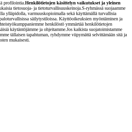
ä profilointia.
Henkilötietojen käsittelyn vaikutukset ja yleinen
isia tietosuoja- ja tietoturvallisuuskeinoja.
S-ryhmässä suojaamme
alla ylläpidolla, varmuuskopioimalla sekä käyttämällä turvallisia
ja paloturvallisissa säilytystiloissa. Käyttöoikeuksien myöntäminen ja
s yhteistyökumppaniemme henkilöstö ymmärtää henkilötietojen
isäisiä käytäntöjämme ja ohjeitamme.
Jos kaikista suojatoimistamme
itsemme tällaisen tapahtuman, ryhdymme viipymättä selvittämään sitä ja
sten mukaisesti.