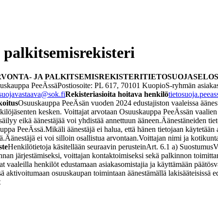
 palkitsemisrekisteri
VONTA- JA PALKITSEMISREKISTERI
TIETOSUOJASELOSTE 
uskauppa PeeÄssä
Postiosoite: PL 617, 70101 Kuopio
S-ryhmän asiakas
osuojavastaava@sok.fi
Rekisteriasioita hoitava henkilö
tietosuoja.peea
koitus
Osuuskauppa PeeÄsän vuoden 2024 edustajiston vaaleissa äänestän
löjäsenten kesken. Voittajat arvotaan Osuuskauppa PeeÄssän vaalien ti
 säilyy eikä äänestäjää voi yhdistää annettuun ääneen.
Äänestäneiden tiet
auppa PeeÄssä.
Mikäli äänestäjä ei halua, että hänen tietojaan käytetää
ä.
Äänestäjä ei voi silloin osallistua arvontaan.
Voittajan nimi ja kotikunt
ste
Henkilötietoja käsitellään seuraavin perustein
Art. 6.1 a) Suostumus
V
nnan järjestämiseksi, voittajan kontaktoimiseksi sekä palkinnon toimitta
vat vaaleilla henkilöt edustamaan asiakasomistajia ja käyttämään päätö
 aktivoitumaan osuuskaupan toimintaan äänestämällä lakisääteisissä edus
t