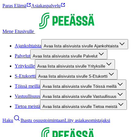
Paras Elämä
Asiakaspalvelu
Mene Etusivulle
Ajankohtaista
Avaa lista alisivuista sivulle Ajankohtaista
Palvelut
Avaa lista alisivuista sivulle Palvelut
Yrityksille
Avaa lista alisivuista sivulle Yrityksille
S-Etukortti
Avaa lista alisivuista sivulle S-Etukortti
Töissä meillä
Avaa lista alisivuista sivulle Töissä meillä
Vastuullisuus
Avaa lista alisivuista sivulle Vastuullisuus
Tietoa meistä
Avaa lista alisivuista sivulle Tietoa meistä
Haku
Ihastu osuustoimintaan
Liity asiakasomistajaksi