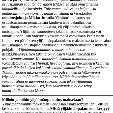
osuuskaupan sääntömääräinen tehtävä edistää omistajiensa
taloudellista hyvinvointia. Toivomme, että se tuo helpotusta
mahdollisimman monen asiakasomistajan arkeen,
kertoo
toimitusjohtaja Mikko Junttila
.
Ylijäämänpalautus on
osuustoiminnan periaatteisiin kuuluva tapa palauttaa osa
osuuskaupan tekemästä tuloksesta, eli ylijäämästä, takaisin
omistajille. Ylijäämän suuruuteen jokainen asiakasomistaja voi
omalla kohdallaan vaikuttaa keskittämällä ostoksiaan PeeÄssään.
Lopullisen päätöksen ylijäämänpalautuksen maksamisesta tekee aina
osuuskaupan edustajisto hallituksen ja hallintoneuvoston esityksen
pohjalta.
– Ylijäämänpalautuksen maksaminen ei ole
itsestäänselvyys. Sen takana on vuosien määrätietoinen työ
osuuskaupassamme. Kustannustehokkaalla toiminnallamme
varmistetaan edulliset hinnat, hyvä palvelu, investointien tekeminen
palveluihin ja kaiken kukkuraksi tämä ylimääräinen palkitseminen.
Tämän vuoden aikana maakunnan palveluiden kehittämiseen
käytetään noin 38 miljoonaa euroa. Näihin investointeihin on
varattu rahaa jo aiempina vuosina, joka tekee ylijäämän
maksamisesta mahdollista, kun rakentamista ei ole tehty
lainarahalla,
kertoo Mikko.
———————————————————————————
Milloin ja mihin ylijäämänpalautus maksetaan?
Ylijäämänpalautus maksetaan PeeÄssän asiakasomistajien S-tileille
keskiviikkona 10. toukokuuta.
Mistä ylijäämänpalautusta kertyy?