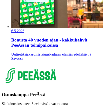
6.5.2026
Bonusta 40 vuoden ajan - kakkukahvit
PeeÄssän toimipaikoissa
Uutiset
Asiakasomistajuus
Parhaan elämän edelläkävijä
Savossa
Osuuskauppa PeeÄssä
Sähköpostiosoitteet S-ryhmässä ovat muotoa