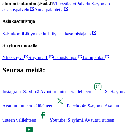
etunimi.sukunimi@sok.fi
Yhteystiedot
Palvelut
S-ryhmän
asiakaspalvelu
Anna palautetta
Asiakasomistaja
S-Etukortti
Liittymisedut
Liity asiakasomistajaksi
S-ryhmä muualla
Yhteishyvä
S-ryhmä.fi
Osuuskaupat
Toimipaikat
Seuraa meitä:
Instagram: S-ryhmä Avautuu uuteen välilehteen
X: S-ryhmä
Avautuu uuteen välilehteen
Facebook: S-ryhmä Avautuu
uuteen välilehteen
Youtube: S-ryhmä Avautuu uuteen