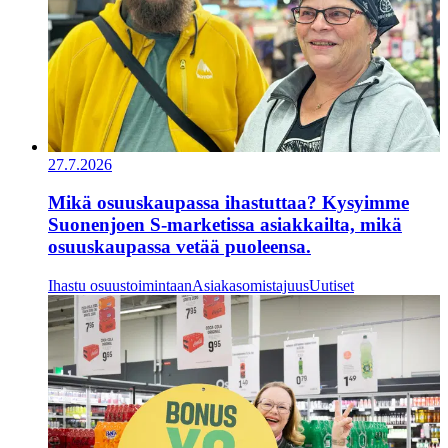
27.7.2026
Mikä osuuskaupassa ihastuttaa? Kysyimme
Suonenjoen S-marketissa asiakkailta, mikä
osuuskaupassa vetää puoleensa.
Ihastu osuustoimintaan
Asiakasomistajuus
Uutiset