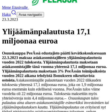
Mene Etusivulle
Haku
Avaa navigaatio
23.3.2023
Ylijäämänpalautusta 17,1
miljoonaa euroa
Osuuskauppa PeeÄssä edustajisto päätti kevätkokouksessaan
22.3.2023 maksaa asiakasomistajilleen ylijäämänpalautusta
vuoden 2022 tuloksesta. Ylijäämänpalautusta maksetaan
asiakasomistajille tänä vuonna yhteensä 17,1 miljoonaa euroa.
Ylijäämänpalautusta maksetaan 3% PeeÄssän toimipaikoista
vuoden 2022 aikana tehdyistä Bonukseen oikeuttavista
ostoista.
Asiakasomistajille palautetaan vuoden 2022 tilikauden
tuloksesta yhteensä 17,1 miljoonaa euroa, joka on 1,9 miljoonaa
euroa enemmän kuin edellisenä vuonna. PeeÄssän tulos viime
vuodelta oli 22 miljoonaa euroa. Tuloksesta maksettiin myös
yhteisöveroja noin 4,4 miljoonaa euroa.
– Osuuskaupan tulos
palautuu aina alueen asiakasomistajille esimerkiksi investointien tai
ylijäämänpalautuksen kautta. Ylijäämänpalautus on erityisesti nyt
tärkeä piristysruiske asiakasomistajiemme talouteen, onhan