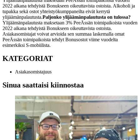
Ylijäämänpalautusta maksetaan PeeÄssän toimipaikoista vuoden
2022 aikana tehdyistä Bonukseen oikeuttavista ostoista. Alkoholi ja
tupakka sekä ostot yhteistyökumppaneilta eivät kerrytä
ylijäämänpalautusta.
Paljonko ylijäämänpalautusta on tulossa?
Ylijäämänpalautusta maksetaan 3% PeeÄssän toimipaikoista vuoden
2022 aikana tehdyistä Bonukseen oikeuttavista ostoista.
Asiakasomistajat voivat arvioida sen summaa laskemalla omat
PeeÄssän toimipaikoista tehdyt Bonusostot viime vuodelta
esimerkiksi S-mobiilista.
KATEGORIAT
Asiakasomistajuus
Sinua saattaisi kiinnostaa