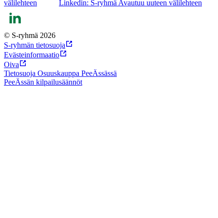
välilehteen
Linkedin: S-ryhmä Avautuu uuteen välilehteen
© S-ryhmä 2026
S-ryhmän tietosuoja
Evästeinformaatio
Oiva
Tietosuoja Osuuskauppa PeeÄssässä
PeeÄssän kilpailusäännöt