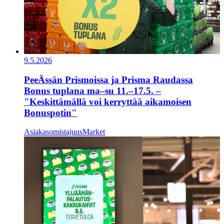
9.5.2026
PeeÄssän Prismoissa ja Prisma Raudassa
Bonus tuplana ma–su 11.–17.5. –
"Keskittämällä voi kerryttää aikamoisen
Bonuspotin"
Asiakasomistajuus
Market