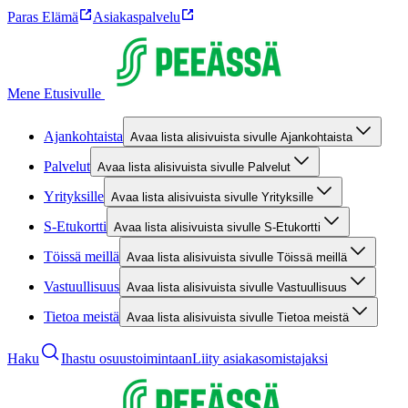
Paras Elämä
Asiakaspalvelu
Mene Etusivulle
Ajankohtaista
Avaa lista alisivuista sivulle Ajankohtaista
Palvelut
Avaa lista alisivuista sivulle Palvelut
Yrityksille
Avaa lista alisivuista sivulle Yrityksille
S-Etukortti
Avaa lista alisivuista sivulle S-Etukortti
Töissä meillä
Avaa lista alisivuista sivulle Töissä meillä
Vastuullisuus
Avaa lista alisivuista sivulle Vastuullisuus
Tietoa meistä
Avaa lista alisivuista sivulle Tietoa meistä
Haku
Ihastu osuustoimintaan
Liity asiakasomistajaksi