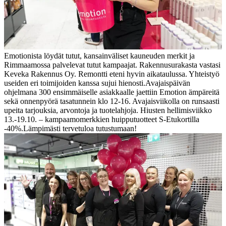
Emotionista löydät tutut, kansainväliset kauneuden merkit ja
Rimmaamossa palvelevat tutut kampaajat. Rakennusurakasta vastasi
Keveka Rakennus Oy. Remontti eteni hyvin aikataulussa. Yhteistyö
useiden eri toimijoiden kanssa sujui hienosti.
Avajaispäivän
ohjelmana 300 ensimmäiselle asiakkaalle jaettiin Emotion ämpäreitä
sekä onnenpyörä tasatunnein klo 12-16. Avajaisviikolla on runsaasti
upeita tarjouksia, arvontoja ja tuotelahjoja. Hiusten hellimisviikko
13.-19.10. – kampaamomerkkien huipputuotteet S-Etukortilla
-40%.
Lämpimästi tervetuloa tutustumaan!