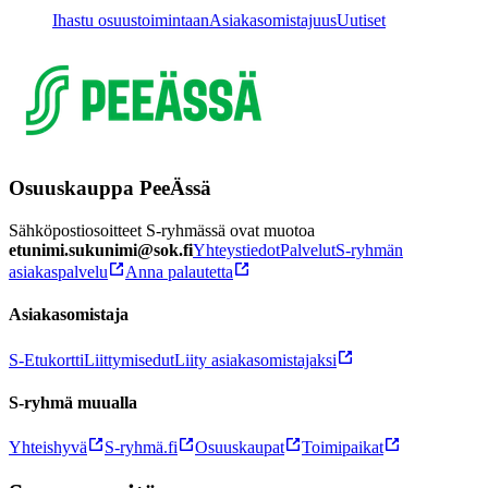
Ihastu osuustoimintaan
Asiakasomistajuus
Uutiset
Osuuskauppa PeeÄssä
Sähköpostiosoitteet S-ryhmässä ovat muotoa
etunimi.sukunimi@sok.fi
Yhteystiedot
Palvelut
S-ryhmän
asiakaspalvelu
Anna palautetta
Asiakasomistaja
S-Etukortti
Liittymisedut
Liity asiakasomistajaksi
S-ryhmä muualla
Yhteishyvä
S-ryhmä.fi
Osuuskaupat
Toimipaikat