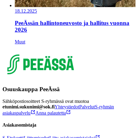
18.12.2025
PeeÄssän hallintoneuvosto ja hallitus vuonna
2026
Muut
Osuuskauppa PeeÄssä
Sähköpostiosoitteet S-ryhmässä ovat muotoa
etunimi.sukunimi@sok.fi
Yhteystiedot
Palvelut
S-ryhmän
asiakaspalvelu
Anna palautetta
Asiakasomistaja
S-Etukortti
Liittymisedut
Liity asiakasomistajaksi