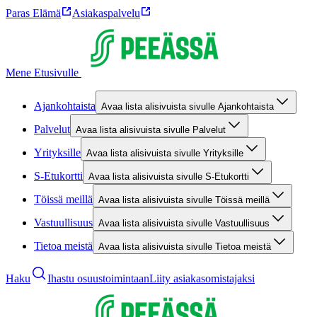
Paras Elämä
Asiakaspalvelu
Mene Etusivulle
Ajankohtaista
Avaa lista alisivuista sivulle Ajankohtaista
Palvelut
Avaa lista alisivuista sivulle Palvelut
Yrityksille
Avaa lista alisivuista sivulle Yrityksille
S-Etukortti
Avaa lista alisivuista sivulle S-Etukortti
Töissä meillä
Avaa lista alisivuista sivulle Töissä meillä
Vastuullisuus
Avaa lista alisivuista sivulle Vastuullisuus
Tietoa meistä
Avaa lista alisivuista sivulle Tietoa meistä
Haku
Ihastu osuustoimintaan
Liity asiakasomistajaksi