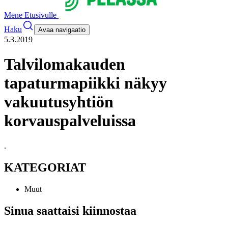
Mene Etusivulle
Haku
Avaa navigaatio
5.3.2019
Talvilomakauden
tapaturmapiikki näkyy
vakuutusyhtiön
korvauspalveluissa
.
KATEGORIAT
Muut
Sinua saattaisi kiinnostaa