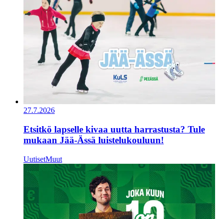
27.7.2026
Etsitkö lapselle kivaa uutta harrastusta? Tule
mukaan Jää-Ässä luistelukouluun!
Uutiset
Muut