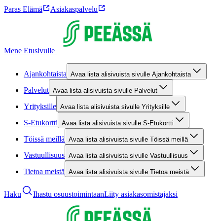
Paras Elämä
Asiakaspalvelu
Mene Etusivulle
Ajankohtaista
Avaa lista alisivuista sivulle Ajankohtaista
Palvelut
Avaa lista alisivuista sivulle Palvelut
Yrityksille
Avaa lista alisivuista sivulle Yrityksille
S-Etukortti
Avaa lista alisivuista sivulle S-Etukortti
Töissä meillä
Avaa lista alisivuista sivulle Töissä meillä
Vastuullisuus
Avaa lista alisivuista sivulle Vastuullisuus
Tietoa meistä
Avaa lista alisivuista sivulle Tietoa meistä
Haku
Ihastu osuustoimintaan
Liity asiakasomistajaksi