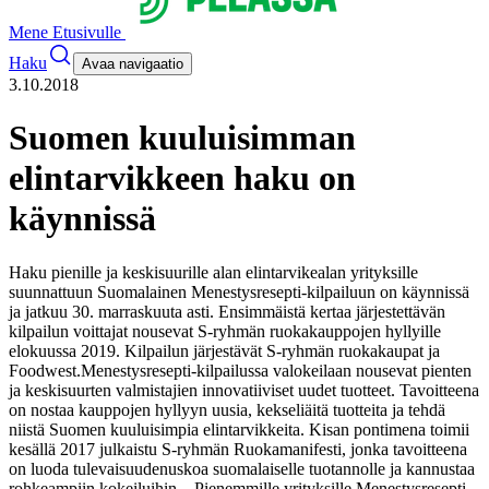
Mene Etusivulle
Haku
Avaa navigaatio
3.10.2018
Suomen kuuluisimman
elintarvikkeen haku on
käynnissä
Haku pienille ja keskisuurille alan elintarvikealan yrityksille
suunnattuun Suomalainen Menestysresepti-kilpailuun on käynnissä
ja jatkuu 30. marraskuuta asti. Ensimmäistä kertaa järjestettävän
kilpailun voittajat nousevat S-ryhmän ruokakauppojen hyllyille
elokuussa 2019. Kilpailun järjestävät S-ryhmän ruokakaupat ja
Foodwest.
Menestysresepti-kilpailussa valokeilaan nousevat pienten
ja keskisuurten valmistajien innovatiiviset uudet tuotteet. Tavoitteena
on nostaa kauppojen hyllyyn uusia, kekseliäitä tuotteita ja tehdä
niistä Suomen kuuluisimpia elintarvikkeita. Kisan pontimena toimii
kesällä 2017 julkaistu S-ryhmän Ruokamanifesti, jonka tavoitteena
on luoda tulevaisuudenuskoa suomalaiselle tuotannolle ja kannustaa
rohkeampiin kokeiluihin.
– Pienemmille yrityksille Menestysresepti