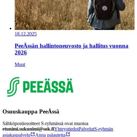
18.12.2025
PeeÄssän hallintoneuvosto ja hallitus vuonna
2026
Muut
Osuuskauppa PeeÄssä
Sähköpostiosoitteet S-ryhmässä ovat muotoa
etunimi.sukunimi@sok.fi
Yhteystiedot
Palvelut
S-ryhmän
asiakaspalvelu
Anna palautetta