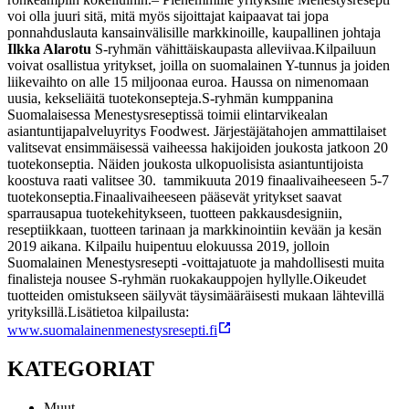
voi olla juuri sitä, mitä myös sijoittajat kaipaavat tai jopa
ponnahduslauta kansainvälisille markkinoille, kaupallinen johtaja
Ilkka Alarotu
S-ryhmän vähittäiskaupasta alleviivaa.
Kilpailuun
voivat osallistua yritykset, joilla on suomalainen Y-tunnus ja joiden
liikevaihto on alle 15 miljoonaa euroa. Haussa on nimenomaan
uusia, kekseliäitä tuotekonsepteja.
S-ryhmän kumppanina
Suomalaisessa Menestysreseptissä toimii elintarvikealan
asiantuntijapalveluyritys Foodwest. Järjestäjätahojen ammattilaiset
valitsevat ensimmäisessä vaiheessa hakijoiden joukosta jatkoon 20
tuotekonseptia. Näiden joukosta ulkopuolisista asiantuntijoista
koostuva raati valitsee 30. tammikuuta 2019 finaalivaiheeseen 5-7
tuotekonseptia.
Finaalivaiheeseen pääsevät yritykset saavat
sparrausapua tuotekehitykseen, tuotteen pakkausdesigniin,
reseptiikkaan, tuotteen tarinaan ja markkinointiin kevään ja kesän
2019 aikana. Kilpailu huipentuu elokuussa 2019, jolloin
Suomalainen Menestysresepti -voittajatuote ja mahdollisesti muita
finalisteja nousee S-ryhmän ruokakauppojen hyllylle.
Oikeudet
tuotteiden omistukseen säilyvät täysimääräisesti mukaan lähtevillä
yrityksillä.
Lisätietoa kilpailusta:
www.suomalainenmenestysresepti.fi
KATEGORIAT
Muut