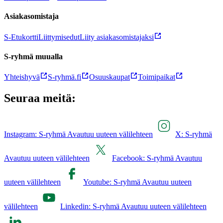
Asiakasomistaja
S-Etukortti
Liittymisedut
Liity asiakasomistajaksi
S-ryhmä muualla
Yhteishyvä
S-ryhmä.fi
Osuuskaupat
Toimipaikat
Seuraa meitä:
Instagram: S-ryhmä Avautuu uuteen välilehteen
X: S-ryhmä
Avautuu uuteen välilehteen
Facebook: S-ryhmä Avautuu
uuteen välilehteen
Youtube: S-ryhmä Avautuu uuteen
välilehteen
Linkedin: S-ryhmä Avautuu uuteen välilehteen