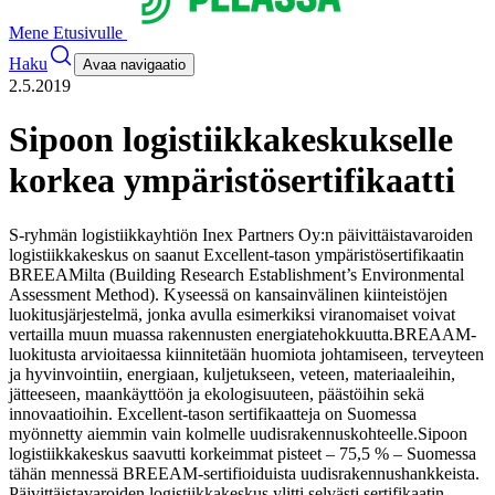
Mene Etusivulle
Haku
Avaa navigaatio
2.5.2019
Sipoon logistiikkakeskukselle
korkea ympäristösertifikaatti
S-ryhmän logistiikkayhtiön Inex Partners Oy:n päivittäistavaroiden
logistiikkakeskus on saanut Excellent-tason ympäristösertifikaatin
BREEAMilta (Building Research Establishment’s Environmental
Assessment Method). Kyseessä on kansainvälinen kiinteistöjen
luokitusjärjestelmä, jonka avulla esimerkiksi viranomaiset voivat
vertailla muun muassa rakennusten energiatehokkuutta.
BREAAM-
luokitusta arvioitaessa kiinnitetään huomiota johtamiseen, terveyteen
ja hyvinvointiin, energiaan, kuljetukseen, veteen, materiaaleihin,
jätteeseen, maankäyttöön ja ekologisuuteen, päästöihin sekä
innovaatioihin. Excellent-tason sertifikaatteja on Suomessa
myönnetty aiemmin vain kolmelle uudisrakennuskohteelle.
Sipoon
logistiikkakeskus saavutti korkeimmat pisteet – 75,5 % – Suomessa
tähän mennessä BREEAM-sertifioiduista uudisrakennushankkeista.
Päivittäistavaroiden logistiikkakeskus ylitti selvästi sertifikaatin