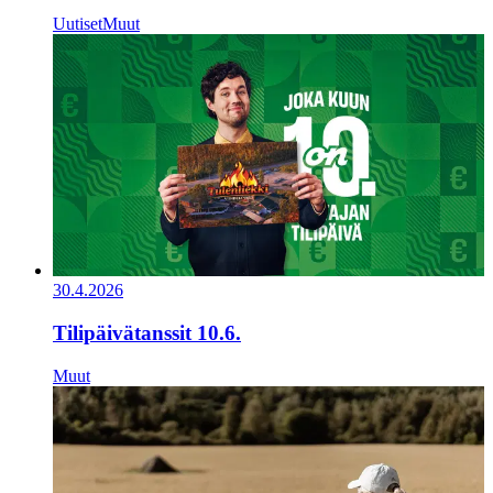
Uutiset
Muut
30.4.2026
Tilipäivätanssit 10.6.
Muut