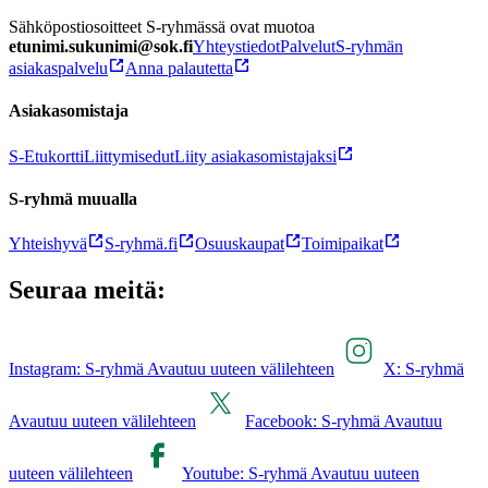
Sähköpostiosoitteet S-ryhmässä ovat muotoa
etunimi.sukunimi@sok.fi
Yhteystiedot
Palvelut
S-ryhmän
asiakaspalvelu
Anna palautetta
Asiakasomistaja
S-Etukortti
Liittymisedut
Liity asiakasomistajaksi
S-ryhmä muualla
Yhteishyvä
S-ryhmä.fi
Osuuskaupat
Toimipaikat
Seuraa meitä:
Instagram: S-ryhmä Avautuu uuteen välilehteen
X: S-ryhmä
Avautuu uuteen välilehteen
Facebook: S-ryhmä Avautuu
uuteen välilehteen
Youtube: S-ryhmä Avautuu uuteen