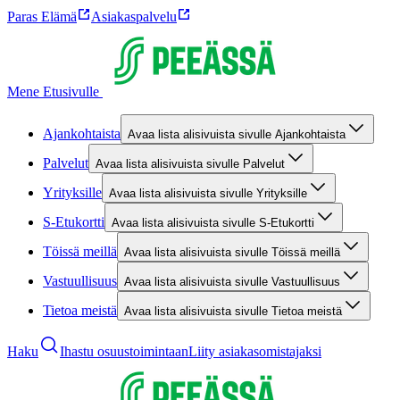
Paras Elämä
Asiakaspalvelu
Mene Etusivulle
Ajankohtaista
Avaa lista alisivuista sivulle Ajankohtaista
Palvelut
Avaa lista alisivuista sivulle Palvelut
Yrityksille
Avaa lista alisivuista sivulle Yrityksille
S-Etukortti
Avaa lista alisivuista sivulle S-Etukortti
Töissä meillä
Avaa lista alisivuista sivulle Töissä meillä
Vastuullisuus
Avaa lista alisivuista sivulle Vastuullisuus
Tietoa meistä
Avaa lista alisivuista sivulle Tietoa meistä
Haku
Ihastu osuustoimintaan
Liity asiakasomistajaksi