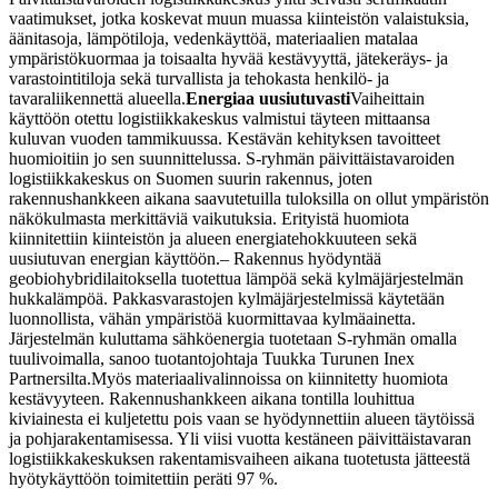
vaatimukset, jotka koskevat muun muassa kiinteistön valaistuksia,
äänitasoja, lämpötiloja, vedenkäyttöä, materiaalien matalaa
ympäristökuormaa ja toisaalta hyvää kestävyyttä, jätekeräys- ja
varastointitiloja sekä turvallista ja tehokasta henkilö- ja
tavaraliikennettä alueella.
Energiaa uusiutuvasti
Vaiheittain
käyttöön otettu logistiikkakeskus valmistui täyteen mittaansa
kuluvan vuoden tammikuussa. Kestävän kehityksen tavoitteet
huomioitiin jo sen suunnittelussa. S-ryhmän päivittäistavaroiden
logistiikkakeskus on Suomen suurin rakennus, joten
rakennushankkeen aikana saavutetuilla tuloksilla on ollut ympäristön
näkökulmasta merkittäviä vaikutuksia. Erityistä huomiota
kiinnitettiin kiinteistön ja alueen energiatehokkuuteen sekä
uusiutuvan energian käyttöön.
– Rakennus hyödyntää
geobiohybridilaitoksella tuotettua lämpöä sekä kylmäjärjestelmän
hukkalämpöä. Pakkasvarastojen kylmäjärjestelmissä käytetään
luonnollista, vähän ympäristöä kuormittavaa kylmäainetta.
Järjestelmän kuluttama sähköenergia tuotetaan S-ryhmän omalla
tuulivoimalla, sanoo tuotantojohtaja Tuukka Turunen Inex
Partnersilta.
Myös materiaalivalinnoissa on kiinnitetty huomiota
kestävyyteen. Rakennushankkeen aikana tontilla louhittua
kiviainesta ei kuljetettu pois vaan se hyödynnettiin alueen täytöissä
ja pohjarakentamisessa. Yli viisi vuotta kestäneen päivittäistavaran
logistiikkakeskuksen rakentamisvaiheen aikana tuotetusta jätteestä
hyötykäyttöön toimitettiin peräti 97 %.