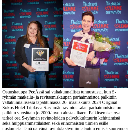
Osuuskauppa PeeÄssä sai valtakunnallista tunnustusta, kun S-
ryhmän matkailu- ja ravitsemiskaupan parhaimmistoa palkittiin
valtakunnallisessa tapahtumassa 26. maaliskuuta 2024 Original
Sokos Hotel Triplassa.
S-ryhmän ravintola-alan parhaimmistoa on
palkittu vuosittain jo 2000-luvun alusta alkaen. Palkitsemiset ovat
tärkeä osa S-ryhmän ravintoloiden palvelukulttuurin kehittämistä
sekä huippuammattilaisten sekä erinomaisten tiimien esille
nostamista.
Tänä päivänä ravintolakäyntiin latautuu entistä suurempia