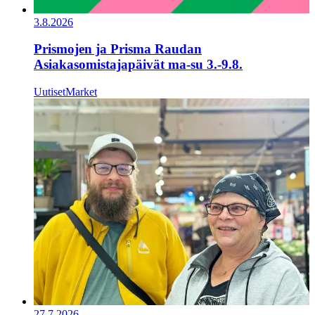
3.8.2026
Prismojen ja Prisma Raudan
Asiakasomistajapäivät ma-su 3.-9.8.
Uutiset
Market
27.7.2026