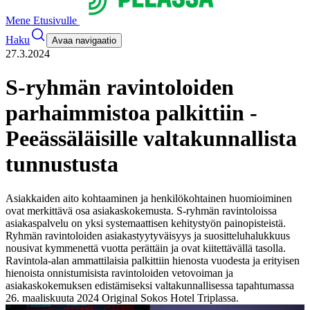
Mene Etusivulle
Haku
Avaa navigaatio
27.3.2024
S-ryhmän ravintoloiden
parhaimmistoa palkittiin -
Peeässäläisille valtakunnallista
tunnustusta
Asiakkaiden aito kohtaaminen ja henkilökohtainen huomioiminen
ovat merkittävä osa asiakaskokemusta. S-ryhmän ravintoloissa
asiakaspalvelu on yksi systemaattisen kehitystyön painopisteistä.
Ryhmän ravintoloiden asiakastyytyväisyys ja suositteluhalukkuus
nousivat kymmenettä vuotta perättäin ja ovat kiitettävällä tasolla.
Ravintola-alan ammattilaisia palkittiin hienosta vuodesta ja erityisen
hienoista onnistumisista ravintoloiden vetovoiman ja
asiakaskokemuksen edistämiseksi valtakunnallisessa tapahtumassa
26. maaliskuuta 2024 Original Sokos Hotel Triplassa.