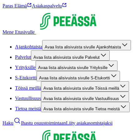
Paras Elämä
Asiakaspalvelu
Mene Etusivulle
Ajankohtaista
Avaa lista alisivuista sivulle Ajankohtaista
Palvelut
Avaa lista alisivuista sivulle Palvelut
Yrityksille
Avaa lista alisivuista sivulle Yrityksille
S-Etukortti
Avaa lista alisivuista sivulle S-Etukortti
Töissä meillä
Avaa lista alisivuista sivulle Töissä meillä
Vastuullisuus
Avaa lista alisivuista sivulle Vastuullisuus
Tietoa meistä
Avaa lista alisivuista sivulle Tietoa meistä
Haku
Ihastu osuustoimintaan
Liity asiakasomistajaksi