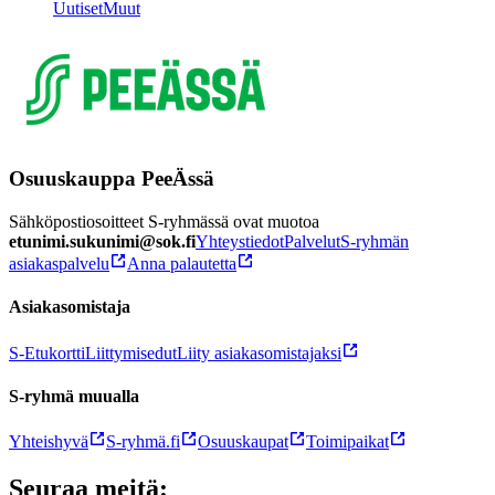
Uutiset
Muut
Osuuskauppa PeeÄssä
Sähköpostiosoitteet S-ryhmässä ovat muotoa
etunimi.sukunimi@sok.fi
Yhteystiedot
Palvelut
S-ryhmän
asiakaspalvelu
Anna palautetta
Asiakasomistaja
S-Etukortti
Liittymisedut
Liity asiakasomistajaksi
S-ryhmä muualla
Yhteishyvä
S-ryhmä.fi
Osuuskaupat
Toimipaikat
Seuraa meitä: