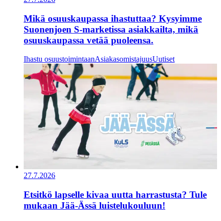
Mikä osuuskaupassa ihastuttaa? Kysyimme
Suonenjoen S-marketissa asiakkailta, mikä
osuuskaupassa vetää puoleensa.
Ihastu osuustoimintaan
Asiakasomistajuus
Uutiset
27.7.2026
Etsitkö lapselle kivaa uutta harrastusta? Tule
mukaan Jää-Ässä luistelukouluun!