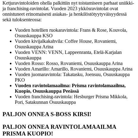
Ketjuravintoloiden ohella palkittiin nyt toistamiseen parhaat uniikki-
ja franchising-ravintolat. Vuoden 2023 ykkösravintolat ovat
onnistuneet erinomaisesti asiakas- ja henkilöstötyytyväisyydessä
sekä tuloksenteossa:
Vuoden hotellien ruokaravintola: Frans & Rose, Kouvola,
Osuuskauppa KSO
Vuoden kivijalkakahvila: Coffee House, Rovaniemi,
Osuuskauppa Arina
Vuoden VENN: VENN, Lappeenranta, Etelä-Karjalan
Osuuskauppa
Vuoden Rosso: Rosso, Rovaniemi, Osuuskauppa Arina
Vuoden Amarillo: Amarillo, Rovaniemi, Osuuskauppa Arina
Vuoden juomaravintola: Takatasku, Joensuu, Osuuskauppa
PKO
Vuoden ravintolamaailma: Prisma ravintolamaailma,
Kuopio, Osuuskauppa Peeässä
Vuoden franchising-ravintola: Hesburger Prisma Mikkola,
Pori, Satakunnan Osuuskauppa
PALJON ONNEA S-BOSS KIRSI!
PALJON ONNEA RAVINTOLAMAAILMA
PRISMA KUOPIO!