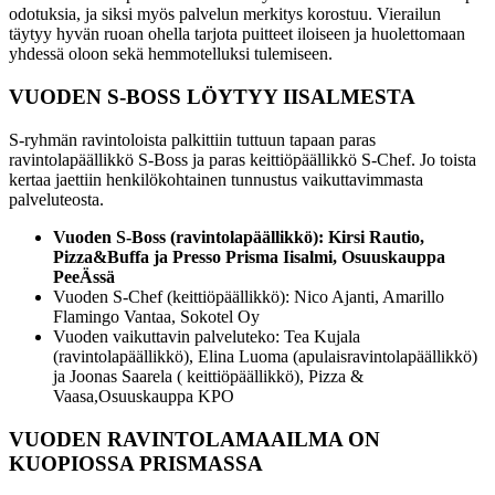
odotuksia, ja siksi myös palvelun merkitys korostuu. Vierailun
täytyy hyvän ruoan ohella tarjota puitteet iloiseen ja huolettomaan
yhdessä oloon sekä hemmotelluksi tulemiseen.
VUODEN S-BOSS LÖYTYY IISALMESTA
S-ryhmän ravintoloista palkittiin tuttuun tapaan paras
ravintolapäällikkö S-Boss ja paras keittiöpäällikkö S-Chef. Jo toista
kertaa jaettiin henkilökohtainen tunnustus vaikuttavimmasta
palveluteosta.
Vuoden S-Boss (ravintolapäällikkö): Kirsi Rautio,
Pizza&Buffa ja Presso Prisma Iisalmi, Osuuskauppa
PeeÄssä
Vuoden S-Chef (keittiöpäällikkö): Nico Ajanti, Amarillo
Flamingo Vantaa, Sokotel Oy
Vuoden vaikuttavin palveluteko: Tea Kujala
(ravintolapäällikkö), Elina Luoma (apulaisravintolapäällikkö)
ja Joonas Saarela ( keittiöpäällikkö), Pizza &
Vaasa,
Osuuskauppa KPO
VUODEN RAVINTOLAMAAILMA ON
KUOPIOSSA PRISMASSA