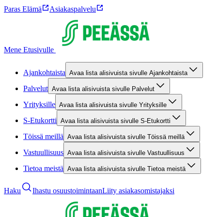
Paras Elämä
Asiakaspalvelu
Mene Etusivulle
Ajankohtaista
Avaa lista alisivuista sivulle Ajankohtaista
Palvelut
Avaa lista alisivuista sivulle Palvelut
Yrityksille
Avaa lista alisivuista sivulle Yrityksille
S-Etukortti
Avaa lista alisivuista sivulle S-Etukortti
Töissä meillä
Avaa lista alisivuista sivulle Töissä meillä
Vastuullisuus
Avaa lista alisivuista sivulle Vastuullisuus
Tietoa meistä
Avaa lista alisivuista sivulle Tietoa meistä
Haku
Ihastu osuustoimintaan
Liity asiakasomistajaksi