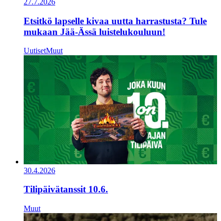
27.7.2026
Etsitkö lapselle kivaa uutta harrastusta? Tule
mukaan Jää-Ässä luistelukouluun!
Uutiset
Muut
30.4.2026
Tilipäivätanssit 10.6.
Muut