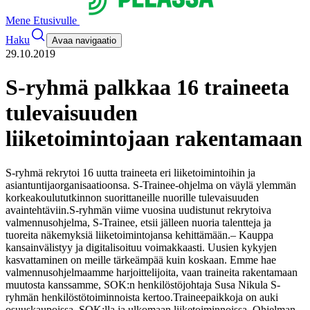
Mene Etusivulle
Haku
Avaa navigaatio
29.10.2019
S-ryhmä palkkaa 16 traineeta
tulevaisuuden
liiketoimintojaan rakentamaan
S-ryhmä rekrytoi 16 uutta traineeta eri liiketoimintoihin ja
asiantuntijaorganisaatioonsa. S-Trainee-ohjelma on väylä ylemmän
korkeakoulututkinnon suorittaneille nuorille tulevaisuuden
avaintehtäviin.
S-ryhmän viime vuosina uudistunut rekrytoiva
valmennusohjelma, S-Trainee, etsii jälleen nuoria talentteja ja
tuoreita näkemyksiä liiketoimintojansa kehittämään.
– Kauppa
kansainvälistyy ja digitalisoituu voimakkaasti. Uusien kykyjen
kasvattaminen on meille tärkeämpää kuin koskaan. Emme hae
valmennusohjelmaamme harjoittelijoita, vaan traineita rakentamaan
muutosta kanssamme, SOK:n henkilöstöjohtaja Susa Nikula S-
ryhmän henkilöstötoiminnoista kertoo.
Traineepaikkoja on auki
osuuskaupoissa, SOK:lla ja ulkomaan liiketoiminnoissa. Ohjelman