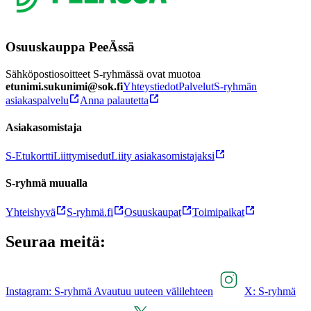
Osuuskauppa PeeÄssä
Sähköpostiosoitteet S-ryhmässä ovat muotoa
etunimi.sukunimi@sok.fi
Yhteystiedot
Palvelut
S-ryhmän
asiakaspalvelu
Anna palautetta
Asiakasomistaja
S-Etukortti
Liittymisedut
Liity asiakasomistajaksi
S-ryhmä muualla
Yhteishyvä
S-ryhmä.fi
Osuuskaupat
Toimipaikat
Seuraa meitä:
Instagram: S-ryhmä Avautuu uuteen välilehteen
X: S-ryhmä