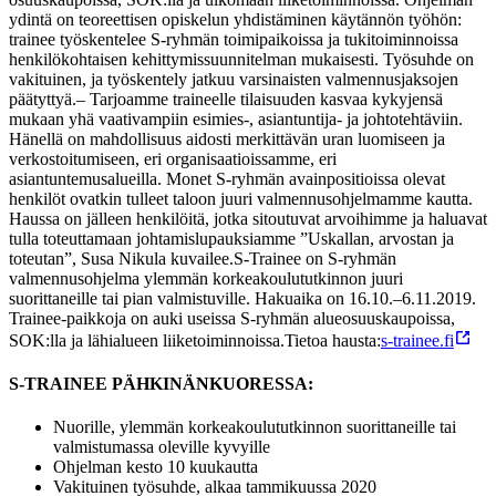
ydintä on teoreettisen opiskelun yhdistäminen käytännön työhön:
trainee työskentelee S-ryhmän toimipaikoissa ja tukitoiminnoissa
henkilökohtaisen kehittymissuunnitelman mukaisesti. Työsuhde on
vakituinen, ja työskentely jatkuu varsinaisten valmennusjaksojen
päätyttyä.
– Tarjoamme traineelle tilaisuuden kasvaa kykyjensä
mukaan yhä vaativampiin esimies-, asiantuntija- ja johtotehtäviin.
Hänellä on mahdollisuus aidosti merkittävän uran luomiseen ja
verkostoitumiseen, eri organisaatioissamme, eri
asiantuntemusalueilla. Monet S-ryhmän avainpositioissa olevat
henkilöt ovatkin tulleet taloon juuri valmennusohjelmamme kautta.
Haussa on jälleen henkilöitä, jotka sitoutuvat arvoihimme ja haluavat
tulla toteuttamaan johtamislupauksiamme ”Uskallan, arvostan ja
toteutan”, Susa Nikula kuvailee.
S-Trainee on S-ryhmän
valmennusohjelma ylemmän korkeakoulututkinnon juuri
suorittaneille tai pian valmistuville. Hakuaika on 16.10.–6.11.2019.
Trainee-paikkoja on auki useissa S-ryhmän alueosuuskaupoissa,
SOK:lla ja lähialueen liiketoiminnoissa.
Tietoa hausta:
s-trainee.fi
S-TRAINEE PÄHKINÄNKUORESSA:
Nuorille, ylemmän korkeakoulututkinnon suorittaneille tai
valmistumassa oleville kyvyille
Ohjelman kesto 10 kuukautta
Vakituinen työsuhde, alkaa tammikuussa 2020