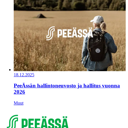
18.12.2025
PeeÄssän hallintoneuvosto ja hallitus vuonna
2026
Muut