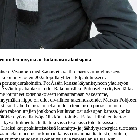
men uuden myymälän kokonaisurakoitsijana.
inen. Vesannon uusi S-market avattiin marraskuun viimeisenä
aketoitiin vuoden 2022 lopulla yhteen kilpailutukseen.
 perustajaurakointiin. PeeÄssän kanssa käynnistyneen yhteistyön
Ässän triplahanke on ollut Rakennusliike Pohjoselle erityisen tärkeä
imme joutuneet todennäköisesti lomauttamaan väkeämme,
 myymälän nippu on ollut oivallinen rakennuskohde. Markus Pohjosen
sesti suht lähellä toisiaan sekä niiden etenemisen porrastaminen
impien rakennuttajien joukkoon kuuluvan osuuskaupan kanssa, jonka
öiden työmailla työpäällikkönä toimiva Rafael Piirainen kertoo
kyvät hiilineutraaliutta tukevissa teknisissä toteutuksissa ja
Lisäksi kauppakiinteistöissä lämmitys- ja jäähdytysenergiaa tuotetaan
an tekeminen osuuskaupan kanssa on ammattitaitoista, avointa,
nyt kumppanuudeksi rakennuttajan ja rakentajan välillä, kun