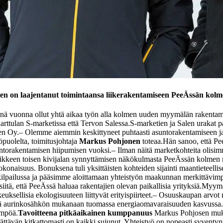
en on laajentanut toimintaansa liikerakentamiseen PeeÄssän kol
änä vuonna ollut yhtä aikaa työn alla kolmen uuden myymälän rakentam
arttulan S-marketissa että Tervon Salessa.
S-marketien ja Salen urakat p
en Oy.
– Olemme aiemmin keskittyneet puhtaasti asuntorakentamiseen ja
öpuolelta, toimitusjohtaja
Markus Pohjonen
toteaa.
Hän sanoo, että Pee
untorakentamisen hiipumisen vuoksi.
– Ilman näitä marketkohteita olis
ikkeen toisen kivijalan synnyttämisen näkökulmasta PeeÄssän kolmen
kokonaisuus. Bonuksena tuli yksittäisten kohteiden sijainti maantieteelli
ouskilpailussa ja pääsimme aloittamaan yhteistyön maakunnan merkittäv
iitä, että PeeÄssä haluaa rakentajien olevan paikallisia yrityksiä.
Myymäl
uksellisia ekologisuuteen liittyvät erityispiirteet.
– Osuuskaupan arvot nä
 sekä aurinkosähkön mukanaan tuomassa energiaomavaraisuuden kasvussa. 
ämpöä.
Tavoitteena pitkäaikainen kumppanuus
Markus Pohjosen muka
ättävän kitkattomasti on kaikki sujunut. Yhteistyö on nopeasti syventy