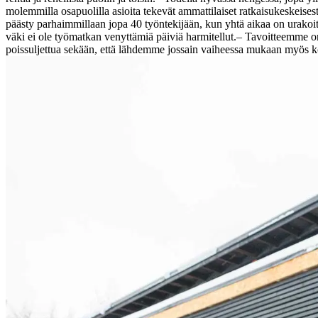
molemmilla osapuolilla asioita tekevät ammattilaiset ratkaisukeskeisest
päästy parhaimmillaan jopa 40 työntekijään, kun yhtä aikaa on urakoit
väki ei ole työmatkan venyttämiä päiviä harmitellut.
– Tavoitteemme on
poissuljettua sekään, että lähdemme jossain vaiheessa mukaan myös ko