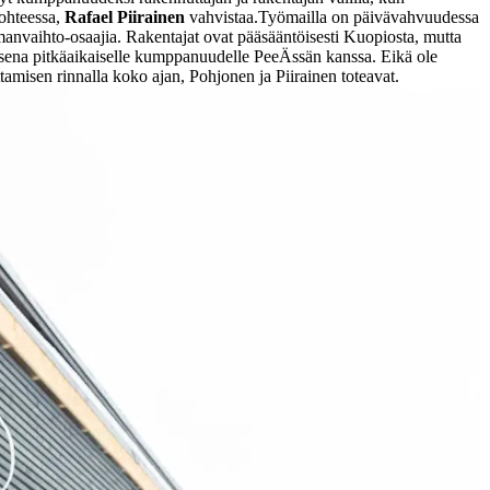
kohteessa,
Rafael Piirainen
vahvistaa.
Työmailla on päivävahvuudessa
manvaihto-osaajia. Rakentajat ovat pääsääntöisesti Kuopiosta, mutta
ena pitkäaikaiselle kumppanuudelle PeeÄssän kanssa. Eikä ole
misen rinnalla koko ajan, Pohjonen ja Piirainen toteavat.