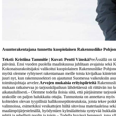
Asuntorakentajana tunnettu kuopiolainen Rakennusliike Pohjon
Teksti: Kristiina Tammitie | Kuvat: Pentti Vänskä
PeeÄssällä on t
päivänä. Ensi vuoden puolella maaliskuussa juhlitaan avajaisia sekä K
Kokonaisurakoitsijaksi valikoitui kuopiolainen Rakennusliike Pohjon
myötä olemme ryhtyneet rakentamaan meille toista kivijalkaa kiinteist
juuri nyt, kun rakennussektori on ajautunut Suomessa vaikeuksiin as
toimitusjohtaja arvelee.
Arvojen mukaisia erityispiirteitä
Rakennusli
mukaan ratkaisevaa jo tarjouskilpailuun lähdettäessä oli riittävän iso 
aikataulullisesti.
– Olemme todella iloisia siitä, että pärjäsimme tarj
urakoille on paljon halukkaita ottajia. Tunnustusta on annettava myös s
kohteiden olevan tyypillisiä hallikonseptitoteutuksia, joista tekee poikke
valinnoissa, esimerkiksi vesikattojen hiiltä sitovissa materiaaleissa
maalämpöjärjestelmällä, hyödyntäen kylmälaitteista syntyvää hukkal
rehtiä ja rehellistä puolin ja toisin.
– Todella hyvässä hengessä, jopa yll