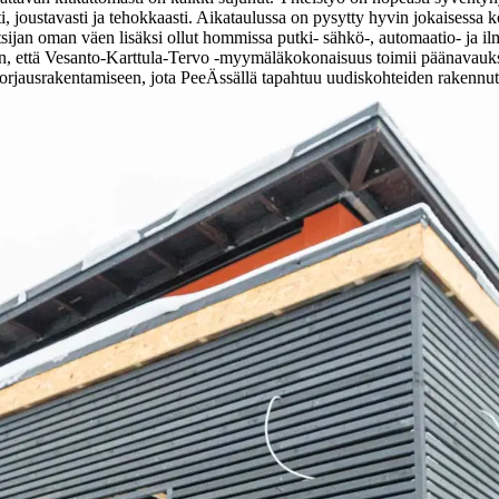
i, joustavasti ja tehokkaasti. Aikataulussa on pysytty hyvin jokaisessa 
sijan oman väen lisäksi ollut hommissa putki- sähkö-, automaatio- ja il
, että Vesanto-Karttula-Tervo -myymäläkokonaisuus toimii päänavauks
rjausrakentamiseen, jota PeeÄssällä tapahtuu uudiskohteiden rakennutta