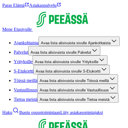
Paras Elämä
Asiakaspalvelu
Mene Etusivulle
Ajankohtaista
Avaa lista alisivuista sivulle Ajankohtaista
Palvelut
Avaa lista alisivuista sivulle Palvelut
Yrityksille
Avaa lista alisivuista sivulle Yrityksille
S-Etukortti
Avaa lista alisivuista sivulle S-Etukortti
Töissä meillä
Avaa lista alisivuista sivulle Töissä meillä
Vastuullisuus
Avaa lista alisivuista sivulle Vastuullisuus
Tietoa meistä
Avaa lista alisivuista sivulle Tietoa meistä
Haku
Ihastu osuustoimintaan
Liity asiakasomistajaksi