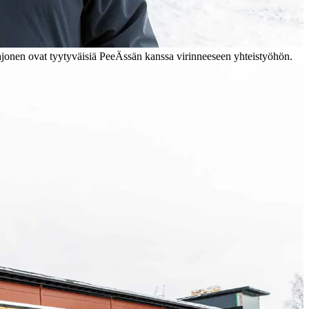
jonen ovat tyytyväisiä PeeÄssän kanssa virinneeseen yhteistyöhön.