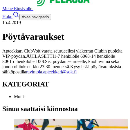
Mene Etusivulle
Haku
Avaa navigaatio
15.4.2019
Pöytävaraukset
Apteekkari Club
Voit varata seurueellesi yläkerran Clubin puolelta
VIP-pöydän.
JUHLASETTI
1-7 henkilölle 60€
8-14 henkilölle
80€
15- henkilölle 100€
Sis. pöydän seurueelle, kuohuviiniä sekä
jonon ohituksen klo 23.30 mennessä.
Kysy lisää pöytävarauksista
sähköpostilla
ravintola.apteekkari@sok.fi
KATEGORIAT
Muut
Sinua saattaisi kiinnostaa