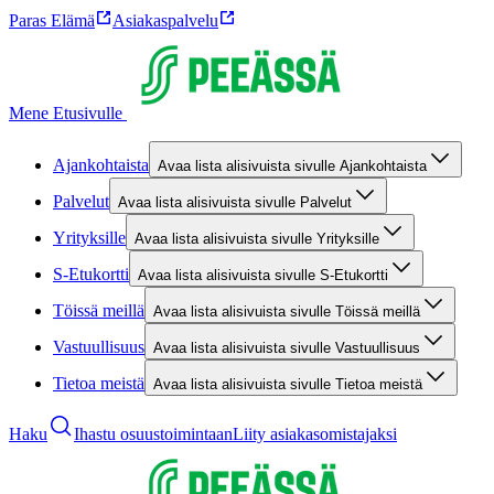
Paras Elämä
Asiakaspalvelu
Mene Etusivulle
Ajankohtaista
Avaa lista alisivuista sivulle Ajankohtaista
Palvelut
Avaa lista alisivuista sivulle Palvelut
Yrityksille
Avaa lista alisivuista sivulle Yrityksille
S-Etukortti
Avaa lista alisivuista sivulle S-Etukortti
Töissä meillä
Avaa lista alisivuista sivulle Töissä meillä
Vastuullisuus
Avaa lista alisivuista sivulle Vastuullisuus
Tietoa meistä
Avaa lista alisivuista sivulle Tietoa meistä
Haku
Ihastu osuustoimintaan
Liity asiakasomistajaksi