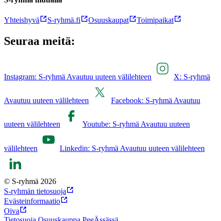
Yhteishyvä
S-ryhmä.fi
Osuuskaupat
Toimipaikat
Seuraa meitä:
Instagram: S-ryhmä Avautuu uuteen välilehteen
X: S-ryhmä
Avautuu uuteen välilehteen
Facebook: S-ryhmä Avautuu
uuteen välilehteen
Youtube: S-ryhmä Avautuu uuteen
välilehteen
Linkedin: S-ryhmä Avautuu uuteen välilehteen
© S-ryhmä 2026
S-ryhmän tietosuoja
Evästeinformaatio
Oiva
Tietosuoja Osuuskauppa PeeÄssässä