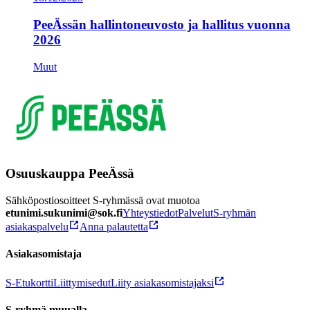
PeeÄssän hallintoneuvosto ja hallitus vuonna
2026
Muut
Osuuskauppa PeeÄssä
Sähköpostiosoitteet S-ryhmässä ovat muotoa
etunimi.sukunimi@sok.fi
Yhteystiedot
Palvelut
S-ryhmän
asiakaspalvelu
Anna palautetta
Asiakasomistaja
S-Etukortti
Liittymisedut
Liity asiakasomistajaksi
S-ryhmä muualla