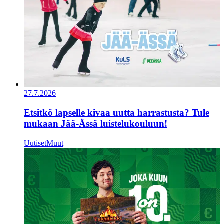
27.7.2026
Etsitkö lapselle kivaa uutta harrastusta? Tule
mukaan Jää-Ässä luistelukouluun!
Uutiset
Muut