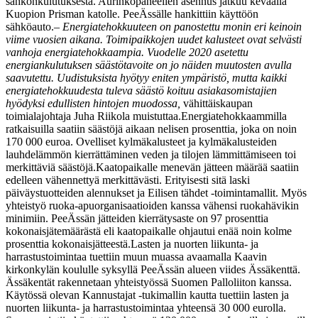
sähkönkulutuksesta. Aurinkopaneelien asennus jatkuu keväällä
Kuopion Prisman katolle. PeeÄssälle hankittiin käyttöön
sähköauto.
– Energiatehokkuuteen on panostettu monin eri keinoin
viime vuosien aikana. Toimipaikkojen uudet kalusteet ovat selvästi
vanhoja energiatehokkaampia. Vuodelle 2020 asetettu
energiankulutuksen säästötavoite on jo näiden muutosten avulla
saavutettu. Uudistuksista hyötyy eniten ympäristö, mutta kaikki
energiatehokkuudesta tuleva säästö koituu asiakasomistajien
hyödyksi edullisten hintojen muodossa,
vähittäiskaupan
toimialajohtaja Juha Riikola muistuttaa.
Energiatehokkaammilla
ratkaisuilla saatiin säästöjä aikaan nelisen prosenttia, joka on noin
170 000 euroa. Ovelliset kylmäkalusteet ja kylmäkalusteiden
lauhdelämmön kierrättäminen veden ja tilojen lämmittämiseen toi
merkittäviä säästöjä.
Kaatopaikalle menevän jätteen määrää saatiin
edelleen vähennettyä merkittävästi. Erityisesti sitä laski
päiväystuotteiden alennukset ja Eilisen tähdet -toimintamallit. Myös
yhteistyö ruoka-apuorganisaatioiden kanssa vähensi ruokahävikin
minimiin. PeeÄssän jätteiden kierrätysaste on 97 prosenttia
kokonaisjätemäärästä eli kaatopaikalle ohjautui enää noin kolme
prosenttia kokonaisjätteestä.
Lasten ja nuorten liikunta- ja
harrastustoimintaa tuettiin muun muassa avaamalla Kaavin
kirkonkylän koululle syksyllä PeeÄssän alueen viides Ässäkenttä.
Ässäkentät rakennetaan yhteistyössä Suomen Palloliiton kanssa.
Käytössä olevan Kannustajat -tukimallin kautta tuettiin lasten ja
nuorten liikunta- ja harrastustoimintaa yhteensä 30 000 eurolla.