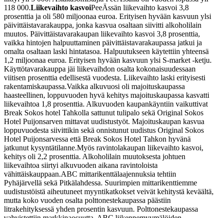
118 000.
Liikevaihto kasvoi
PeeÄssän liikevaihto kasvoi 3,8
prosenttia ja oli 580 miljoonaa euroa. Erityisen hyvään kasvuun ylsi
päivittäistavarakauppa, jonka kasvua osaltaan siivitti alkoholilain
muutos. Päivittäistavarakaupan liikevaihto kasvoi 3,8 prosenttia,
vaikka hintojen halpuuttaminen päivittäistavarakaupassa jatkui ja
omalta osaltaan laski hintatasoa. Halpuutukseen käytettiin yhteensä
1,2 miljoonaa euroa. Erityisen hyvään kasvuun ylsi S-market -ketju.
Käyttötavarakauppa jäi liikevaihdon osalta kokonaisuudessaan
viitisen prosenttia edellisestä vuodesta. Liikevaihto laski erityisesti
rakentamiskaupassa.
Vaikka alkuvuosi oli majoituskaupassa
haasteellinen, loppuvuoden hyvä kehitys majoituskaupassa kasvatti
liikevaihtoa 1,8 prosenttia. Alkuvuoden kaupankäyntiin vaikuttivat
Break Sokos hotel Tahkolla sattunut tulipalo sekä Original Sokos
Hotel Puijonsarven mittavat uudistustyöt. Majoituskaupan kasvua
loppuvuodesta siivittikin sekä onnistunut uudistus Original Sokos
Hotel Puijonsarvessa että Break Sokos Hotel Tahkon hyvänä
jatkunut kysyntätilanne.
Myös ravintolakaupan liikevaihto kasvoi,
kehitys oli 2,2 prosenttia. Alkoholilain muutoksesta johtuen
liikevaihtoa siirtyi alkuvuoden aikana ravintoloista
vähittäiskauppaan.
ABC mittarikenttälaajennuksia tehtiin
Pyhäjärvellä sekä Pitkälahdessa. Suurimpien mittarikenttiemme
uudistustöistä aiheutuneet myyntikatkokset veivät kehitystä keväältä,
mutta koko vuoden osalta polttonestekaupassa päästiin
litrakehityksessä yhden prosentin kasvuun. Polttonestekaupassa
vahvistettiin markkinaosuutta. ABC liikennemyymälöiden