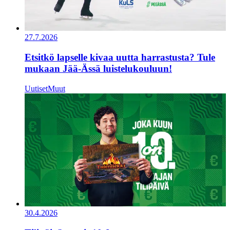
27.7.2026
Etsitkö lapselle kivaa uutta harrastusta? Tule
mukaan Jää-Ässä luistelukouluun!
Uutiset
Muut
30.4.2026