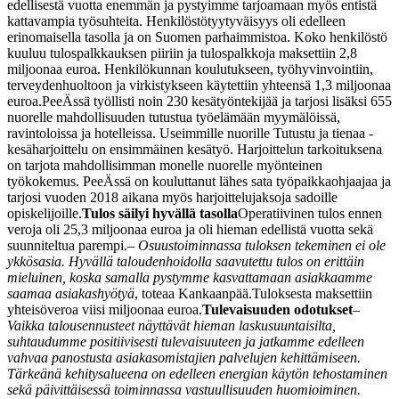
edellisestä vuotta enemmän ja pystyimme tarjoamaan myös entistä
kattavampia työsuhteita. Henkilöstötyytyväisyys oli edelleen
erinomaisella tasolla ja on Suomen parhaimmistoa. Koko henkilöstö
kuuluu tulospalkkauksen piiriin ja tulospalkkoja maksettiin 2,8
miljoonaa euroa. Henkilökunnan koulutukseen, työhyvinvointiin,
terveydenhuoltoon ja virkistykseen käytettiin yhteensä 1,3 miljoonaa
euroa.
PeeÄssä työllisti noin 230 kesätyöntekijää ja tarjosi lisäksi 655
nuorelle mahdollisuuden tutustua työelämään myymälöissä,
ravintoloissa ja hotelleissa. Useimmille nuorille Tutustu ja tienaa -
kesäharjoittelu on ensimmäinen kesätyö. Harjoittelun tarkoituksena
on tarjota mahdollisimman monelle nuorelle myönteinen
työkokemus. PeeÄssä on kouluttanut lähes sata työpaikkaohjaajaa ja
tarjosi vuoden 2018 aikana myös harjoittelujaksoja sadoille
opiskelijoille.
Tulos säilyi hyvällä tasolla
Operatiivinen tulos ennen
veroja oli 25,3 miljoonaa euroa ja oli hieman edellistä vuotta sekä
suunniteltua parempi.
– Osuustoiminnassa tuloksen tekeminen ei ole
ykkösasia. Hyvällä taloudenhoidolla saavutettu tulos on erittäin
mieluinen, koska samalla pystymme kasvattamaan asiakkaamme
saamaa asiakashyötyä
, toteaa Kankaanpää.
Tuloksesta maksettiin
yhteisöveroa viisi miljoonaa euroa.
Tulevaisuuden odotukset
–
Vaikka talousennusteet näyttävät hieman laskusuuntaisilta,
suhtaudumme positiivisesti tulevaisuuteen ja jatkamme edelleen
vahvaa panostusta asiakasomistajien palvelujen kehittämiseen.
Tärkeänä kehitysalueena on edelleen energian käytön tehostaminen
sekä päivittäisessä toiminnassa vastuullisuuden huomioiminen.