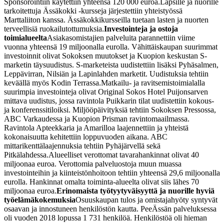
Sponsorointiin käytettiin yhteensä 120 000 euroa.
Lapsille ja nuorille
tarkoitettuja Ässäkokki -kursseja järjestettiin yhteistyössä
Marttaliiton kanssa. Ässäkokkikursseilla tuetaan lasten ja nuorten
terveellisiä ruokailutottumuksia.
Investointeja ja ostoja
toimialueelta
Asiakasomistajien palveluita parannettiin viime
vuonna yhteensä 19 miljoonalla eurolla. Vähittäiskaupan suurimmat
investoinnit olivat Sokoksen muutokset ja Kuopion keskustan S-
marketin täysuudistus. S-marketeista uudistettiin lisäksi Pyhäsalmen,
Leppävirran, Nilsiän ja Lapinlahden marketit. Uudistuksia tehtiin
keväällä myös Kodin Terrassa.
Matkailu- ja ravitsemistoimialalla
suurimpia investointeja olivat Original Sokos Hotel Puijonsarven
mittava uudistus, jossa ravintola Puikkarin tilat uudistettiin kokous-
ja konferenssitiloiksi. Miljööpäivityksiä tehtiin Sokoksen Pressossa,
ABC Varkaudessa ja Kuopion Prisman ravintomaailmassa.
Ravintola Apteekkaria ja Amarilloa laajennettiin ja yhteistä
kokonaisuutta kehitettiin loppuvuoden aikana. ABC
mittarikenttälaajennuksia tehtiin Pyhäjärvellä sekä
Pitkälahdessa.
Alueelliset verottomat tavarahankinnat olivat 40
miljoonaa euroa. Verottomia palveluostoja muun muassa
investointeihin ja kiinteistönhoitoon tehtiin yhteensä 29,6 miljoonalla
eurolla. Hankinnat omalta toiminta-alueelta olivat siis lähes 70
miljoonaa euroa.
Erinomaista työtyytyväisyyttä ja nuorille hyviä
työelämäkokemuksia
Osuuskaupan tulos ja omistajahyöty syntyvät
osaavan ja innostuneen henkilöstön kautta. PeeÄssän palveluksessa
oli vuoden 2018 lopussa 1 731 henkilöä. Henkilöstöä oli hieman