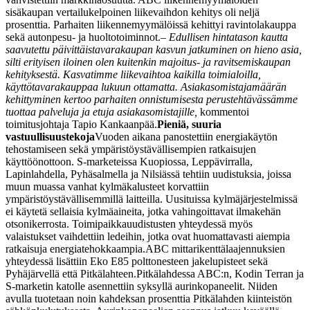
sisäkaupan vertailukelpoinen liikevaihdon kehitys oli neljä
prosenttia. Parhaiten liikennemyymälöissä kehittyi ravintolakauppa
sekä autonpesu- ja huoltotoiminnot.
–
Edullisen hintatason kautta
saavutettu päivittäistavarakaupan kasvun jatkuminen on hieno asia,
silti erityisen iloinen olen kuitenkin majoitus- ja ravitsemiskaupan
kehityksestä. Kasvatimme liikevaihtoa kaikilla toimialoilla,
käyttötavarakauppaa lukuun ottamatta. Asiakasomistajamäärän
kehittyminen kertoo parhaiten onnistumisesta perustehtävässämme
tuottaa palveluja ja etuja asiakasomistajille,
kommentoi
toimitusjohtaja Tapio Kankaanpää.
Pieniä, suuria
vastuullisuustekoja
Vuoden aikana panostettiin energiakäytön
tehostamiseen sekä ympäristöystävällisempien ratkaisujen
käyttöönottoon. S-marketeissa Kuopiossa, Leppävirralla,
Lapinlahdella, Pyhäsalmella ja Nilsiässä tehtiin uudistuksia, joissa
muun muassa vanhat kylmäkalusteet korvattiin
ympäristöystävällisemmillä laitteilla. Uusituissa kylmäjärjestelmissä
ei käytetä sellaisia kylmäaineita, jotka vahingoittavat ilmakehän
otsonikerrosta. Toimipaikkauudistusten yhteydessä myös
valaistukset vaihdettiin ledeihin, jotka ovat huomattavasti aiempia
ratkaisuja energiatehokkaampia.
ABC mittarikenttälaajennuksien
yhteydessä lisättiin Eko E85 polttonesteen jakelupisteet sekä
Pyhäjärvellä että Pitkälahteen.
Pitkälahdessa ABC:n, Kodin Terran ja
S-marketin katolle asennettiin syksyllä aurinkopaneelit. Niiden
avulla tuotetaan noin kahdeksan prosenttia Pitkälahden kiinteistön