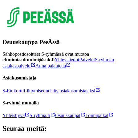
Osuuskauppa PeeÄssä
Sähköpostiosoitteet S-ryhmässä ovat muotoa
etunimi.sukunimi@sok.fi
Yhteystiedot
Palvelut
S-ryhmän
asiakaspalvelu
Anna palautetta
Asiakasomistaja
S-Etukortti
Liittymisedut
Liity asiakasomistajaksi
S-ryhmä muualla
Yhteishyvä
S-ryhmä.fi
Osuuskaupat
Toimipaikat
Seuraa meitä: