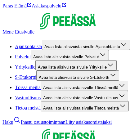
Paras Elämä
Asiakaspalvelu
Mene Etusivulle
Ajankohtaista
Avaa lista alisivuista sivulle Ajankohtaista
Palvelut
Avaa lista alisivuista sivulle Palvelut
Yrityksille
Avaa lista alisivuista sivulle Yrityksille
S-Etukortti
Avaa lista alisivuista sivulle S-Etukortti
Töissä meillä
Avaa lista alisivuista sivulle Töissä meillä
Vastuullisuus
Avaa lista alisivuista sivulle Vastuullisuus
Tietoa meistä
Avaa lista alisivuista sivulle Tietoa meistä
Haku
Ihastu osuustoimintaan
Liity asiakasomistajaksi