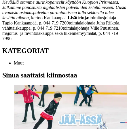
Keväällä otamme aurinkopaneelit käyttöön Kuopion Prismassa.
Jatkamme panostusta digitaalisten palveluiden kehittämiseen. Uusia
avauksia asiakaspalvelun parantamiseen tällä sektorilla tulee
kevään aikana
, kertoo Kankaanpää.
Lisätietoja:
toimitusjohtaja
Tapio Kankaanpää, p. 044 719 7200
toimialajohtaja Juha Riikola,
vähittäiskauppa, p. 044 719 7210
toimialajohtaja Ville Puustinen,
majoitus- ja ravintolakauppa sekä liikennemyymälät, p. 044 719
7996
KATEGORIAT
Muut
Sinua saattaisi kiinnostaa