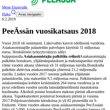
Mene Etusivulle
Haku
Avaa navigaatio
6.2.2019
PeeÄssän vuosikatsaus 2018
Vuosi 2018 oli onnistunut. Liikevaihto kasvoi edellisestä vuodesta.
Asiakasomistajille palautettiin palvelujen käytöstä 31 miljoonaa
euroa. Henkilöstön työtyytyväisyys säilyi
huipputasolla.
Asiakasomistajia palkittiin reilusti
Asiakasomistajia
palkittiin bonuksen, ylijäämänpalauksen ja maksutapaedun myötä
viime vuoden aikana yhteensä yli 31 miljoonaa eurolla.
Bonuksilla
palkittiin aktiivisia asiakasomistajia yhteensä 21,2 miljoonalla
eurolla. Lisäksi vuoden 2017 ostoista palkittiin ylijäämän
palautuksella, jota maksettiin 9,5 miljoonaa euroa. Palkitseminen oli
asiakasomistajaa kohden keskimäärin 264 euroa vuodessa ja se
pysyi edellisen vuoden tasolla lainsäädännöllisistä muutoksista
huolimatta. Alkoholi poistui bonuksen maksun piiristä alkuvuoden
aikana. Tupakkatuotteet poistuivat bonuksen piiristä jo vuonna
2017.
Pohjoissavolaisista talouksissa jo yli 82 prosentilla on S-
Etukortti. Viime vuoden aikana uusia asiakasomistajia PeeÄssään
liittyi yli 5 000. Asiakasomistajia PeeÄssällä oli vuoden lopussa yli