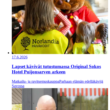
17.6.2026
Lapset kävivät tutustumassa Original Sokos
Hotel Puijonsarven arkeen
Matkailu- ja ravitsemuskauppa
Parhaan elämän edelläkävijä
Savossa