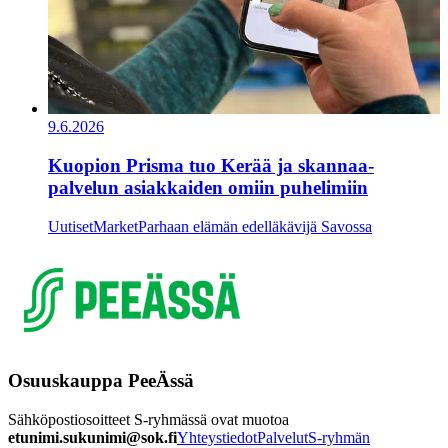
9.6.2026
Kuopion Prisma tuo Kerää ja skannaa-
palvelun asiakkaiden omiin puhelimiin
Uutiset
Market
Parhaan elämän edelläkävijä Savossa
Osuuskauppa PeeÄssä
Sähköpostiosoitteet S-ryhmässä ovat muotoa
etunimi.sukunimi@sok.fi
Yhteystiedot
Palvelut
S-ryhmän