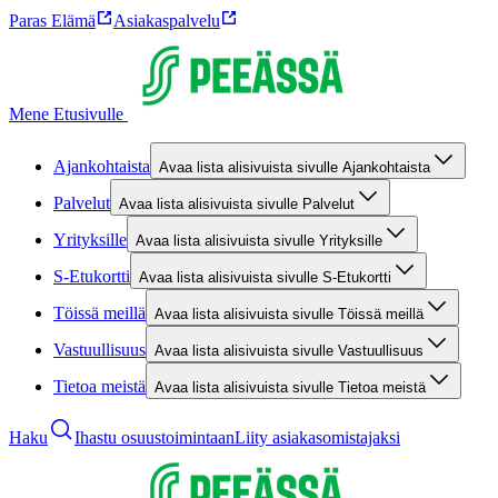
Paras Elämä
Asiakaspalvelu
Mene Etusivulle
Ajankohtaista
Avaa lista alisivuista sivulle Ajankohtaista
Palvelut
Avaa lista alisivuista sivulle Palvelut
Yrityksille
Avaa lista alisivuista sivulle Yrityksille
S-Etukortti
Avaa lista alisivuista sivulle S-Etukortti
Töissä meillä
Avaa lista alisivuista sivulle Töissä meillä
Vastuullisuus
Avaa lista alisivuista sivulle Vastuullisuus
Tietoa meistä
Avaa lista alisivuista sivulle Tietoa meistä
Haku
Ihastu osuustoimintaan
Liity asiakasomistajaksi