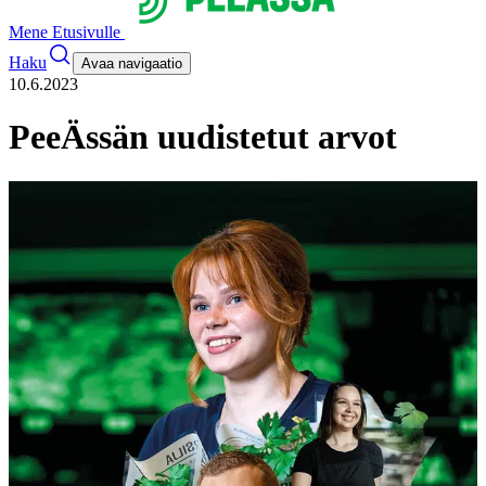
Mene Etusivulle
Haku
Avaa navigaatio
10.6.2023
PeeÄssän uudistetut arvot