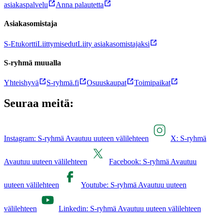
asiakaspalvelu
Anna palautetta
Asiakasomistaja
S-Etukortti
Liittymisedut
Liity asiakasomistajaksi
S-ryhmä muualla
Yhteishyvä
S-ryhmä.fi
Osuuskaupat
Toimipaikat
Seuraa meitä:
Instagram: S-ryhmä Avautuu uuteen välilehteen
X: S-ryhmä
Avautuu uuteen välilehteen
Facebook: S-ryhmä Avautuu
uuteen välilehteen
Youtube: S-ryhmä Avautuu uuteen
välilehteen
Linkedin: S-ryhmä Avautuu uuteen välilehteen