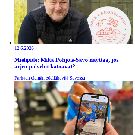
12.6.2026
Mielipide: Miltä Pohjois-Savo näyttää, jos
arjen palvelut katoavat?
Parhaan elämän edelläkävijä Savossa