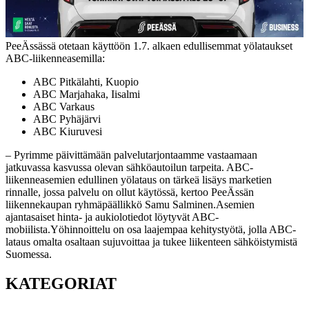
PeeÄssässä otetaan käyttöön 1.7. alkaen edullisemmat yölataukset
ABC-liikenneasemilla:
ABC Pitkälahti, Kuopio
ABC Marjahaka, Iisalmi
ABC Varkaus
ABC Pyhäjärvi
ABC Kiuruvesi
– Pyrimme päivittämään palvelutarjontaamme vastaamaan
jatkuvassa kasvussa olevan sähköautoilun tarpeita. ABC-
liikenneasemien edullinen yölataus on tärkeä lisäys marketien
rinnalle, jossa palvelu on ollut käytössä, kertoo PeeÄssän
liikennekaupan ryhmäpäällikkö Samu Salminen.
Asemien
ajantasaiset hinta- ja aukiolotiedot löytyvät ABC-
mobiilista.
Yöhinnoittelu on osa laajempaa kehitystyötä, jolla ABC-
lataus omalta osaltaan sujuvoittaa ja tukee liikenteen sähköistymistä
Suomessa.
KATEGORIAT