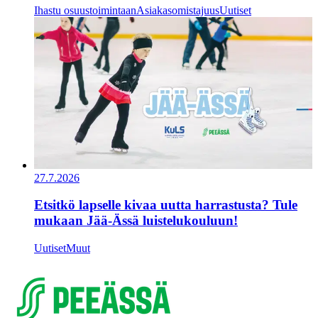
Ihastu osuustoimintaan
Asiakasomistajuus
Uutiset
27.7.2026
Etsitkö lapselle kivaa uutta harrastusta? Tule
mukaan Jää-Ässä luistelukouluun!
Uutiset
Muut