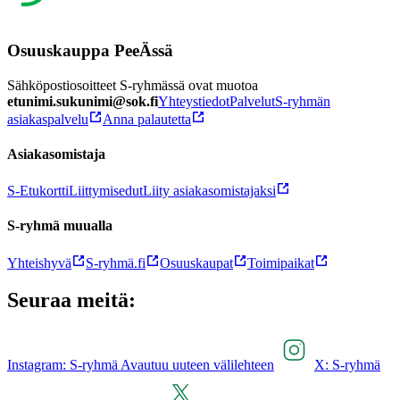
Osuuskauppa PeeÄssä
Sähköpostiosoitteet S-ryhmässä ovat muotoa
etunimi.sukunimi@sok.fi
Yhteystiedot
Palvelut
S-ryhmän
asiakaspalvelu
Anna palautetta
Asiakasomistaja
S-Etukortti
Liittymisedut
Liity asiakasomistajaksi
S-ryhmä muualla
Yhteishyvä
S-ryhmä.fi
Osuuskaupat
Toimipaikat
Seuraa meitä:
Instagram: S-ryhmä Avautuu uuteen välilehteen
X: S-ryhmä