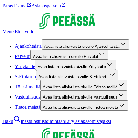
Paras Elämä
Asiakaspalvelu
Mene Etusivulle
Ajankohtaista
Avaa lista alisivuista sivulle Ajankohtaista
Palvelut
Avaa lista alisivuista sivulle Palvelut
Yrityksille
Avaa lista alisivuista sivulle Yrityksille
S-Etukortti
Avaa lista alisivuista sivulle S-Etukortti
Töissä meillä
Avaa lista alisivuista sivulle Töissä meillä
Vastuullisuus
Avaa lista alisivuista sivulle Vastuullisuus
Tietoa meistä
Avaa lista alisivuista sivulle Tietoa meistä
Haku
Ihastu osuustoimintaan
Liity asiakasomistajaksi