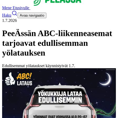
Mene Etusivulle
Haku
Avaa navigaatio
1.7.2026
PeeÄssän ABC-liikenneasemat
tarjoavat edullisemman
yölatauksen
Edullisemmat yölataukset käynnistyivät 1.7.