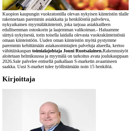
Kuopion kaupungin vuokratontilla olevan nykyisen kiinteistön tilalle
rakennetaan paremmin asiakkaita ja henkilöstöä palveleva,
nykyaikainen myymäläkiinteistö, joka tarjoaa asiakkailleen
edullisemman ostoskorin ja laajemman valikoiman.
- Haluamme
siirtyä nykyisestä, torin toisella laidalla olevasta vuokrakiinteistöstä
omaan kiinteistöön. Uuden oman kiinteistön myötä pystymme
paremmin kehittämään asiakasomistajien palveluja alueella, kertoo
vähittäiskaupan
toimialajohtaja Jouni Ruotsalainen.
Rakennustyöt
aloitetaan helmikuussa ja myymälä on tarkoitus avata joulukauppaan
2026.
Sale palvelee entisellä paikallaan S-marketin avaamiseen
saakka. Uusi S-market tulee työllistämään noin 15 henkilöä.
Kirjoittaja