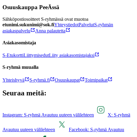
Osuuskauppa PeeÄssä
Sähköpostiosoitteet S-ryhmässä ovat muotoa
etunimi.sukunimi@sok.fi
Yhteystiedot
Palvelut
S-ryhmän
asiakaspalvelu
Anna palautetta
Asiakasomistaja
S-Etukortti
Liittymisedut
Liity asiakasomistajaksi
S-ryhmä muualla
Yhteishyvä
S-ryhmä.fi
Osuuskaupat
Toimipaikat
Seuraa meitä:
Instagram: S-ryhmä Avautuu uuteen välilehteen
X: S-ryhmä
Avautuu uuteen välilehteen
Facebook: S-ryhmä Avautuu