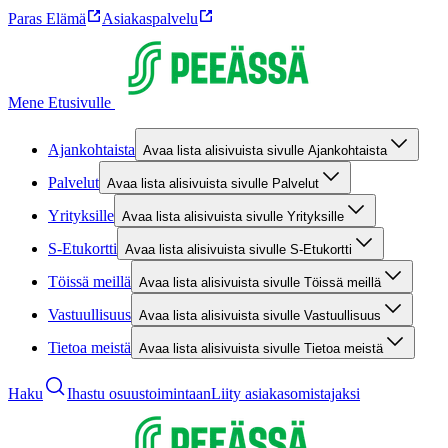
Paras Elämä
Asiakaspalvelu
Mene Etusivulle
Ajankohtaista
Avaa lista alisivuista sivulle Ajankohtaista
Palvelut
Avaa lista alisivuista sivulle Palvelut
Yrityksille
Avaa lista alisivuista sivulle Yrityksille
S-Etukortti
Avaa lista alisivuista sivulle S-Etukortti
Töissä meillä
Avaa lista alisivuista sivulle Töissä meillä
Vastuullisuus
Avaa lista alisivuista sivulle Vastuullisuus
Tietoa meistä
Avaa lista alisivuista sivulle Tietoa meistä
Haku
Ihastu osuustoimintaan
Liity asiakasomistajaksi