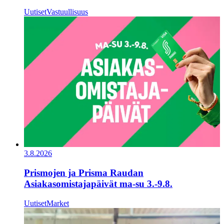
Uutiset
Vastuullisuus
3.8.2026
Prismojen ja Prisma Raudan
Asiakasomistajapäivät ma-su 3.-9.8.
Uutiset
Market