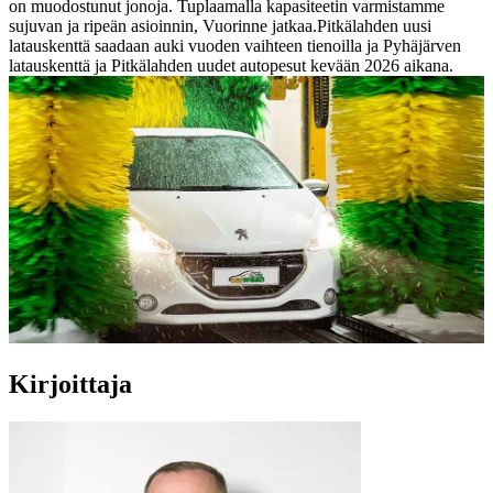
on muodostunut jonoja. Tuplaamalla kapasiteetin varmistamme
sujuvan ja ripeän asioinnin, Vuorinne jatkaa.
Pitkälahden uusi
latauskenttä saadaan auki vuoden vaihteen tienoilla ja Pyhäjärven
latauskenttä ja Pitkälahden uudet autopesut kevään 2026 aikana.
Kirjoittaja