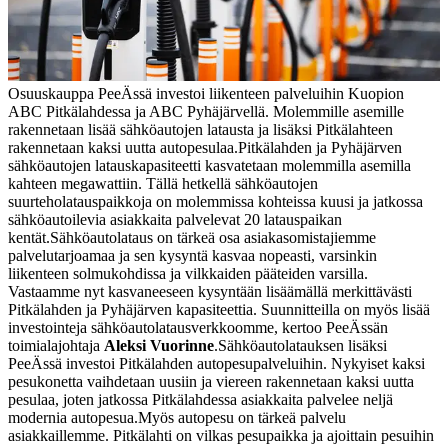
Osuuskauppa PeeÄssä investoi liikenteen palveluihin Kuopion
ABC Pitkälahdessa ja ABC Pyhäjärvellä. Molemmille asemille
rakennetaan lisää sähköautojen latausta ja lisäksi Pitkälahteen
rakennetaan kaksi uutta autopesulaa.
Pitkälahden ja Pyhäjärven
sähköautojen latauskapasiteetti kasvatetaan molemmilla asemilla
kahteen megawattiin. Tällä hetkellä sähköautojen
suurteholatauspaikkoja on molemmissa kohteissa kuusi ja jatkossa
sähköautoilevia asiakkaita palvelevat 20 latauspaikan
kentät.
Sähköautolataus on tärkeä osa asiakasomistajiemme
palvelutarjoamaa ja sen kysyntä kasvaa nopeasti, varsinkin
liikenteen solmukohdissa ja vilkkaiden pääteiden varsilla.
Vastaamme nyt kasvaneeseen kysyntään lisäämällä merkittävästi
Pitkälahden ja Pyhäjärven kapasiteettia. Suunnitteilla on myös lisää
investointeja sähköautolatausverkkoomme, kertoo PeeÄssän
toimialajohtaja
Aleksi Vuorinne
.
Sähköautolatauksen lisäksi
PeeÄssä investoi Pitkälahden autopesupalveluihin. Nykyiset kaksi
pesukonetta vaihdetaan uusiin ja viereen rakennetaan kaksi uutta
pesulaa, joten jatkossa Pitkälahdessa asiakkaita palvelee neljä
modernia autopesua.
Myös autopesu on tärkeä palvelu
asiakkaillemme. Pitkälahti on vilkas pesupaikka ja ajoittain pesuihin