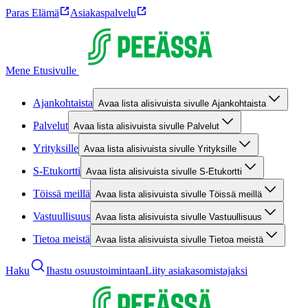
Paras Elämä
Asiakaspalvelu
Mene Etusivulle
Ajankohtaista
Avaa lista alisivuista sivulle Ajankohtaista
Palvelut
Avaa lista alisivuista sivulle Palvelut
Yrityksille
Avaa lista alisivuista sivulle Yrityksille
S-Etukortti
Avaa lista alisivuista sivulle S-Etukortti
Töissä meillä
Avaa lista alisivuista sivulle Töissä meillä
Vastuullisuus
Avaa lista alisivuista sivulle Vastuullisuus
Tietoa meistä
Avaa lista alisivuista sivulle Tietoa meistä
Haku
Ihastu osuustoimintaan
Liity asiakasomistajaksi