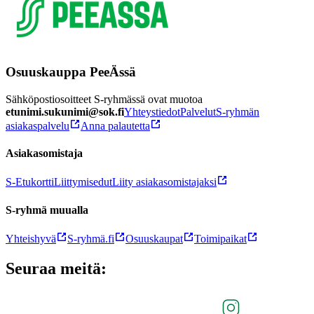
Osuuskauppa PeeÄssä
Sähköpostiosoitteet S-ryhmässä ovat muotoa
etunimi.sukunimi@sok.fi
Yhteystiedot
Palvelut
S-ryhmän
asiakaspalvelu
Anna palautetta
Asiakasomistaja
S-Etukortti
Liittymisedut
Liity asiakasomistajaksi
S-ryhmä muualla
Yhteishyvä
S-ryhmä.fi
Osuuskaupat
Toimipaikat
Seuraa meitä: