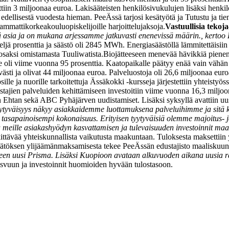
iin 3 miljoonaa euroa. Lakisääteisten henkilösivukulujen lisäksi henki
ellisestä vuodesta hieman. PeeÄssä tarjosi kesätyötä ja Tutustu ja tien
ammattikorkeakouluopiskelijoille harjoittelujaksoja.
Vastuullisia tekoja
ärkeä asia ja on mukana arjessamme jatkuvasti enenevissä määrin., ker
ä prosenttia ja säästö oli 2845 MWh. Energiasäästöllä lämmitettäisii
osaksi omistamasta Tuuliwatista.
Biojätteeseen menevää hävikkiä pienen
te oli viime vuonna 95 prosenttia. Kaatopaikalle päätyy enää vain vähän j
ästi ja olivat 44 miljoonaa euroa. Palveluostoja oli 26,6 miljoonaa euro
e ja nuorille tarkoitettuja Ässäkokki -kursseja järjestettiin yhteistyöss
tajien palveluiden kehittämiseen investoitiin viime vuonna 16,3 miljoo
an Ehtan sekä ABC Pyhäjärven uudistamiset. Lisäksi syksyllä avattiin
ytyväisyys näkyy asiakkaidemme luottamuksena palveluihimme ja sitä ka
tasapainoisempi kokonaisuus. Erityisen tyytyväisiä olemme majoitus- ja
 meille asiakashyödyn kasvattamisen ja tulevaisuuden investoinnit ma
rkittävää yhteiskunnallista vaikutusta maakuntaan. Tuloksesta maksettii
äätöksen ylijäämänmaksamisesta tekee PeeÄssän edustajisto maaliskuun
een uusi Prisma. Lisäksi Kuopioon avataan alkuvuoden aikana uusia 
svuun ja investoinnit huomioiden hyvään tulostasoon.