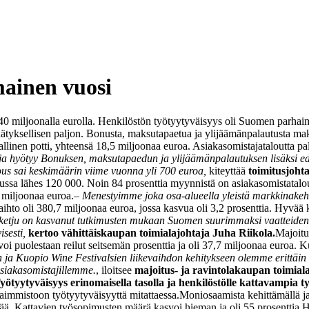
ainen vuosi
yli 40 miljoonalla eurolla. Henkilöstön työtyytyväisyys oli Suomen parha
ätyksellisen paljon. Bonusta, maksutapaetua ja ylijäämänpalautusta maks
allinen potti, yhteensä 18,5 miljoonaa euroa. Asiakasomistajataloutta p
a hyötyy Bonuksen, maksutapaedun ja ylijäämänpalautuksen lisäksi edul
ous sai keskimäärin viime vuonna yli 700 euroa,
kiteyttää
toimitusjoht
pussa lähes 120 000. Noin 84 prosenttia myynnistä on asiakasomistatalou
7 miljoonaa euroa.
– Menestyimme joka osa-alueella yleistä markkinakehi
aihto oli 380,7 miljoonaa euroa, jossa kasvua oli 3,2 prosenttia. Hyvää
ketju on kasvanut tutkimusten mukaan Suomen suurimmaksi vaatteiden
isesti,
kertoo vähittäiskaupan toimialajohtaja Juha Riikola.
Majoitu
oi puolestaan reilut seitsemän prosenttia ja oli 37,7 miljoonaa euroa. K
 ja Kuopio Wine Festivalsien liikevaihdon kehitykseen olemme erittäin 
 asiakasomistajillemme.
, iloitsee
majoitus- ja ravintolakaupan toimiala
yötyytyväisyys erinomaisella tasolla ja henkilöstölle kattavampia t
aimmistoon työtyytyväisyyttä mitattaessa.
Moniosaamista kehittämällä ja
rää. Kattavien työsopimusten määrä kasvoi hieman ja oli 55 prosenttia.
H