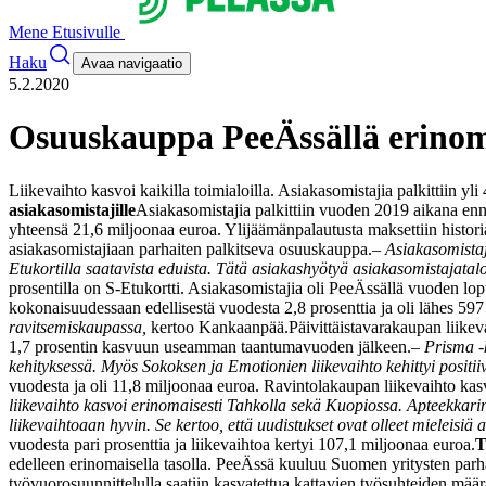
Mene Etusivulle
Haku
Avaa navigaatio
5.2.2020
Osuuskauppa PeeÄssällä erinom
Liikevaihto kasvoi kaikilla toimialoilla. Asiakasomistajia palkittiin 
asiakasomistajille
Asiakasomistajia palkittiin vuoden 2019 aikana enn
yhteensä 21,6 miljoonaa euroa. Ylijäämänpalautusta maksettiin histori
asiakasomistajiaan parhaiten palkitseva osuuskauppa.
–
Asiakasomistaj
Etukortilla saatavista eduista. Tätä asiakashyötyä asiakasomistajatal
prosentilla on S-Etukortti. Asiakasomistajia oli PeeÄssällä vuoden lo
kokonaisuudessaan edellisestä vuodesta 2,8 prosenttia ja oli lähes 59
ravitsemiskaupassa
,
kertoo Kankaanpää.
Päivittäistavarakaupan liikev
1,7 prosentin kasvuun useamman taantumavuoden jälkeen.
–
Prisma -
kehityksessä. Myös Sokoksen ja Emotionien liikevaihto kehittyi positiiv
vuodesta ja oli 11,8 miljoonaa euroa. Ravintolakaupan liikevaihto kasv
liikevaihto kasvoi erinomaisesti Tahkolla sekä Kuopiossa. Apteekkarin
liikevaihtoaan hyvin. Se kertoo, että uudistukset ovat olleet mieleisiä
vuodesta pari prosenttia ja liikevaihtoa kertyi 107,1 miljoonaa euroa.
T
edelleen erinomaisella tasolla. PeeÄssä kuuluu Suomen yritysten parh
työvuorosuunnittelulla saatiin kasvatettua kattavien työsuhteiden mää