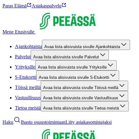
Paras Elämä
Asiakaspalvelu
Mene Etusivulle
Ajankohtaista
Avaa lista alisivuista sivulle Ajankohtaista
Palvelut
Avaa lista alisivuista sivulle Palvelut
Yrityksille
Avaa lista alisivuista sivulle Yrityksille
S-Etukortti
Avaa lista alisivuista sivulle S-Etukortti
Töissä meillä
Avaa lista alisivuista sivulle Töissä meillä
Vastuullisuus
Avaa lista alisivuista sivulle Vastuullisuus
Tietoa meistä
Avaa lista alisivuista sivulle Tietoa meistä
Haku
Ihastu osuustoimintaan
Liity asiakasomistajaksi