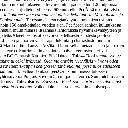
lökunnan koulutukseen ja hyvinvointiin panostettiin 1,8 miljoonaa
aa -kesäharjoittelun yhteensä 900 nuorelle. PeeÄssä teki aktiivista
– Jatkoimme viime vuonna vastuullista kehittämistä. Vastuullisuus ja
too Kankaanpää.
Tehostamalla energiankäyttöämme pienensimme
n noin 150 omakotitaloa vuoden ajan. PeeÄssän sähkön kulutuksesta
nettiin muun muassa lisäämällä lahjoituksia hyväntekeväisyyteen ja
ätettä.
Alueelliset ostot kasvoivat edellisestä vuodesta ja olivat
a.
Lasten ja nuorten vapaa-ajan liikunta- ja harrastustoiminnan
ä Martta -liiton kanssa. Ässäkokki-kursseilla tuetaan lasten ja nuorten
naa euroa. Suurimpia investointeja palveluverkostoon olivat
 uusi ABC Carwash Kuopion Pitkälahteen.
Tulos
–
Tuloksemme syntyy
utta tuloskehityksessä. Olemme erittäin tyytyväisiä viime vuoden
 ravitsemiskaupan kehitykseen tänä vuonna, jossa tulos edelliseen
akuntaan.,
kiteyttää Kankaanpää.
Osuustoiminnassa tuloksen
n yhteisöveroa Pohjois-Savoon 5,5 miljoonaa euroa. Suunnitelmissa on
 lopussa.
Tulevaisuus
– Edessä on PeeÄssän suurin investointivuosi.
ravintola Hophaus.
Vaikka talousnäkymät ovatkin aikaisempaa