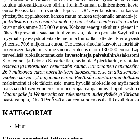
kuuluu tulospalkkauksen piiriin. Henkilökunnan palkitsemiseen käytett
euroa.
Peeässäläisiä oli vuoden lopussa 1784. Henkilöstömäärä kasvoi ed
yhteistyötä oppilaitosten kanssa muun muassa tarjoamalla ammatti- ja 
paikallisuus on osa osuustoimintaa ja on siksikin meille erittäin t
kustannuksiamme 225 000 euroa. Kokonaisenergiankulutus pieneni nelj
lähes 30 prosenttia saadaan tuulivoimasta, joka on peräisin S-ryhmän 
myymällä päiväystuotteita alennetuilla hinnoilla. Jätteiden kierrätysas
yhteensä 70,6 miljoonaa euroa. Tuoteostot alueelta kasvoivat merkittäv
tukemiseen käytettiin viime vuonna yhteensä noin 130 000 euroa. Lapsill
terveellisiä ruokailutottumuksia.
Investointeja palveluihin
Asiakasomis
Suonenjoen ja Petosen S-markettien, ravintola Apteekkarin, ravintol
osaavan ja innostuneen henkilöstön kautta. Erinomainen henkilöstöty
26,7 miljoonaa euron operatiiviseen tulokseemme, se on aikaisempaa 
vuoteen kasvoi 1,2 miljoonaa euroa. PeeÄssän tulostaso mahdollistaa
maksimointi ei ole tärkein asia, mutta hyvällä tuloksella on myös me
maksaa edellisen vuoden suuruinen ylijäämänpalautus. Lopullisesti p
Maaningalle ja Vehmersalmeen rakennetaan uudet yksiköt ja Varkaut
haastavampia, tähtää PeeÄssä alkaneen vuoden osalta liikevaihdon ka
KATEGORIAT
Muut