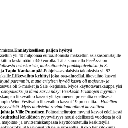
immistoa.
Ennätyksellisen paljon hyötyä
ettiin yli 40 miljoonaa euroa.
Bonusta maksettiin asiakasomistajille
alkittiin keskimäärin 340 eurolla. Tällä summalla PeeÄssä on
lisesta ostoskorista, maksuttomista pankkipalveluista ja S-
aja Tapio Kankaanpää.
Pohjois-savolaisista talouksista yli 82
ksille.
Liikevaihto kehittyi joka osa-alueella
Liikevaihto kasvoi
tystä paremmin, mutta erityisen hyvää kasvu oli majoitus- ja
 kasvua oli S-market ja Sale -ketjuissa. Myös käyttötavarakauppa ylsi
 ostopaikaksi ja tämä kasvu näkyi PeeÄssän Prismojen myynnin
skaupan liikevaihto kasvoi yli kymmenen prosenttia edellisestä
uopio Wine Festivalin liikevaihto kasvoi 19 prosenttia.
–
Hotellien
tyytyväisiä. Myös uudistetut ravintolamaailmat kasvattivat
johtaja Ville Puustinen
.
Polttoainelitrojen myynti kasvoi edellisestä
yösuhteita
Henkilöstön tyytyväisyys nousi edellisestä vuodesta ja oli
 majoitus- ja ravitsemiskaupassa käyttöönotetulla keskitetyllä
enkilöstökulut kasvoivat yli neljä prosenttia. Koko henkilökunta