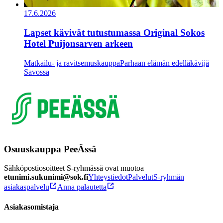
17.6.2026
Lapset kävivät tutustumassa Original Sokos
Hotel Puijonsarven arkeen
Matkailu- ja ravitsemuskauppa
Parhaan elämän edelläkävijä
Savossa
Osuuskauppa PeeÄssä
Sähköpostiosoitteet S-ryhmässä ovat muotoa
etunimi.sukunimi@sok.fi
Yhteystiedot
Palvelut
S-ryhmän
asiakaspalvelu
Anna palautetta
Asiakasomistaja