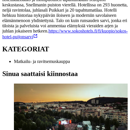
keskustassa, Snellmanin puiston vierellä. Hotellissa on 293 huonetta,
neljä ravintolaa, juhlasali Puikkari ja 20 tapahtumatilaa. Hotelli
hehkuu historiaa nykypäivän iloiseen ja moderniin savolaiseen
elämänmenoon yhdistettynä. Talo on kuin runsauden sarvi, jonka eri
tiloista ja palveluista voi ammentaa elämyksiä vieraiden arjen ja
juhlan jokaiseen hetkeen.
https://www.sokoshotels.fi/fi/kuopio/sokos-
hotel-puijonsarvi
KATEGORIAT
Matkailu- ja ravitsemuskauppa
Sinua saattaisi kiinnostaa