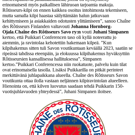
erinomaisesti myös paikallisen lähiruoan tarjoamia makuja.
Rôtisseurs-kilpi on ennen kaikkea osoitus intohimosta tekemiseen,
mutta samalla kilpi haastaa säilyttämään halun jatkuvaan
kehittymiseen ja asiakkaiden odotusten ylittämiseen”, sanoo Chaîne
des Rôtisseurs Finlanden valtavouti
Johanna Hornborg-
Ojala
.
Chaîne des Rôtisseurs Savo ry:n
vouti
Juhani Simpanen
kertoo, että Puikkari Conferencen taso oli kyllä noteerattu jo
aiemmin, ja ravintolaa kehotettiin hakemaan kilpeä. ”Kun
kilpihakemus sitten tuli Savon voutikuntaan keväällä 2023, saatiin se
ripeässä tahdissa eteenpäin, ja elokuussa kilpihakemus hyväksyttiin
Rôtisseursien kansallisessa hallituksessa”, Simpanen
kertoo.
”Puikkari Conferencessa niin ruokatuote, palvelu kuin tilat
ovat erinomaisella tasolla. Lisäksi Puikkarilla on pitkät perinteet
merkittävänä juhlapaikkana alueella. Chaîne des Rôtisseurs Savon
voutikunta ottaa ilolla vastaan neljännen kilpiravintolan alueelleen.
Hienointa on, että kilven luovutus saadaan tehdä Puikkarin 150-
vuotisjuhlavuoden yhteydessä”, Juhani Simpanen iloitsee.