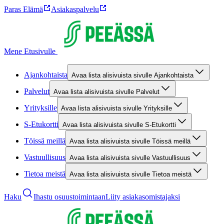
Paras Elämä
Asiakaspalvelu
Mene Etusivulle
Ajankohtaista
Avaa lista alisivuista sivulle Ajankohtaista
Palvelut
Avaa lista alisivuista sivulle Palvelut
Yrityksille
Avaa lista alisivuista sivulle Yrityksille
S-Etukortti
Avaa lista alisivuista sivulle S-Etukortti
Töissä meillä
Avaa lista alisivuista sivulle Töissä meillä
Vastuullisuus
Avaa lista alisivuista sivulle Vastuullisuus
Tietoa meistä
Avaa lista alisivuista sivulle Tietoa meistä
Haku
Ihastu osuustoimintaan
Liity asiakasomistajaksi