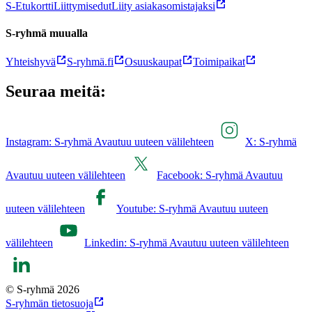
S-Etukortti
Liittymisedut
Liity asiakasomistajaksi
S-ryhmä muualla
Yhteishyvä
S-ryhmä.fi
Osuuskaupat
Toimipaikat
Seuraa meitä:
Instagram: S-ryhmä Avautuu uuteen välilehteen
X: S-ryhmä
Avautuu uuteen välilehteen
Facebook: S-ryhmä Avautuu
uuteen välilehteen
Youtube: S-ryhmä Avautuu uuteen
välilehteen
Linkedin: S-ryhmä Avautuu uuteen välilehteen
© S-ryhmä 2026
S-ryhmän tietosuoja