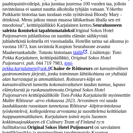
paahtopaistivoileipä, joka juontaa juurensa 100 vuoden taa, jolloin
ravintolassa ei saanut nauttia alkoholia tyhjään vatsaan. Yökerho
Puikkarin historiaa taas tuodaan esiin syötävässä Bloody Mary -
drinkissä. Menu jatkuu muun muassa lähikaritsan lihalla sen eri
muodoissa”, keittiöpäällikkö Karjalainen kertoo.
Seurahuoneen
saleista ikoniseksi tapahtumataloksi
Original Sokos Hotel
Puijonsarven juhlatiloissa on nautittu elämän säihkyvistä
juhlahetkistä kolmella eri vuosisadalla. Hotellin tarina sai alkunsa jo
vuonna 1873, kun ravintola Kuopion Seurahuone avautui
Maaherrankadulle. Tutustu historiaan
täällä
.
Lisätietoja: Toni-
Pekka Karjalainen, keittiöpäällikkö, Original Sokos Hotel
Puijonsarvi.
puh. 0
44 719 7983
,
toni-
pekka.karjalainen@sok.fi
Chaîne de Rôtisseurs
on kansainvälinen
gastronominen järjestö, jonka toiminnan lähtökohtana on yhdistää
alan harrastajat ja ammattilaiset. Rotisseurs-kilpi on
kansainvälisesti tunnettu kokonaisvaltaisen laadun tunnus, lupaus
elämyksestä ja ruokanautinnosta.
Original Sokos Hotel
Puijonsarven keittiöpäällikölle Toni-Pekka Karjalaiselle myönnettiin
Maître Rôtisseur -arvo elokuussa 2023. Arvonimen voi saada
laadukkaasta ruoastaan tunnetussa Rôtisseur -kilpiravintolassa
työskentelevä, kollegoidensa arvostama ja suosittelema keittiöalan
huippuammattilainen. Karjalainen toimii myös Suomen
kokkimaajoukkueen eli Culinary Team of Finland ry:n
hallituksessa.
Original Sokos Hotel Puijonsarvi
on savolainen
hotelliklassikko ja monipuolinen tapahtumatalo Kuopion