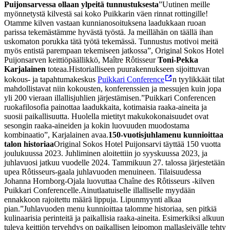
Puijonsarvessa ollaan ylpeitä tunnustuksesta
”Uutinen meille
myönnetystä kilvestä sai koko Puikkarin väen rinnat rottingille!
Otamme kilven vastaan kunnianosoituksena laadukkaan ruoan
parissa tekemästämme hyvästä työstä. Ja meillähän on täällä ihan
uskomaton porukka tätä työtä tekemässä. Tunnustus motivoi meitä
myös entistä parempaan tekemiseen jatkossa”, Original Sokos Hotel
Puijonsarven keittiöpäällikkö, Maître Rôtisseur
Toni-Pekka
Karjalainen
toteaa.
Historialliseen puurakennukseen sijoittuvan
kokous- ja tapahtumakeskus
Puikkari Conference
n tyylikkäät tilat
mahdollistavat niin kokousten, konferenssien ja messujen kuin jopa
yli 200 vieraan illallisjuhlien järjestämisen.
”Puikkari Conferencen
ruokafilosofia painottaa laadukkaita, kotimaisia raaka-aineita ja
suosii paikallisuutta. Huolella mietityt makukokonaisuudet ovat
sesongin raaka-aineiden ja kokin luovuuden muodostama
kombinaatio”, Karjalainen avaa.
150-vuotisjuhlamenu kunnioittaa
talon historiaa
Original Sokos Hotel Puijonsarvi täyttää 150 vuotta
joulukuussa 2023. Juhliminen aloitettiin jo syyskuussa 2023, ja
juhlavuosi jatkuu vuodelle 2024. Tammikuun 27. talossa järjestetään
upea Rôtisseurs-gaala juhlavuoden menuineen. Tilaisuudessa
Johanna Hornborg-Ojala luovuttaa Chaîne des Rôtisseurs -kilven
Puikkari Conferencelle.
Ainutlaatuiselle illalliselle myydään
ennakkoon rajoitettu määrä lippuja. Lipunmyynti alkaa
pian.
”Juhlavuoden menu kunnioittaa talomme historiaa, sen pitkiä
kulinaarisia perinteitä ja paikallisia raaka-aineita. Esimerkiksi alkuun
tuleva keittiön tervehdys on paikallisen leipomon mallasleivälle tehty