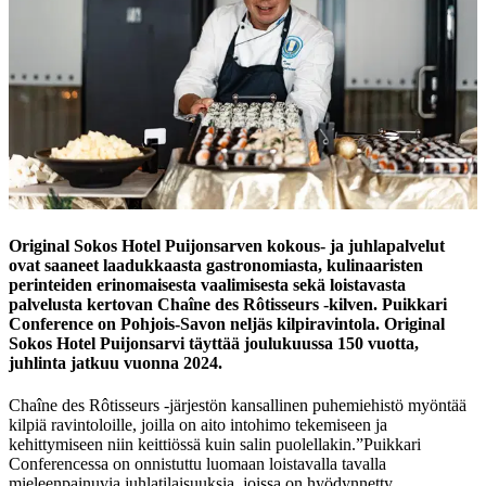
Original Sokos Hotel Puijonsarven kokous- ja juhlapalvelut
ovat saaneet laadukkaasta gastronomiasta, kulinaaristen
perinteiden erinomaisesta vaalimisesta sekä loistavasta
palvelusta kertovan Chaîne des Rôtisseurs -kilven. Puikkari
Conference on Pohjois-Savon neljäs kilpiravintola. Original
Sokos Hotel Puijonsarvi täyttää joulukuussa 150 vuotta,
juhlinta jatkuu vuonna 2024.
Chaîne des Rôtisseurs -järjestön kansallinen puhemiehistö myöntää
kilpiä ravintoloille, joilla on aito intohimo tekemiseen ja
kehittymiseen niin keittiössä kuin salin puolellakin.
”Puikkari
Conferencessa on onnistuttu luomaan loistavalla tavalla
mieleenpainuvia juhlatilaisuuksia, joissa on hyödynnetty