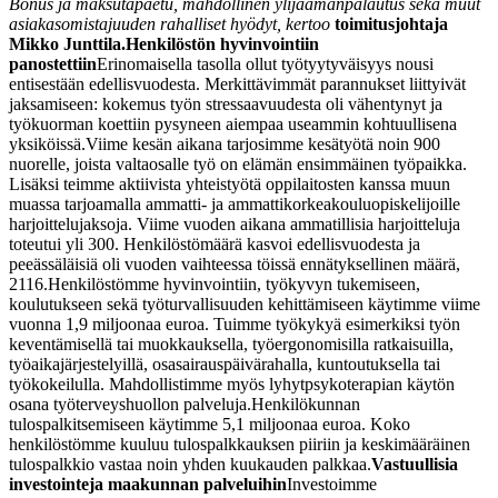
Bonus ja maksutapaetu, mahdollinen ylijäämänpalautus sekä muut
asiakasomistajuuden rahalliset hyödyt, kertoo
toimitusjohtaja
Mikko Junttila.
Henkilöstön hyvinvointiin
panostettiin
Erinomaisella tasolla ollut työtyytyväisyys nousi
entisestään edellisvuodesta. Merkittävimmät parannukset liittyivät
jaksamiseen: kokemus työn stressaavuudesta oli vähentynyt ja
työkuorman koettiin pysyneen aiempaa useammin kohtuullisena
yksiköissä.
Viime kesän aikana tarjosimme kesätyötä noin 900
nuorelle, joista valtaosalle työ on elämän ensimmäinen työpaikka.
Lisäksi teimme aktiivista yhteistyötä oppilaitosten kanssa muun
muassa tarjoamalla ammatti- ja ammattikorkeakouluopiskelijoille
harjoittelujaksoja. Viime vuoden aikana ammatillisia harjoitteluja
toteutui yli 300. Henkilöstömäärä kasvoi edellisvuodesta ja
peeässäläisiä oli vuoden vaihteessa töissä ennätyksellinen määrä,
2116.
Henkilöstömme hyvinvointiin, työkyvyn tukemiseen,
koulutukseen sekä työturvallisuuden kehittämiseen käytimme viime
vuonna 1,9 miljoonaa euroa. Tuimme työkykyä esimerkiksi työn
keventämisellä tai muokkauksella, työergonomisilla ratkaisuilla,
työaikajärjestelyillä, osasairauspäivärahalla, kuntoutuksella tai
työkokeilulla. Mahdollistimme myös lyhytpsykoterapian käytön
osana työterveyshuollon palveluja.
Henkilökunnan
tulospalkitsemiseen käytimme 5,1 miljoonaa euroa. Koko
henkilöstömme kuuluu tulospalkkauksen piiriin ja keskimääräinen
tulospalkkio vastaa noin yhden kuukauden palkkaa.
Vastuullisia
investointeja maakunnan palveluihin
Investoimme