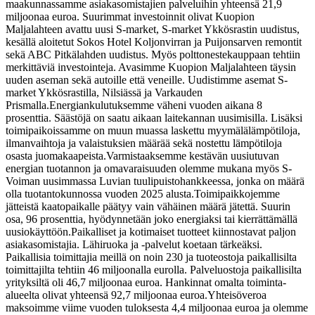
maakunnassamme asiakasomistajien palveluihin yhteensä 21,9
miljoonaa euroa. Suurimmat investoinnit olivat Kuopion
Maljalahteen avattu uusi S-market, S-market Ykkösrastin uudistus,
kesällä aloitetut Sokos Hotel Koljonvirran ja Puijonsarven remontit
sekä ABC Pitkälahden uudistus. Myös polttonestekauppaan tehtiin
merkittäviä investointeja. Avasimme Kuopion Maljalahteen täysin
uuden aseman sekä autoille että veneille. Uudistimme asemat S-
market Ykkösrastilla, Nilsiässä ja Varkauden
Prismalla.
Energiankulutuksemme väheni vuoden aikana 8
prosenttia. Säästöjä on saatu aikaan laitekannan uusimisilla. Lisäksi
toimipaikoissamme on muun muassa laskettu myymälälämpötiloja,
ilmanvaihtoja ja valaistuksien määrää sekä nostettu lämpötiloja
osasta juomakaapeista.
Varmistaaksemme kestävän uusiutuvan
energian tuotannon ja omavaraisuuden olemme mukana myös S-
Voiman uusimmassa Luvian tuulipuistohankkeessa, jonka on määrä
olla tuotantokunnossa vuoden 2025 alusta.
Toimipaikkojemme
jätteistä kaatopaikalle päätyy vain vähäinen määrä jätettä. Suurin
osa, 96 prosenttia, hyödynnetään joko energiaksi tai kierrättämällä
uusiokäyttöön.
Paikalliset ja kotimaiset tuotteet kiinnostavat paljon
asiakasomistajia. Lähiruoka ja -palvelut koetaan tärkeäksi.
Paikallisia toimittajia meillä on noin 230 ja tuoteostoja paikallisilta
toimittajilta tehtiin 46 miljoonalla eurolla. Palveluostoja paikallisilta
yrityksiltä oli 46,7 miljoonaa euroa. Hankinnat omalta toiminta-
alueelta olivat yhteensä 92,7 miljoonaa euroa.
Yhteisöveroa
maksoimme viime vuoden tuloksesta 4,4 miljoonaa euroa ja olemme