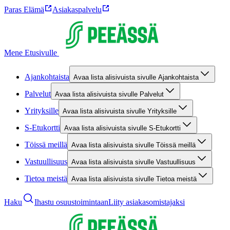
Paras Elämä
Asiakaspalvelu
Mene Etusivulle
Ajankohtaista
Avaa lista alisivuista sivulle Ajankohtaista
Palvelut
Avaa lista alisivuista sivulle Palvelut
Yrityksille
Avaa lista alisivuista sivulle Yrityksille
S-Etukortti
Avaa lista alisivuista sivulle S-Etukortti
Töissä meillä
Avaa lista alisivuista sivulle Töissä meillä
Vastuullisuus
Avaa lista alisivuista sivulle Vastuullisuus
Tietoa meistä
Avaa lista alisivuista sivulle Tietoa meistä
Haku
Ihastu osuustoimintaan
Liity asiakasomistajaksi