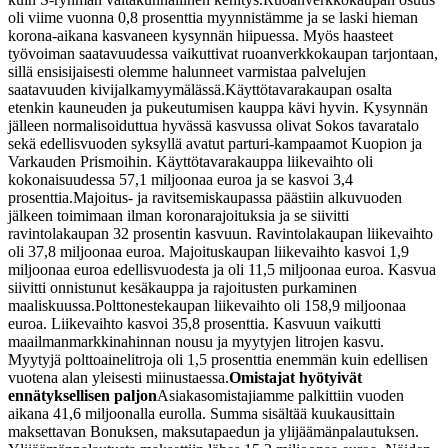
oli viime vuonna 0,8 prosenttia myynnistämme ja se laski hieman
korona-aikana kasvaneen kysynnän hiipuessa. Myös haasteet
työvoiman saatavuudessa vaikuttivat ruoanverkkokaupan tarjontaan,
sillä ensisijaisesti olemme halunneet varmistaa palvelujen
saatavuuden kivijalkamyymälässä.
Käyttötavarakaupan osalta
etenkin kauneuden ja pukeutumisen kauppa kävi hyvin. Kysynnän
jälleen normalisoiduttua hyvässä kasvussa olivat Sokos tavaratalo
sekä edellisvuoden syksyllä avatut parturi-kampaamot Kuopion ja
Varkauden Prismoihin. Käyttötavarakauppa liikevaihto oli
kokonaisuudessa 57,1 miljoonaa euroa ja se kasvoi 3,4
prosenttia.
Majoitus- ja ravitsemiskaupassa päästiin alkuvuoden
jälkeen toimimaan ilman koronarajoituksia ja se siivitti
ravintolakaupan 32 prosentin kasvuun. Ravintolakaupan liikevaihto
oli 37,8 miljoonaa euroa. Majoituskaupan liikevaihto kasvoi 1,9
miljoonaa euroa edellisvuodesta ja oli 11,5 miljoonaa euroa. Kasvua
siivitti onnistunut kesäkauppa ja rajoitusten purkaminen
maaliskuussa.
Polttonestekaupan liikevaihto oli 158,9 miljoonaa
euroa. Liikevaihto kasvoi 35,8 prosenttia. Kasvuun vaikutti
maailmanmarkkinahinnan nousu ja myytyjen litrojen kasvu.
Myytyjä polttoainelitroja oli 1,5 prosenttia enemmän kuin edellisen
vuotena alan yleisesti miinustaessa.
Omistajat hyötyivät
ennätyksellisen paljon
Asiakasomistajiamme palkittiin vuoden
aikana 41,6 miljoonalla eurolla. Summa sisältää kuukausittain
maksettavan Bonuksen, maksutapaedun ja ylijäämänpalautuksen.