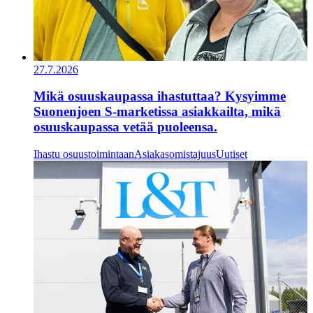
27.7.2026
Mikä osuuskaupassa ihastuttaa? Kysyimme
Suonenjoen S-marketissa asiakkailta, mikä
osuuskaupassa vetää puoleensa.
Ihastu osuustoimintaan
Asiakasomistajuus
Uutiset