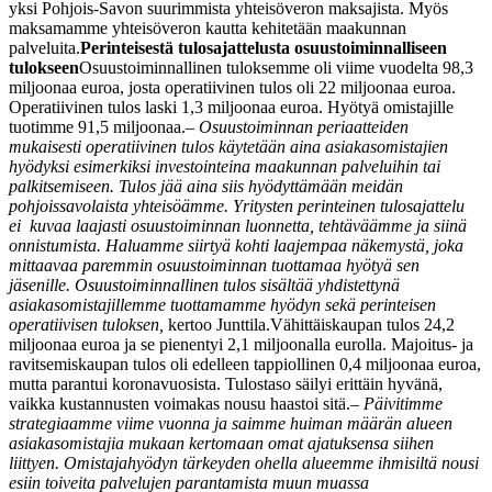
yksi Pohjois-Savon suurimmista yhteisöveron maksajista. Myös
maksamamme yhteisöveron kautta kehitetään maakunnan
palveluita.
Perinteisestä tulosajattelusta osuustoiminnalliseen
tulokseen
Osuustoiminnallinen tuloksemme oli viime vuodelta 98,3
miljoonaa euroa, josta operatiivinen tulos oli 22 miljoonaa euroa.
Operatiivinen tulos laski 1,3 miljoonaa euroa. Hyötyä omistajille
tuotimme 91,5 miljoonaa.
–
Osuustoiminnan periaatteiden
mukaisesti operatiivinen tulos käytetään aina asiakasomistajien
hyödyksi esimerkiksi investointeina maakunnan palveluihin tai
palkitsemiseen. Tulos jää aina siis hyödyttämään meidän
pohjoissavolaista yhteisöämme. Yritysten perinteinen tulosajattelu
ei kuvaa laajasti osuustoiminnan luonnetta, tehtäväämme ja siinä
onnistumista. Haluamme siirtyä kohti laajempaa näkemystä, joka
mittaavaa paremmin osuustoiminnan tuottamaa hyötyä sen
jäsenille. Osuustoiminnallinen tulos sisältää yhdistettynä
asiakasomistajillemme tuottamamme hyödyn sekä perinteisen
operatiivisen tuloksen,
kertoo Junttila.
Vähittäiskaupan tulos 24,2
miljoonaa euroa ja se pienentyi 2,1 miljoonalla eurolla. Majoitus- ja
ravitsemiskaupan tulos oli edelleen tappiollinen 0,4 miljoonaa euroa,
mutta parantui koronavuosista. Tulostaso säilyi erittäin hyvänä,
vaikka kustannusten voimakas nousu haastoi sitä.
– Päivitimme
strategiaamme viime vuonna ja saimme huiman määrän alueen
asiakasomistajia mukaan kertomaan omat ajatuksensa siihen
liittyen. Omistajahyödyn tärkeyden ohella alueemme ihmisiltä nousi
esiin toiveita palvelujen parantamista muun muassa