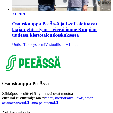
3.6.2026
Osuuskauppa PeeÄssä ja L&T aloittavat
laajan yhteistyön – vierailimme Kuopion
uudessa kiertotalouskeskuksessa
Uutiset
Tekosysteemi
Vastuullisuus
+1 muu
Osuuskauppa PeeÄssä
Sähköpostiosoitteet S-ryhmässä ovat muotoa
etunimi.sukunimi@sok.fi
Yhteystiedot
Palvelut
S-ryhmän
asiakaspalvelu
Anna palautetta
Asiakasomistaja