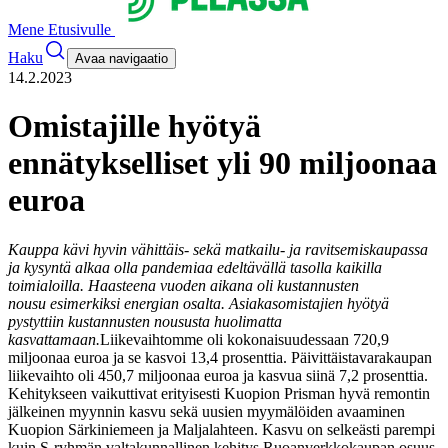
Mene Etusivulle
Haku
Avaa navigaatio
14.2.2023
Omistajille hyötyä
ennätykselliset yli 90 miljoonaa
euroa
Kauppa kävi hyvin vähittäis- sekä matkailu- ja ravitsemiskaupassa
ja kysyntä alkaa olla pandemiaa edeltävällä tasolla kaikilla
toimialoilla. Haasteena vuoden aikana oli kustannusten
nousu esimerkiksi energian osalta. Asiakasomistajien hyötyä
pystyttiin kustannusten noususta huolimatta
kasvattamaan.
Liikevaihtomme oli kokonaisuudessaan 720,9
miljoonaa euroa ja se kasvoi 13,4 prosenttia. Päivittäistavarakaupan
liikevaihto oli 450,7 miljoonaa euroa ja kasvua siinä 7,2 prosenttia.
Kehitykseen vaikuttivat erityisesti Kuopion Prisman hyvä remontin
jälkeinen myynnin kasvu sekä uusien myymälöiden avaaminen
Kuopion Särkiniemeen ja Maljalahteen. Kasvu on selkeästi parempi
kuin S-ryhmän valtakunnallinen kehitys.
Ruoanverkkokaupan osuus