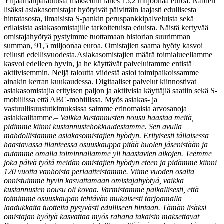
Ylijäämänpalautusta maksettiin lähes 15,2 miljoonaa euroa. Näiden
lisäksi asiakasomistajat hyötyivät päivittäin laajasti edullisesta
hintatasosta, ilmaisista S-pankin peruspankkipalveluista sekä
erilaisista asiakasomistajille tarkoitetuista eduista. Näistä kertyvää
omistajahyötyä pystyimme tuottamaan historian suurimman
summan, 91,5 miljoonaa euroa. Omistajien saama hyöty kasvoi
reilusti edellisvuodesta.
Asiakasomistajien määrä toimialueellamme
kasvoi edelleen hyvin, ja he käyttävät palveluitamme entistä
aktiivisemmin. Neljä taloutta viidestä asioi toimipaikoissamme
ainakin kerran kuukaudessa. Digitaaliset palvelut kiinnostivat
asiakasomistajia erityisen paljon ja aktiivisia käyttäjiä saatiin sekä S-
mobiilissa että ABC-mobiilissa. Myös asiakas- ja
vastuullisuustutkimuksissa saimme erinomaisia arvosanoja
asiakkailtamme.
–
Vaikka kustannusten nousu haastaa meitä,
pidimme kiinni kustannustehokkuudestamme. Sen avulla
mahdollistamme asiakasomistajien hyödyn. Erityisesti tällaisessa
haastavassa tilanteessa osuuskauppa pitää huolen jäsenistään ja
autamme omalla toiminnallamme yli haastavien aikojen. Teemme
joka päivä työtä meidän omistajien hyödyn eteen ja pidämme kiinni
120 vuotta vanhoista periaatteistamme. Viime vuoden osalta
onnistuimme hyvin kasvattamaan omistajahyötyä, vaikka
kustannusten nousu oli kovaa. Varmistamme paikallisesti, että
toimimme osuuskaupan tehtävän mukaisesti tarjoamalla
laadukkaita tuotteita pysyvästi edulliseen hintaan. Tämän lisäksi
omistajan hyötyä kasvattaa myös rahana takaisin maksettavat