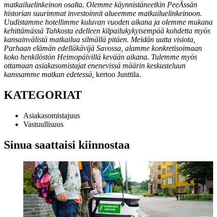
matkailuelinkeinon osalta. Olemme käynnistäneetkin PeeÄssän
historian suurimmat investoinnit alueemme matkailuelinkeinoon.
Uudistamme hotellimme kuluvan vuoden aikana ja olemme mukana
kehittämässä Tahkosta edelleen kilpailukykyisempää kohdetta myös
kansainvälistä matkailua silmällä pitäen. Meidän uutta visiota,
Parhaan elämän edelläkävijä Savossa, alamme konkretisoimaan
koko henkilöstön Heimopäivillä kevään aikana. Tulemme myös
ottamaan asiakasomistajat enenevissä määrin keskusteluun
kanssamme matkan edetessä,
kertoo Junttila.
KATEGORIAT
Asiakasomistajuus
Vastuullisuus
Sinua saattaisi kiinnostaa