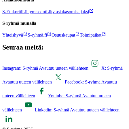
S-Etukortti
Liittymisedut
Liity asiakasomistajaksi
S-ryhmä muualla
Yhteishyvä
S-ryhmä.fi
Osuuskaupat
Toimipaikat
Seuraa meitä:
Instagram: S-ryhmä Avautuu uuteen välilehteen
X: S-ryhmä
Avautuu uuteen välilehteen
Facebook: S-ryhmä Avautuu
uuteen välilehteen
Youtube: S-ryhmä Avautuu uuteen
välilehteen
Linkedin: S-ryhmä Avautuu uuteen välilehteen