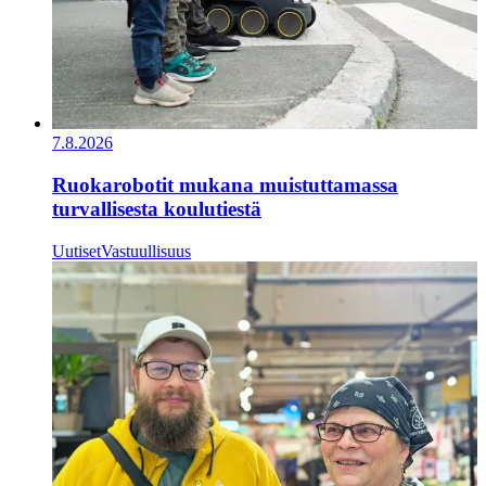
7.8.2026
Ruokarobotit mukana muistuttamassa
turvallisesta koulutiestä
Uutiset
Vastuullisuus