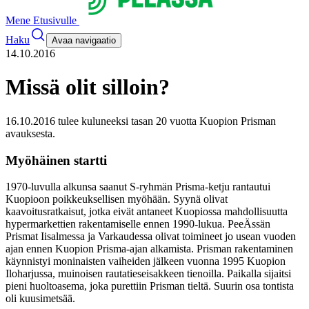
Mene Etusivulle
Haku
Avaa navigaatio
14.10.2016
Missä olit silloin?
16.10.2016 tulee kuluneeksi tasan 20 vuotta Kuopion Prisman
avauksesta.
Myöhäinen startti
1970-luvulla alkunsa saanut S-ryhmän Prisma-ketju rantautui
Kuopioon poikkeuksellisen myöhään. Syynä olivat
kaavoitusratkaisut, jotka eivät antaneet Kuopiossa mahdollisuutta
hypermarkettien rakentamiselle ennen 1990-lukua. PeeÄssän
Prismat Iisalmessa ja Varkaudessa olivat toimineet jo usean vuoden
ajan ennen Kuopion Prisma-ajan alkamista.
Prisman rakentaminen
käynnistyi moninaisten vaiheiden jälkeen vuonna 1995 Kuopion
Iloharjussa, muinoisen rautatieseisakkeen tienoilla. Paikalla sijaitsi
pieni huoltoasema, joka purettiin Prisman tieltä. Suurin osa tontista
oli kuusimetsää.