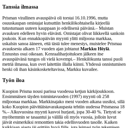
Tanssia ilmassa
Prisman virallinen avauspäivä oli torstai 16.10.1996, mutta
osuuskaupan omistajat kutsuttiin henkilökohtaisella kirjeellä
tutustumaan uuteen kauppaan jo edellisenä päivänä.
– Muistan
avauksen edelleen hyvin elävästi. Omistajat olivat liikkeellä sankoin
joukoin. Kun ennakkopäivän myynti ylitti miljoona markkaa,
uskalsin sanoa ääneen, että tästä tulee menestys, muistelee Prismaa
avauksesta alkaen 17 vuoden ajan johtanut
Markku Höylä
.
Ennustus osui oikeaan. Kenraaliharjoituksen jälkeen itse
avauspäivänä tungos oli vielä kovempi.
– Henkilökunta tanssi puoli
metriä ilmassa, kun ovet laitettiin illalla kiinni. Yhdessä onnistumisen
henki oli ihan käsinkosketeltavissa, Markku kuvailee.
Työn iloa
Kuopion Prisma nousi parissa vuodessa ketjun kärkijoukkoon.
Ensimmäisen täyden toimintavuoden (1997) myynti oli 258
miljoonaa markkaa. Markkinajako meni vuoden aikana uusiksi, sillä
koko Kuopion päivittäistavarakaupasta tehtiin uudessa Prismassa 18
%.
– Alkuvuosina myynti kasvoi hurjasti, jopa 30-40 %. Tietysti se
myöhemmin se tasaantui ja välillä oli myös vuosia, jolloin luvut
jäivät esimerkiksi remonttien takia edellisvuoden tasolle. Kaiken
kaikkiaan ajasta jäi erittäin hyvä fiilis, jota leimasi työn tekemisen