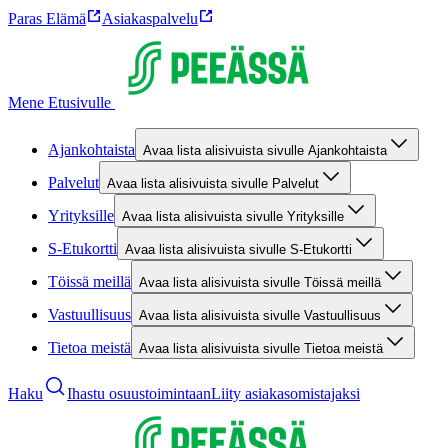
Paras Elämä
Asiakaspalvelu
Mene Etusivulle
Ajankohtaista
Avaa lista alisivuista sivulle Ajankohtaista
Palvelut
Avaa lista alisivuista sivulle Palvelut
Yrityksille
Avaa lista alisivuista sivulle Yrityksille
S-Etukortti
Avaa lista alisivuista sivulle S-Etukortti
Töissä meillä
Avaa lista alisivuista sivulle Töissä meillä
Vastuullisuus
Avaa lista alisivuista sivulle Vastuullisuus
Tietoa meistä
Avaa lista alisivuista sivulle Tietoa meistä
Haku
Ihastu osuustoimintaan
Liity asiakasomistajaksi