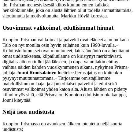
ilo. Prisman menestyksestä kiitos kuuluu ennen kaikkea
henkilökunnalle, joka on alusta lähtien ollut todella ammattitaitoista,
sitoutunutta ja motivoitunutta, Markku Höylä korostaa.
Osuvimmat valikoimat, edullisimmat hinnat
Kuopion Prisman valikoimat ja palvelut ovat eläneet ajan mukana.
Talo on nyt monilta osin hyvin erilainen kuin 1990-luvulla.
–
Kulutustottumukset ovat muuttuneet, lainsäändäntö on aiheuttanut
omat uudistuksensa, kilpailutilanne on kiristynyt merkittävästi,
digitalisaatio on tullut jäädäkseen, ja onpa valuuttakin ehtinyt
vaihtua näiden kahden vuosikymmenen aikana, nykyinen Prisma-
johtaja
Jouni Ruotsalainen
luettelee.
Perusajatus on kuitenkin
pysynyt muuttumattomana.
– Tarjoamme omistajillemme
mahdollisimman laajat ja ajankohtaiset palvelut ja edut sekä
osuvimmat valikoimat yhden katon alta. Alusta lähtien on pidetty
kiinni myös siitä, että Prisma on Kuopion edullisin ruokakauppa,
Jouni kiteyttää.
Neljä isoa uudistusta
Kuopion Prismassa on avauksen jälkeen toteutettu neljä suurta
uudistusta: