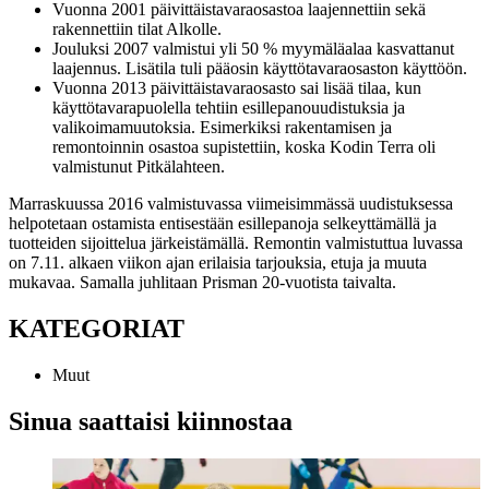
Vuonna 2001 päivittäistavaraosastoa laajennettiin sekä
rakennettiin tilat Alkolle.
Jouluksi 2007 valmistui yli 50 % myymäläalaa kasvattanut
laajennus. Lisätila tuli pääosin käyttötavaraosaston käyttöön.
Vuonna 2013 päivittäistavaraosasto sai lisää tilaa, kun
käyttötavarapuolella tehtiin esillepanouudistuksia ja
valikoimamuutoksia. Esimerkiksi rakentamisen ja
remontoinnin osastoa supistettiin, koska Kodin Terra oli
valmistunut Pitkälahteen.
Marraskuussa 2016 valmistuvassa viimeisimmässä uudistuksessa
helpotetaan ostamista entisestään esillepanoja selkeyttämällä ja
tuotteiden sijoittelua järkeistämällä. Remontin valmistuttua luvassa
on 7.11. alkaen viikon ajan erilaisia tarjouksia, etuja ja muuta
mukavaa. Samalla juhlitaan Prisman 20-vuotista taivalta.
KATEGORIAT
Muut
Sinua saattaisi kiinnostaa