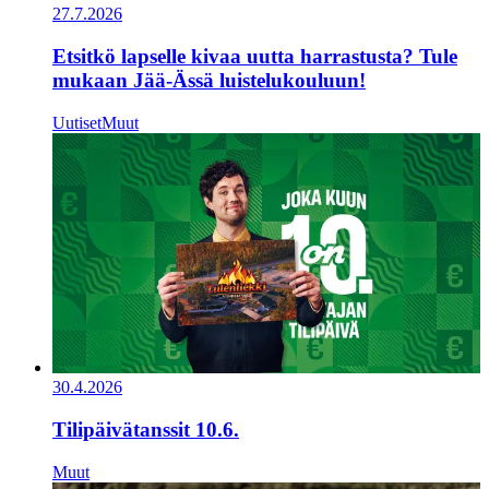
27.7.2026
Etsitkö lapselle kivaa uutta harrastusta? Tule
mukaan Jää-Ässä luistelukouluun!
Uutiset
Muut
30.4.2026
Tilipäivätanssit 10.6.
Muut