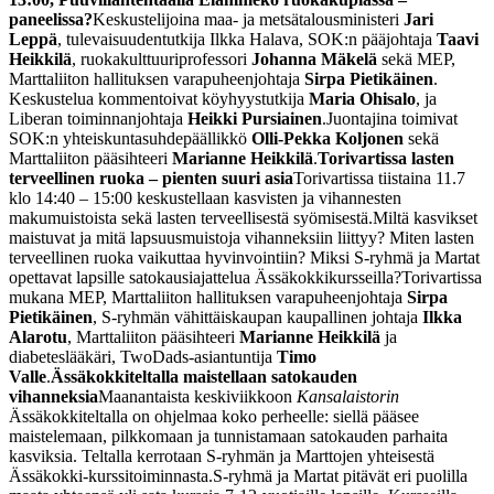
paneelissa?
Keskustelijoina maa- ja metsätalousministeri
Jari
Leppä
, tulevaisuudentutkija Ilkka Halava, SOK:n pääjohtaja
Taavi
Heikkilä
, ruokakulttuuriprofessori
Johanna Mäkelä
sekä MEP,
Marttaliiton hallituksen varapuheenjohtaja
Sirpa Pietikäinen
.
Keskustelua kommentoivat köyhyystutkija
Maria Ohisalo
, ja
Liberan toiminnanjohtaja
Heikki Pursiainen
.
Juontajina toimivat
SOK:n yhteiskuntasuhdepäällikkö
Olli-Pekka Koljonen
sekä
Marttaliiton pääsihteeri
Marianne Heikkilä
.
Torivartissa lasten
terveellinen ruoka – pienten suuri asia
Torivartissa tiistaina 11.7
klo 14:40 – 15:00 keskustellaan kasvisten ja vihannesten
makumuistoista sekä lasten terveellisestä syömisestä.
Miltä kasvikset
maistuvat ja mitä lapsuusmuistoja vihanneksiin liittyy? Miten lasten
terveellinen ruoka vaikuttaa hyvinvointiin? Miksi S-ryhmä ja Martat
opettavat lapsille satokausiajattelua Ässäkokkikursseilla?
Torivartissa
mukana MEP, Marttaliiton hallituksen varapuheenjohtaja
Sirpa
Pietikäinen
, S-ryhmän vähittäiskaupan kaupallinen johtaja
Ilkka
Alarotu
, Marttaliiton pääsihteeri
Marianne Heikkilä
ja
diabeteslääkäri, TwoDads-asiantuntija
Timo
Valle
.
Ässäkokkiteltalla maistellaan satokauden
vihanneksia
Maanantaista keskiviikkoon
Kansalaistorin
Ässäkokkiteltalla on ohjelmaa koko perheelle: siellä pääsee
maistelemaan, pilkkomaan ja tunnistamaan satokauden parhaita
kasviksia. Teltalla kerrotaan S-ryhmän ja Marttojen yhteisestä
Ässäkokki-kurssitoiminnasta.
S-ryhmä ja Martat pitävät eri puolilla