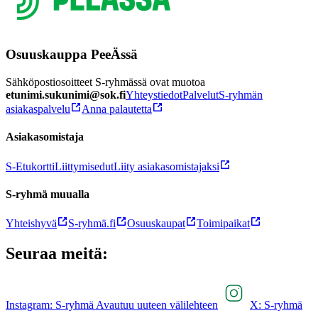
Osuuskauppa PeeÄssä
Sähköpostiosoitteet S-ryhmässä ovat muotoa
etunimi.sukunimi@sok.fi
Yhteystiedot
Palvelut
S-ryhmän
asiakaspalvelu
Anna palautetta
Asiakasomistaja
S-Etukortti
Liittymisedut
Liity asiakasomistajaksi
S-ryhmä muualla
Yhteishyvä
S-ryhmä.fi
Osuuskaupat
Toimipaikat
Seuraa meitä:
Instagram: S-ryhmä Avautuu uuteen välilehteen
X: S-ryhmä