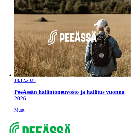
18.12.2025
PeeÄssän hallintoneuvosto ja hallitus vuonna
2026
Muut