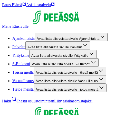
Paras Elämä
Asiakaspalvelu
Mene Etusivulle
Ajankohtaista
Avaa lista alisivuista sivulle Ajankohtaista
Palvelut
Avaa lista alisivuista sivulle Palvelut
Yrityksille
Avaa lista alisivuista sivulle Yrityksille
S-Etukortti
Avaa lista alisivuista sivulle S-Etukortti
Töissä meillä
Avaa lista alisivuista sivulle Töissä meillä
Vastuullisuus
Avaa lista alisivuista sivulle Vastuullisuus
Tietoa meistä
Avaa lista alisivuista sivulle Tietoa meistä
Haku
Ihastu osuustoimintaan
Liity asiakasomistajaksi