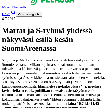
Mene Etusivulle
Haku
Avaa navigaatio
4.7.2017
Martat ja S-ryhmä yhdessä
näkyvästi esillä kesän
SuomiAreenassa
S-ryhmä ja Marttaliitto ovat tänä kesänä yhdessä näkyvästi esillä
SuomiAreenassa. Viikon ohjelmassa ovat suomalaisen ruuan
tulevaisuutta käsittelevä paneelikeskustelu, torivartissa puhutaan
kasvisten ja vihannesten makumuistoista sekä lasten terveellisestä
syömisestä ja Ässäkokkiteltalla maistellaan satokauden vihanneksia.
Yhteistyö SuomiAreenassa on osa S-ryhmän ja Marttaliiton
kumppanuussopimusta.
Elämmekö ruokakuplassa? –paneelissa
keskustellaan ruokapolitiikan tulevaisuudesta
Syömmekö
itsemme ja maailman sairaaksi? Teemmekö herkullisia, eettisiä ja
kohtuullisia valintoja kestävästi? Miten voisimme puhkaista turhat
ruokakuplat? Näistä keskustellaan
maanantaina 10.7 klo 11.45 –
13:00, Puuvillantehtaalla Elämmekö ruokakuplassa –