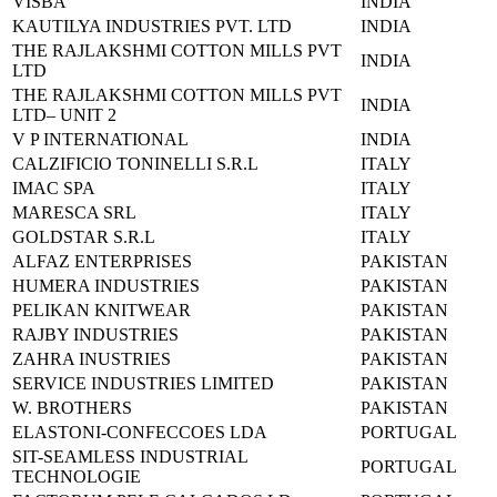
VISBA
INDIA
KAUTILYA INDUSTRIES PVT. LTD
INDIA
THE RAJLAKSHMI COTTON MILLS PVT
INDIA
LTD
THE RAJLAKSHMI COTTON MILLS PVT
INDIA
LTD
– UNIT 2
V P INTERNATIONAL
INDIA
CALZIFICIO TONINELLI S.R.L
ITALY
IMAC SPA
ITALY
MARESCA SRL
ITALY
GOLDSTAR S.R.L
ITALY
ALFAZ ENTERPRISES
PAKISTAN
HUMERA INDUSTRIES
PAKISTAN
PELIKAN KNITWEAR
PAKISTAN
RAJBY INDUSTRIES
PAKISTAN
ZAHRA INUSTRIES
PAKISTAN
SERVICE INDUSTRIES LIMITED
PAKISTAN
W. BROTHERS
PAKISTAN
ELASTONI-CONFECCOES LDA
PORTUGAL
SIT-SEAMLESS INDUSTRIAL
PORTUGAL
TECHNOLOGIE