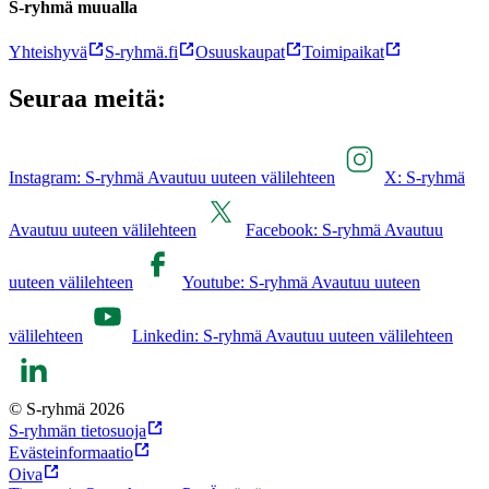
S-ryhmä muualla
Yhteishyvä
S-ryhmä.fi
Osuuskaupat
Toimipaikat
Seuraa meitä:
Instagram: S-ryhmä Avautuu uuteen välilehteen
X: S-ryhmä
Avautuu uuteen välilehteen
Facebook: S-ryhmä Avautuu
uuteen välilehteen
Youtube: S-ryhmä Avautuu uuteen
välilehteen
Linkedin: S-ryhmä Avautuu uuteen välilehteen
© S-ryhmä 2026
S-ryhmän tietosuoja
Evästeinformaatio
Oiva