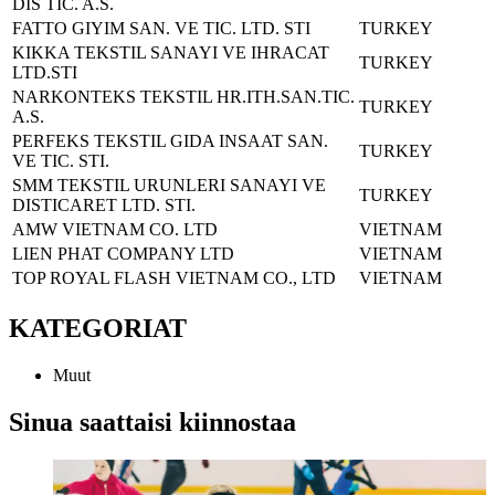
DIS TIC. A.S.
FATTO GIYIM SAN. VE TIC. LTD. STI
TURKEY
KIKKA TEKSTIL SANAYI VE IHRACAT
TURKEY
LTD.STI
NARKONTEKS TEKSTIL HR.ITH.SAN.TIC.
TURKEY
A.S.
PERFEKS TEKSTIL GIDA INSAAT SAN.
TURKEY
VE TIC. STI.
SMM TEKSTIL URUNLERI SANAYI VE
TURKEY
DIS
TICARET LTD. STI.
AMW VIETNAM CO. LTD
VIETNAM
LIEN PHAT COMPANY LTD
VIETNAM
TOP ROYAL FLASH VIETNAM CO., LTD
VIETNAM
KATEGORIAT
Muut
Sinua saattaisi kiinnostaa