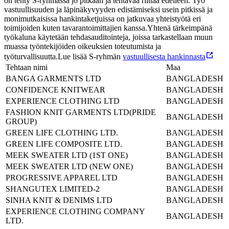
on tehty S-ryhmässä jo pitkään ja tehtävää riittää edelleen. Työ
vastuullisuuden ja läpinäkyvyyden edistämiseksi usein pitkissä ja
monimutkaisissa hankintaketjuissa on jatkuvaa yhteistyötä eri
toimijoiden kuten tavarantoimittajien kanssa.
Yhtenä tärkeimpänä
työkaluna käytetään tehdasauditointeja, joissa tarkastellaan muun
muassa työntekijöiden oikeuksien toteutumista ja
työturvallisuutta.
Lue lisää S-ryhmän
vastuullisesta hankinnasta
Tehtaan nimi
Maa
BANGA GARMENTS LTD
BANGLADESH
CONFIDENCE KNITWEAR
BANGLADESH
EXPERIENCE CLOTHING LTD
BANGLADESH
FASHION KNIT GARMENTS LTD(PRIDE
BANGLADESH
GROUP)
GREEN LIFE CLOTHING LTD.
BANGLADESH
GREEN LIFE COMPOSITE LTD.
BANGLADESH
MEEK SWEATER LTD (1ST ONE)
BANGLADESH
MEEK SWEATER LTD (NEW ONE)
BANGLADESH
PROGRESSIVE APPAREL LTD
BANGLADESH
SHANGUTEX LIMITED-2
BANGLADESH
SINHA KNIT & DENIMS LTD
BANGLADESH
EXPERIENCE CLOTHING COMPANY
BANGLADESH
LTD.