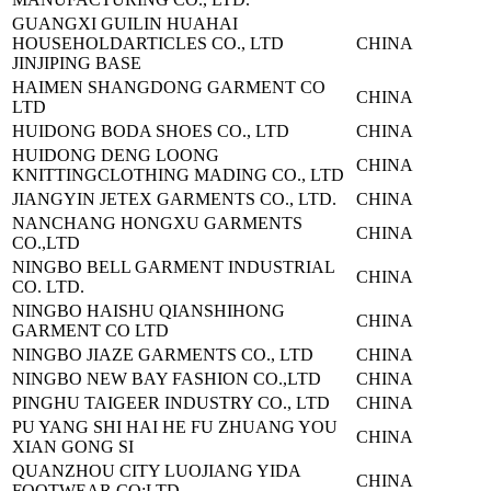
GUANGXI GUILIN HUAHAI
HOUSEHOLD
ARTICLES CO., LTD
CHINA
JINJIPING BASE
HAIMEN SHANGDONG GARMENT CO
CHINA
LTD
HUIDONG BODA SHOES CO., LTD
CHINA
HUIDONG DENG LOONG
CHINA
KNITTING
CLOTHING MADING CO., LTD
JIANGYIN JETEX GARMENTS CO., LTD.
CHINA
NANCHANG HONGXU GARMENTS
CHINA
CO.,LTD
NINGBO BELL GARMENT INDUSTRIAL
CHINA
CO. LTD.
NINGBO HAISHU QIANSHIHONG
CHINA
GARMENT CO LTD
NINGBO JIAZE GARMENTS CO., LTD
CHINA
NINGBO NEW BAY FASHION CO.,LTD
CHINA
PINGHU TAIGEER INDUSTRY CO., LTD
CHINA
PU YANG SHI HAI HE FU ZHUANG YOU
CHINA
XIAN GONG SI
QUANZHOU CITY LUOJIANG YIDA
CHINA
FOOTWEAR CO;LTD