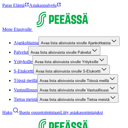
Paras Elämä
Asiakaspalvelu
Mene Etusivulle
Ajankohtaista
Avaa lista alisivuista sivulle Ajankohtaista
Palvelut
Avaa lista alisivuista sivulle Palvelut
Yrityksille
Avaa lista alisivuista sivulle Yrityksille
S-Etukortti
Avaa lista alisivuista sivulle S-Etukortti
Töissä meillä
Avaa lista alisivuista sivulle Töissä meillä
Vastuullisuus
Avaa lista alisivuista sivulle Vastuullisuus
Tietoa meistä
Avaa lista alisivuista sivulle Tietoa meistä
Haku
Ihastu osuustoimintaan
Liity asiakasomistajaksi