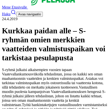
Mene Etusivulle
Haku
Avaa navigaatio
24.4.2019
Kurkkaa paidan alle – S-
ryhmän omien merkkien
vaatteiden valmistuspaikan voi
tarkistaa pesulapusta
S-ryhmä julkaisi aikaisempien vuosien tapaan
Vaatevallankumousviikolla tehdaslistan, jossa on kaikki sen oman
maahantuonnin vaatteiden ja kenkien valmistuspaikat. Asiakas voi
tarkistaa valmistuspaikan myös ostosreissulla tai vaatteesta kotona,
sillä tehdastieto on merkattu jokaiseen tuotteeseen.
Vastuullisen
muodin puolesta kampanjoivan Vaatevallankumouksen hengessä S-
ryhmä julkaisi jälleen tehdaslistan, johon on listattu kaikki tehtaat,
joissa sen oman maahantuonnin vaatteita ja kenkiä
valmistetaan.
Työtä hankintaketjujen vastuullisuuden varmistamiseksi