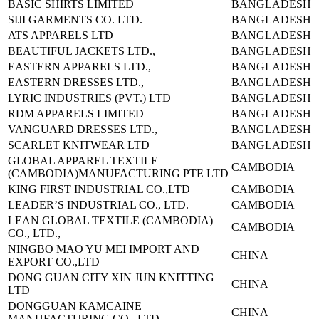
BASIC SHIRTS LIMITED
BANGLADESH
SIJI GARMENTS CO. LTD.
BANGLADESH
ATS APPARELS LTD
BANGLADESH
BEAUTIFUL JACKETS LTD.,
BANGLADESH
EASTERN APPARELS LTD.,
BANGLADESH
EASTERN DRESSES LTD.,
BANGLADESH
LYRIC INDUSTRIES (PVT.) LTD
BANGLADESH
RDM APPARELS LIMITED
BANGLADESH
VANGUARD DRESSES LTD.,
BANGLADESH
SCARLET KNITWEAR LTD
BANGLADESH
GLOBAL APPAREL TEXTILE
CAMBODIA
(CAMBODIA)
MANUFACTURING PTE LTD
KING FIRST INDUSTRIAL CO.,LTD
CAMBODIA
LEADER’S INDUSTRIAL CO., LTD.
CAMBODIA
LEAN GLOBAL TEXTILE (CAMBODIA)
CAMBODIA
CO., LTD.,
NINGBO MAO YU MEI IMPORT AND
CHINA
EXPORT CO.,LTD
DONG GUAN CITY XIN JUN KNITTING
CHINA
LTD
DONGGUAN KAMCAINE
CHINA
MANUFACTURING CO., LTD.