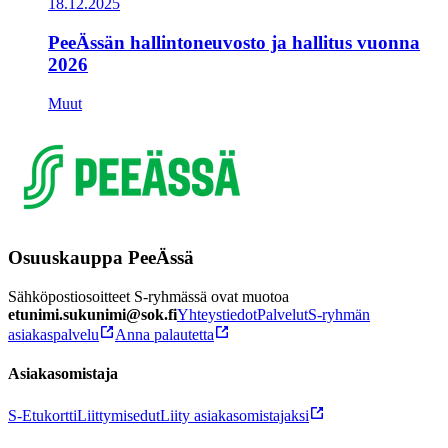
18.12.2025
PeeÄssän hallintoneuvosto ja hallitus vuonna
2026
Muut
Osuuskauppa PeeÄssä
Sähköpostiosoitteet S-ryhmässä ovat muotoa
etunimi.sukunimi@sok.fi
Yhteystiedot
Palvelut
S-ryhmän
asiakaspalvelu
Anna palautetta
Asiakasomistaja
S-Etukortti
Liittymisedut
Liity asiakasomistajaksi