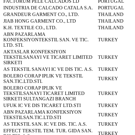
FACTORUM PELE CALCADOS LD
PORTUGAL
INDUSTRIA DE CALCADO CATALA S.A.
PORTUGAL
GRANDEUR GARMENT CO., LTD.
THAILAND
JIAB HONG GARMENT CO., LTD
THAILAND
K.H. TEXTILE CO., LTD.
THAILAND
ABN PAZARLAMA
KONFEKSIYON
TEKSTIL SAN. VE TIC.
TURKEY
LTD. STI.
AKTASLAR KONFEKSIYON
TEKSTIL
SANAYI VE TICARET LIMITED
TURKEY
SIRKETI
AS TEKSTIL SANAYI IC VE DIS TIC. A.S.
TURKEY
BOLERO CORAP IPLIK VE TEKSTIL
TURKEY
SAN.TIC.LTD.STI.
BOLERO CORAP IPLIK VE
TEKSTIL
SANAYI TICARET LIMITED
TURKEY
SIRKETI SULTANGAZI BRANCH
UFUK IC VE DIS TICARET LTD.STI
TURKEY
ABN PAZARLAMA KONFEKSIYON
TURKEY
TEKSTIL
SAN.TIC.LTD.STI
AS TEKSTIL SAN. IC VE DIS. TIC. A.S.
TURKEY
EFFECT TEKSTIL TEM. TUR. GIDA SAN.
TURKEY