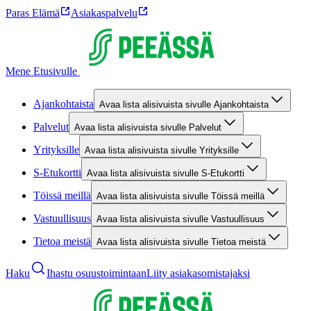
Paras Elämä
Asiakaspalvelu
Mene Etusivulle
Ajankohtaista
Avaa lista alisivuista sivulle Ajankohtaista
Palvelut
Avaa lista alisivuista sivulle Palvelut
Yrityksille
Avaa lista alisivuista sivulle Yrityksille
S-Etukortti
Avaa lista alisivuista sivulle S-Etukortti
Töissä meillä
Avaa lista alisivuista sivulle Töissä meillä
Vastuullisuus
Avaa lista alisivuista sivulle Vastuullisuus
Tietoa meistä
Avaa lista alisivuista sivulle Tietoa meistä
Haku
Ihastu osuustoimintaan
Liity asiakasomistajaksi