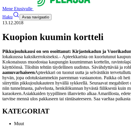
Mene Etusivulle
Haku
Avaa navigaatio
13.12.2018
Kuopion kuumin kortteli
Pikkujoulukausi on sen osoittanut: Kirjastokadun ja Vuorikadu
lokakuussa kaksikerroksiseksi.
– Apteekkarista on kuoriutunut kaupung
Kokonaisuus muodostaa kaupungin kuumimman korttelin, ravintolapä
käyttöönsä. Tiloihin tehtiin täydellinen uudistus. Sävähdyttävää ja roh
aamuvarhaiseen
Apteekkari on tuonut uutta ja selvästikin tervetullu
hyvän, jopa odotuksiammekin paremman vastaanoton. Paikka oli heti e
siirryttiin pikkujoulukauteen hyvällä sykkeellä. Seuraavat megabileet 
niin tunnelmasta, palvelusta, henkilökunnan hyvästä fiiliksestä kuin mu
karaokeen.
Asiakkaiden tyypillinen illanvietto alkaa Amarillosta, edet
tarvitse mennä ulos pakkaseen tai räntäsateeseen. Saa vaeltaa paikasta 
KATEGORIAT
Muut