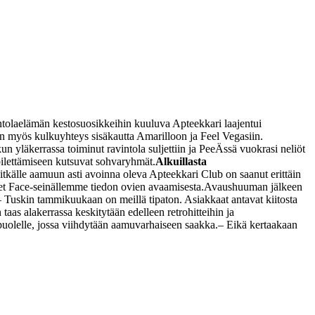
tolaelämän kestosuosikkeihin kuuluva Apteekkari laajentui
on myös kulkuyhteys sisäkautta Amarilloon ja Feel Vegasiin.
n yläkerrassa toiminut ravintola suljettiin ja PeeÄssä vuokrasi neliöt
 bilettämiseen kutsuvat sohvaryhmät.
Alkuillasta
 pitkälle aamuun asti avoinna oleva Apteekkari Club on saanut erittäin
et Face-seinällemme tiedon ovien avaamisesta.
Avaushuuman jälkeen
– Tuskin tammikuukaan on meillä tipaton. Asiakkaat antavat kiitosta
taas alakerrassa keskitytään edelleen retrohitteihin ja
 puolelle, jossa viihdytään aamuvarhaiseen saakka.
– Eikä kertaakaan