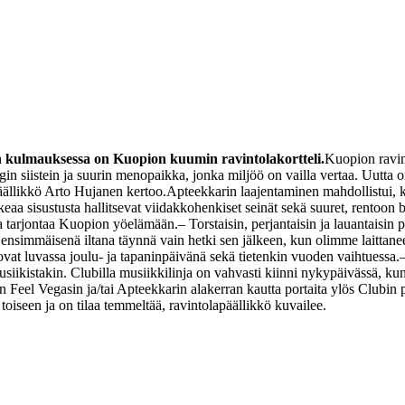
n kulmauksessa on Kuopion kuumin ravintolakortteli.
Kuopion ravin
in siistein ja suurin menopaikka, jonka miljöö on vailla vertaa. Uutta 
ällikkö Arto Hujanen kertoo.
Apteekkarin laajentaminen mahdollistui, ku
keaa sisustusta hallitsevat viidakkohenkiset seinät sekä suuret, rentoon
tta tarjontaa Kuopion yöelämään.
– Torstaisin, perjantaisin ja lauantaisin
nsimmäisenä iltana täynnä vain hetki sen jälkeen, kun olimme laittane
ovat luvassa joulu- ja tapaninpäivänä sekä tietenkin vuoden vaihtuessa.
siikistakin. Clubilla musiikkilinja on vahvasti kiinni nykypäivässä, kun 
en Feel Vegasin ja/tai Apteekkarin alakerran kautta portaita ylös Clubin
toiseen ja on tilaa temmeltää, ravintolapäällikkö kuvailee.