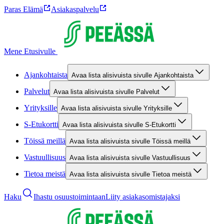
Paras Elämä
Asiakaspalvelu
Mene Etusivulle
Ajankohtaista
Avaa lista alisivuista sivulle Ajankohtaista
Palvelut
Avaa lista alisivuista sivulle Palvelut
Yrityksille
Avaa lista alisivuista sivulle Yrityksille
S-Etukortti
Avaa lista alisivuista sivulle S-Etukortti
Töissä meillä
Avaa lista alisivuista sivulle Töissä meillä
Vastuullisuus
Avaa lista alisivuista sivulle Vastuullisuus
Tietoa meistä
Avaa lista alisivuista sivulle Tietoa meistä
Haku
Ihastu osuustoimintaan
Liity asiakasomistajaksi