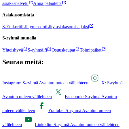
asiakaspalvelu
Anna palautetta
Asiakasomistaja
S-Etukortti
Liittymisedut
Liity asiakasomistajaksi
S-ryhmä muualla
Yhteishyvä
S-ryhmä.fi
Osuuskaupat
Toimipaikat
Seuraa meitä:
Instagram: S-ryhmä Avautuu uuteen välilehteen
X: S-ryhmä
Avautuu uuteen välilehteen
Facebook: S-ryhmä Avautuu
uuteen välilehteen
Youtube: S-ryhmä Avautuu uuteen
välilehteen
Linkedin: S-ryhmä Avautuu uuteen välilehteen