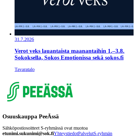
31.7.2026
Verot veks lauantaista maanantaihin 1.–3.8.
Sokoksella, Sokos Emotionissa sekä sokos.fi
Tavaratalo
Osuuskauppa PeeÄssä
Sähköpostiosoitteet S-ryhmässä ovat muotoa
etunimi.sukunimi@sok.fi
Yhteystiedot
Palvelut
S-ryhmän