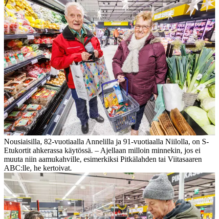
Nousiaisilla, 82-vuotiaalla Annelilla ja 91-vuotiaalla Niilolla, on S-
Etukortit ahkerassa käytössä. – Ajellaan milloin minnekin, jos ei
muuta niin aamukahville, esimerkiksi Pitkälahden tai Viitasaaren
ABC:lle, he kertoivat.