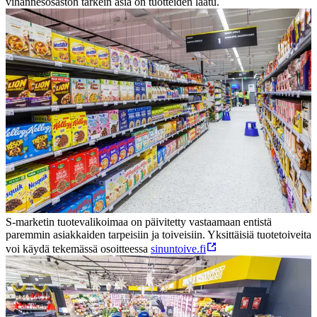
vihannesosaston tärkein asia on tuotteiden laatu.
S-marketin tuotevalikoimaa on päivitetty vastaamaan entistä
paremmin asiakkaiden tarpeisiin ja toiveisiin. Yksittäisiä tuotetoiveita
voi käydä tekemässä osoitteessa
sinuntoive.fi