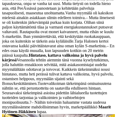
tapauksessa, onpa se vanha tai uusi. Mutta tietysti on todella hieno
asia, että PeeÄssässä panostetaan ja kehitetään palveluja
tasapuolisesti, maaseutua unohtamatta.
Vanha myymälä oli kaksikon
mielestä ainakin asiakkaan silmin edelleen toimiva.
– Mutta ilmeisesti
se oli kuitenkin järkevämpää purkaa kuin korjata. Olihan siinä
paljon käyttämätöntä tilaa ja varmasti energiakustannukset putoavat
valtavasti. Rautapuolta ovat monet kaivanneet, mutta eihän se kuulu
S-marketiin. Ihan ymmärrettävää, että keskitytään ruokakauppaan,
joka on kuitenkin se tärkein asia kyläläisille.
Tarja Halonen kertoi
ostavansa kaikki päivittäistavarat aina oman kylän S-marketista.
– En
edes osaa käydä muualla, kun lapsuuden kotikin on 20 metrin
päässä kaupalta.
Hintataso, kattava valikoima ja hyvä palvelu
kärjessä
Vesannolla tehtiin aiemmin tänä vuonna kyselytutkimus,
jolla haluttiin ennakkoon selvittää, mitä asiakasomistajat uudelta
myymälältään odottavat ja toivovat. Kaikkein tärkeimmäksi nousi
hintataso, mutta heti perässä tulivat kattava valikoima, hyvä palvelu,
ostamisen helppous, myymälän sijainti sekä
Bonus/keskittäminen.
Tuotevalikoiman tärkeimpänä ominaisuutena
nähtiin se, että perustuotteita on saatavilla edulliseen hintaan.
Seuraavaksi tärkeimpinä asioina pidettiin lähialueella tuotettujen
tuotteiden tarjontaa ja valikoimien ja vaihtoehtojen
monipuolisuutta.
?– Näihin toiveisiin haluamme vastata uudessa
myymälässämme mahdollisimman hyvin, marketpäällikkö
Maarit
Hytönen-Häkkinen
lupaa.