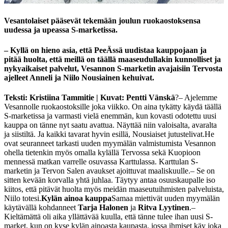
Vesantolaiset pääsevät tekemään joulun ruokaostoksensa
uudessa ja upeassa S-marketissa.
– Kyllä on hieno asia, että PeeÄssä uudistaa kauppojaan ja
pitää huolta, että meillä on täällä maaseudullakin kunnolliset ja
nykyaikaiset palvelut, Vesannon S-marketin avajaisiin Tervosta
ajelleet Anneli ja Niilo Nousiainen kehuivat.
Teksti: Kristiina Tammitie | Kuvat: Pentti Vänskä
?– Ajelemme
Vesannolle ruokaostoksille joka viikko. On aina tykätty käydä täällä
S-marketissa ja varmasti vielä enemmän, kun kovasti odotettu uusi
kauppa on tänne nyt saatu avattua. Näyttää niin valoisalta, avaralta
ja siistiltä. Ja kaikki tavarat hyvin esillä, Nousiaiset jutustelivat.
He
ovat seuranneet tarkasti uuden myymälän valmistumista Vesannon
ohella tietenkin myös omalla kylällä Tervossa sekä Kuopioon
mennessä matkan varrelle osuvassa Karttulassa. Karttulan S-
marketin ja Tervon Salen avaukset ajoittuvat maaliskuulle.
– Se on
sitten kevään korvalla yhtä juhlaa. Täytyy antaa osuuskaupalle iso
kiitos, että pitävät huolta myös meidän maaseutuihmisten palveluista,
Niilo totesi.
Kylän ainoa kauppa
Samaa miettivät uuden myymälän
käytävällä kohdanneet
Tarja Halonen
ja
Ritva Lyytinen
.
–
Kieltämättä oli aika yllättävää kuulla, että tänne tulee ihan uusi S-
market, kun on kyse kylän ainoasta kaupasta, jossa ihmiset käy joka