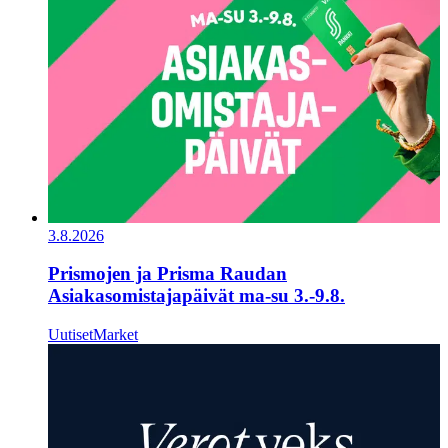
3.8.2026
Prismojen ja Prisma Raudan
Asiakasomistajapäivät ma-su 3.-9.8.
Uutiset
Market