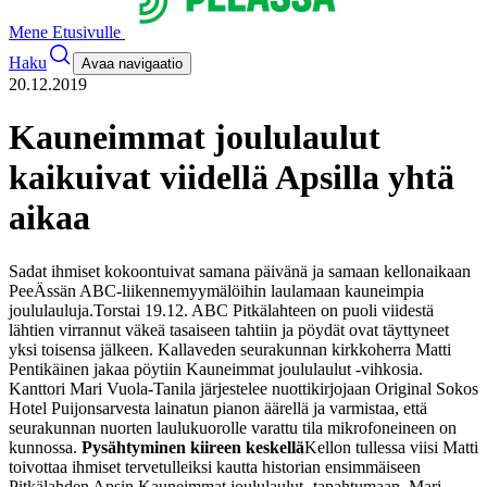
Mene Etusivulle
Haku
Avaa navigaatio
20.12.2019
Kauneimmat joululaulut
kaikuivat viidellä Apsilla yhtä
aikaa
Sadat ihmiset kokoontuivat samana päivänä ja samaan kellonaikaan
PeeÄssän ABC-liikennemyymälöihin laulamaan kauneimpia
joululauluja.
Torstai 19.12. ABC Pitkälahteen on puoli viidestä
lähtien virrannut väkeä tasaiseen tahtiin ja pöydät ovat täyttyneet
yksi toisensa jälkeen. Kallaveden seurakunnan kirkkoherra Matti
Pentikäinen jakaa pöytiin Kauneimmat joululaulut -vihkosia.
Kanttori Mari Vuola-Tanila järjestelee nuottikirjojaan Original Sokos
Hotel Puijonsarvesta lainatun pianon äärellä ja varmistaa, että
seurakunnan nuorten laulukuorolle varattu tila mikrofoneineen on
kunnossa.
Pysähtyminen kiireen keskellä
Kellon tullessa viisi Matti
toivottaa ihmiset tervetulleiksi kautta historian ensimmäiseen
Pitkälahden Apsin Kauneimmat joululaulut -tapahtumaan. Mari