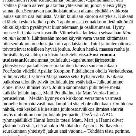
istahtaa pianon ääreen ja aloittaa yhteislaulun, johon yleisö yhtyy
saman tien.
Seuraavan puolitoistatuntisen aikana ehditään vihkosta
laulaa suurin osa lauluista. Väliin kuullaan kuoron esityksiä. Kukaan
ei lähde kesken kaiken pois. Tapahtumasta ennakkoon tietämättömät
ohikulkijatkin pysähtyvät kuuntelemaan ja osallistumaan. Hymy
nousee liki jokaisen kasvoille.
Viimeiseksi lauletaan seisaaltaan
Maa
on niin kaunis.
Lähtiessään monet käyvät varta vasten kiittämässä
niin seurakunnan edustajia kuin apsilaisiakin. Tutut ja tuntemattomat
toivottelevat toisilleen hyvää joulua. Joulun henki, maassa rauha ja
ihmisillä hyvä tahto, on käsin kosketeltavissa.
Ensi vuonna
uudestaan
Kauneimmat joululaulut -tapahtumat järjestettiin
yhteistyössä paikallisten seurakuntien kanssa samaan aikaan
PeeÄssän viidellä Apsilla: Kuopion Pitkälahden ohella Varkaudessa,
Siilinjärvellä, Iisalmen Marjahaassa sekä Pyhäjärvellä. Kaikissa
paikoissa talot täyttyivät joululaulujen ystävistä.
– Jalkaudumme
sinne, missä ihmiset ovat. Joulun sanomahan puhuttelee meitä
kaikkia jollain tapaa, Matti Pentikäinen ja Mari Vuola-Tanila
perustelivat.
– Meidän kynnys on kirkkoon verrattuna varmasti
monelle huomattavasti matalampi tai sitä ei ole ollenkaan. On hienoa
nähdä, että keskellä kiireisintä jouluostosviikkoa ihmiset ehtivät
myös rauhoittumaan joululaulujen pariin, PeeÄssän ABC-
ryhmäpäällikkö Hanni Isotalo totesi.
Matti, Mari ja Hanni olivat
yksimielisiä siitä, että ainakin Pitkälahden Apsin ja Kallaveden
seurakunnan yhteistyö jatkuu ensi vuonna.
– Tehdään tästä perinne,