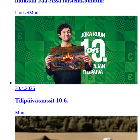
mukaan Jää-Ässä luistelukouluun!
Uutiset
Muut
30.4.2026
Tilipäivätanssit 10.6.
Muut