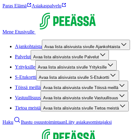
Paras Elämä
Asiakaspalvelu
Mene Etusivulle
Ajankohtaista
Avaa lista alisivuista sivulle Ajankohtaista
Palvelut
Avaa lista alisivuista sivulle Palvelut
Yrityksille
Avaa lista alisivuista sivulle Yrityksille
S-Etukortti
Avaa lista alisivuista sivulle S-Etukortti
Töissä meillä
Avaa lista alisivuista sivulle Töissä meillä
Vastuullisuus
Avaa lista alisivuista sivulle Vastuullisuus
Tietoa meistä
Avaa lista alisivuista sivulle Tietoa meistä
Haku
Ihastu osuustoimintaan
Liity asiakasomistajaksi