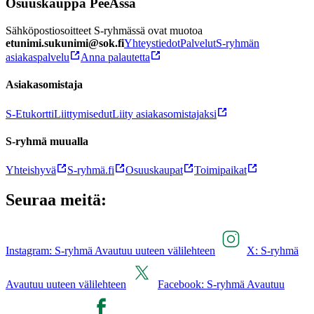
Osuuskauppa PeeÄssä
Sähköpostiosoitteet S-ryhmässä ovat muotoa
etunimi.sukunimi@sok.fi
Yhteystiedot
Palvelut
S-ryhmän
asiakaspalvelu
Anna palautetta
Asiakasomistaja
S-Etukortti
Liittymisedut
Liity asiakasomistajaksi
S-ryhmä muualla
Yhteishyvä
S-ryhmä.fi
Osuuskaupat
Toimipaikat
Seuraa meitä:
Instagram: S-ryhmä Avautuu uuteen välilehteen
X: S-ryhmä
Avautuu uuteen välilehteen
Facebook: S-ryhmä Avautuu