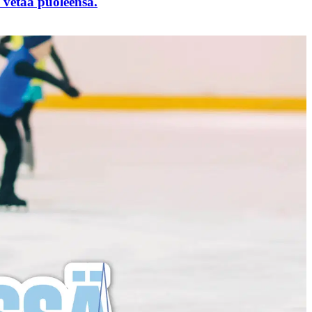
vetää puoleensa.