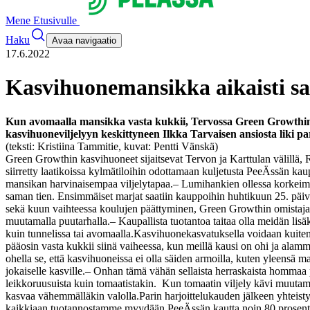
Mene Etusivulle
Haku
Avaa navigaatio
17.6.2022
Kasvihuonemansikka aikaisti sa
Kun avomaalla mansikka vasta kukkii, Tervossa Green Growthin 
kasvihuoneviljelyyn keskittyneen Ilkka Tarvaisen ansiosta liki pa
(teksti: Kristiina Tammitie, kuvat: Pentti Vänskä)
Green Growthin kasvihuoneet sijaitsevat Tervon ja Karttulan välillä, Ra
siirretty laatikoissa kylmätiloihin odottamaan kuljetusta PeeÄssän kau
mansikan harvinaisempaa viljelytapaa.
– Lumihankien ollessa korkeimm
saman tien. Ensimmäiset marjat saatiin kauppoihin huhtikuun 25. päivä
sekä kuun vaihteessa koulujen päättyminen, Green Growthin omistajayr
muutamalla puutarhalla.
– Kaupallista tuotantoa taitaa olla meidän lis
kuin tunnelissa tai avomaalla.
Kasvihuonekasvatuksella voidaan kuitenki
pääosin vasta kukkii siinä vaiheessa, kun meillä kausi on ohi ja alam
ohella se, että kasvihuoneissa ei olla säiden armoilla, kuten yleensä m
jokaiselle kasville.
– Onhan tämä vähän sellaista herraskaista hommaa p
leikkoruusuista kuin tomaatistakin. Kun tomaatin viljely kävi muutama
kasvaa vähemmälläkin valolla.
Parin harjoittelukauden jälkeen yhteist
kaikkiaan tuotannostamme myydään PeeÄssän kautta noin 80 prosenttia.