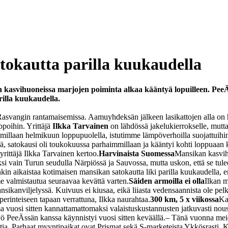
tokautta parilla kuukaudella
kasvihuoneissa marjojen poiminta alkaa kääntyä lopuilleen. PeeÄ
rilla kuukaudella.
svangin rantamaisemissa. Aamuyhdeksän jälkeen lasikattojen alla on hilja
ppoihin. Yrittäjä
Ilkka Tarvainen
on lähdössä jakelukierrokselle, mutta
illaan helmikuun loppupuolella, istutimme lämpöverhoilla suojattuihin
, satokausi oli toukokuussa parhaimmillaan ja kääntyi kohti loppuaan k
ittäjä Ilkka Tarvainen kertoo.
Harvinaista Suomessa
Mansikan kasvih
äksi vain Turun seudulla Närpiössä ja Sauvossa, mutta uskon, että se tul
n aikaistaa kotimaisen mansikan satokautta liki parilla kuukaudella, e
me valmistautua seuraavaa kevättä varten.
Säiden armoilla ei olla
Ilkan m
ansikanviljelyssä. Kuivuus ei kiusaa, eikä liiasta vedensaannista ole pe
erinteiseen tapaan verrattuna, Ilkka naurahtaa.
300 km, 5 x viikossa
Ka
 vuosi sitten kannattamattomaksi valaistuskustannusten jatkuvasti noust
yö PeeÄssän kanssa käynnistyi vuosi sitten keväällä.
– Tänä vuonna meid
 Parhaat myyntipaikat ovat Prismat sekä S-marketeista Ykkösrasti, Kuop