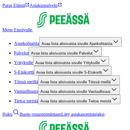
Paras Elämä
Asiakaspalvelu
Mene Etusivulle
Ajankohtaista
Avaa lista alisivuista sivulle Ajankohtaista
Palvelut
Avaa lista alisivuista sivulle Palvelut
Yrityksille
Avaa lista alisivuista sivulle Yrityksille
S-Etukortti
Avaa lista alisivuista sivulle S-Etukortti
Töissä meillä
Avaa lista alisivuista sivulle Töissä meillä
Vastuullisuus
Avaa lista alisivuista sivulle Vastuullisuus
Tietoa meistä
Avaa lista alisivuista sivulle Tietoa meistä
Haku
Ihastu osuustoimintaan
Liity asiakasomistajaksi