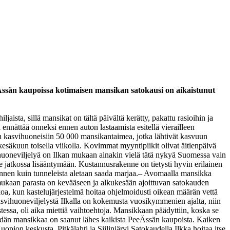
ssän kaupoissa kotimaisen mansikan satokausi on aikaistunut
ista, sillä mansikat on tältä päivältä kerätty, pakattu rasioihin ja
 ennättää onneksi ennen auton lastaamista esitellä vierailleen
 kasvihuoneisiin 50 000 mansikantaimea, jotka lähtivät kasvuun
esäkuun toisella viikolla. Kovimmat myyntipiikit olivat äitienpäivä
uoneviljelyä on Ilkan mukaan ainakin vielä tätä nykyä Suomessa vain
ee jatkossa lisääntymään. Kustannusrakenne on tietysti hyvin erilainen
nnen kuin tunneleista aletaan saada marjaa.
– Avomaalla mansikka
ukaan parasta on kevääseen ja alkukesään ajoittuvan satokauden
lkoa, kun kastelujärjestelmä hoitaa ohjelmoidusti oikean määrän vettä
svihuoneviljelystä Ilkalla on kokemusta vuosikymmenien ajalta, niin
essa, oli aika miettiä vaihtoehtoja. Mansikkaan päädyttiin, koska se
än mansikkaa on saanut lähes kaikista PeeÄssän kaupoista. Kaiken
ion keskusta, Pitkälahti ja Siilinjärvi.
Satokaudella Ilkka hoitaa itse