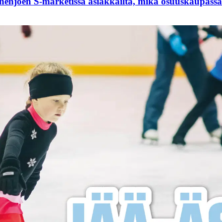
njoen S-marketissa asiakkailta, mikä osuuskaupassa 