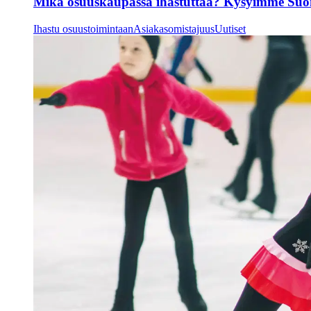
Mikä osuuskaupassa ihastuttaa? Kysyimme Suone
Ihastu osuustoimintaan
Asiakasomistajuus
Uutiset