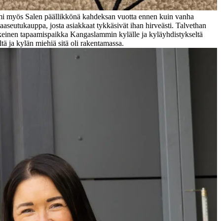
imi myös Salen päällikkönä kahdeksan vuotta ennen kuin vanha
aaseutukauppa, josta asiakkaat tykkäsivät ihan hirveästi. Talvethan
eskeinen tapaamispaikka Kangaslammin kylälle ja kyläyhdistykseltä
tä ja kylän miehiä sitä oli rakentamassa.