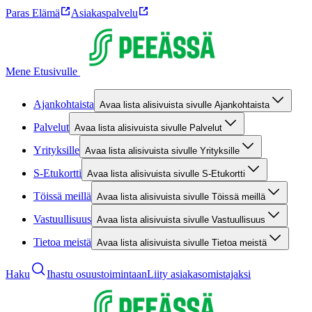
Paras Elämä
Asiakaspalvelu
Mene Etusivulle
Ajankohtaista
Avaa lista alisivuista sivulle Ajankohtaista
Palvelut
Avaa lista alisivuista sivulle Palvelut
Yrityksille
Avaa lista alisivuista sivulle Yrityksille
S-Etukortti
Avaa lista alisivuista sivulle S-Etukortti
Töissä meillä
Avaa lista alisivuista sivulle Töissä meillä
Vastuullisuus
Avaa lista alisivuista sivulle Vastuullisuus
Tietoa meistä
Avaa lista alisivuista sivulle Tietoa meistä
Haku
Ihastu osuustoimintaan
Liity asiakasomistajaksi