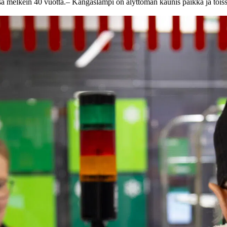
sa melkein 40 vuotta.
– Kangaslampi on älyttömän kaunis paikka ja töissä