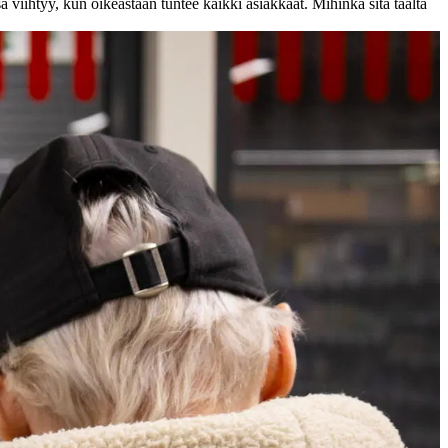
 viihtyy, kun oikeastaan tuntee kaikki asiakkaat. Mihinkä sitä täältä