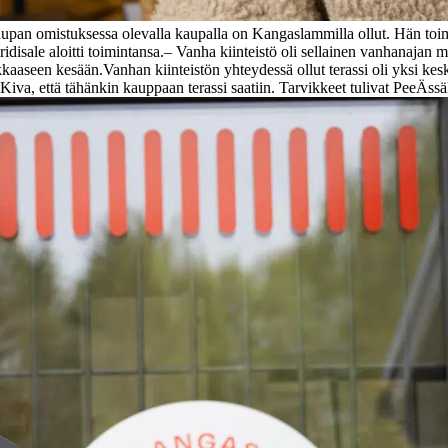
aupan omistuksessa olevalla kaupalla on Kangaslammilla ollut. Hän to
idisale aloitti toimintansa.
– Vanha kiinteistö oli sellainen vanhanajan m
ilkkaaseen kesään.
Vanhan kiinteistön yhteydessä ollut terassi oli yksi k
 Kiva, että tähänkin kauppaan terassi saatiin. Tarvikkeet tulivat PeeÄssäl