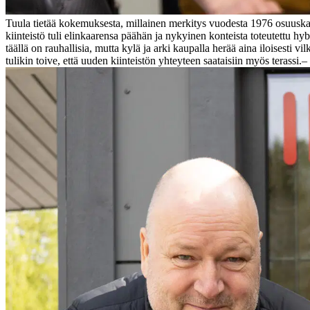
Tuula tietää kokemuksesta, millainen merkitys vuodesta 1976 osuusk
kiinteistö tuli elinkaarensa päähän ja nykyinen konteista toteutettu hybr
täällä on rauhallisia, mutta kylä ja arki kaupalla herää aina iloisesti v
tulikin toive, että uuden kiinteistön yhteyteen saataisiin myös terassi.
–