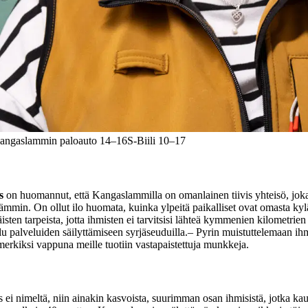
angaslammin paloauto 14–16
S-Biili 10–17
s
on huomannut, että Kangaslammilla on omanlainen tiivis yhteisö, joka
lämmin. On ollut ilo huomata, kuinka ylpeitä paikalliset ovat omasta k
läisten tarpeista, jotta ihmisten ei tarvitsisi lähteä kymmenien kilome
 palveluiden säilyttämiseen syrjäseuduilla.
– Pyrin muistuttelemaan ihm
simerkiksi vappuna meille tuotiin vastapaistettuja munkkeja.
s ei nimeltä, niin ainakin kasvoista, suurimman osan ihmisistä, jotka k