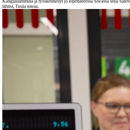
Kanglaslammilla ja työskennellyt jo lopettaneessa Siwassa sekä Sales
lähtisi, Tuula toteaa.