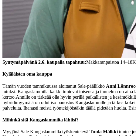
Syntymäpäivänä 2.6. kaupalla tapahtuu:
Makkaranpaistoa 14–18
K
Kyläläisten oma kauppa
Tämän vuoden tammikuussa aloittanut Sale-päällikkö
Anni Lönnroo
tutuksi. Kangaslammilla kaikki tuntevat toisensa ja tunnelma on aina 
kertoo.
Annille on tärkeää olla hyvin perillä paikallisten ja kesämökki
hybridimyymälä on ollut iso panostus Kangaslammille ja tärkeä kokeilu
palveluita. Ihanasti meistä työntekijöistäkin täällä pidetään huolta. E
Mihinkä sitä Kangaslammilta lähtisi?
Myyjänä Sale Kangaslammilla työskentelevä
Tuula Mälkki
tuntee jo