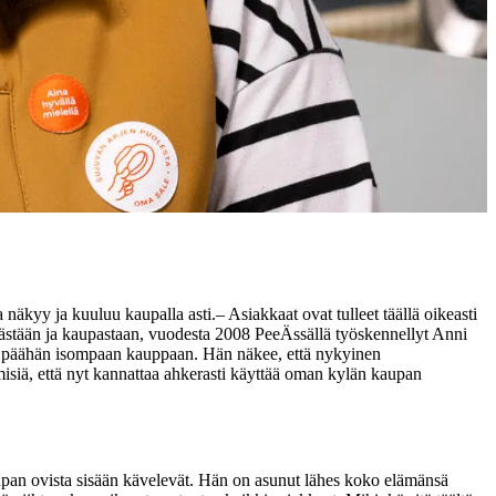
 näkyy ja kuuluu kaupalla asti.
– Asiakkaat ovat tulleet täällä oikeasti
ylästään ja kaupastaan, vuodesta 2008 PeeÄssällä työskennellyt Anni
trien päähän isompaan kauppaan. Hän näkee, että nykyinen
isiä, että nyt kannattaa ahkerasti käyttää oman kylän kaupan
aupan ovista sisään kävelevät. Hän on asunut lähes koko elämänsä