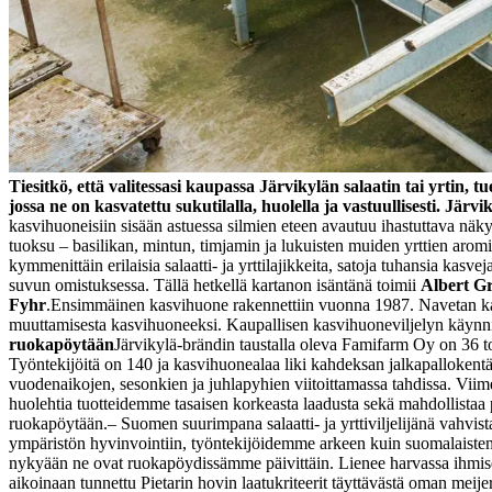
Tiesitkö, että valitessasi kaupassa Järvikylän salaatin tai yrtin,
jossa ne on kasvatettu sukutilalla, huolella ja vastuullisesti. J
kasvihuoneisiin sisään astuessa silmien eteen avautuu ihastuttava näky
tuoksu – basilikan, mintun, timjamin ja lukuisten muiden yrttien arom
kymmenittäin erilaisia salaatti- ja yrttilajikkeita, satoja tuhansia kasvej
suvun omistuksessa. Tällä hetkellä kartanon isäntänä toimii
Albert Gr
Fyhr
.
Ensimmäinen kasvihuone rakennettiin vuonna 1987. Navetan katto
muuttamisesta kasvihuoneeksi. Kaupallisen kasvihuoneviljelyn käynn
ruokapöytään
Järvikylä-brändin taustalla oleva Famifarm Oy on 36 to
Työntekijöitä on 140 ja kasvihuonealaa liki kahdeksan jalkapalloken
vuodenaikojen, sesonkien ja juhlapyhien viitoittamassa tahdissa. Vi
huolehtia tuotteidemme tasaisen korkeasta laadusta sekä mahdollistaa
ruokapöytään.
– Suomen suurimpana salaatti- ja yrttiviljelijänä vahvis
ympäristön hyvinvointiin, työntekijöidemme arkeen kuin suomalaisten
nykyään ne ovat ruokapöydissämme päivittäin. Lienee harvassa ihmiset, 
aikoinaan tunnettu Pietarin hovin laatukriteerit täyttävästä oman meije