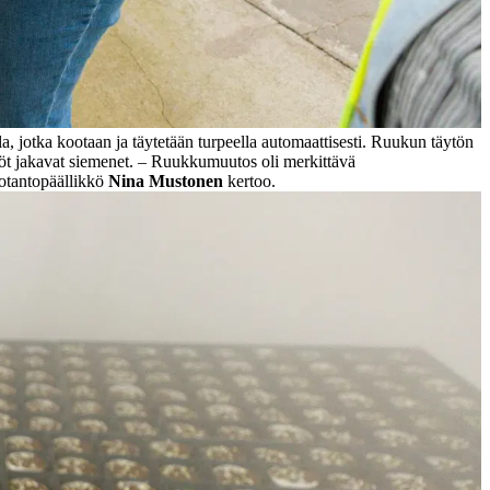
a, jotka kootaan ja täytetään turpeella automaattisesti. Ruukun täytön
iköt jakavat siemenet. – Ruukkumuutos oli merkittävä
uotantopäällikkö
Nina Mustonen
kertoo.