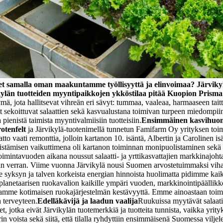
 tuet samalla oman maakuntamme työllisyyttä ja elinvoimaa? Järvikyl
ärvikylän tuotteiden myyntipaikkojen ykköstilaa pitää Kuopion Prism
mä, jota hallitsevat vihreän eri sävyt: tummaa, vaaleaa, harmaaseen taitt
it sekoittuvat salaattien sekä kasvualustana toimivan turpeen miedompiin
a pienistä taimista myyntivalmiisiin tuotteisiin.
Ensimmäinen kasvihuone
otenfelt
ja Järvikylä-tuotenimellä tunnetun Famifarm Oy yrityksen toi
 vaati remonttia, jolloin kartanon 10. isäntä, Albertin ja Carolinen is
istämisen vaikuttimena oli kartanon toiminnan monipuolistaminen sek
imintavuoden aikana noussut salaatti- ja yrttikasvattajien markkinajohta
tän verran. Viime vuonna Järvikylä nousi Suomen arvostetuimmaksi vih
ime syksyn ja talven korkeista energian hinnoista huolimatta pidimme 
 planetaarisen ruokavalion kaikille ympäri vuoden, markkinointipäällik
tamme kotimaisen ruokajärjestelmän kestävyyttä. Emme ainoastaan toimi v
 terveyteen.
Edelläkävijä ja laadun vaalija
Ruukuissa myytävät salaatit 
jotka eivät Järvikylän tuotemerkkiä ja tuotteita tunnista, vaikka yrityk
rin voista sekä siitä, että tilalla ryhdyttiin ensimmäisenä Suomessa vilje