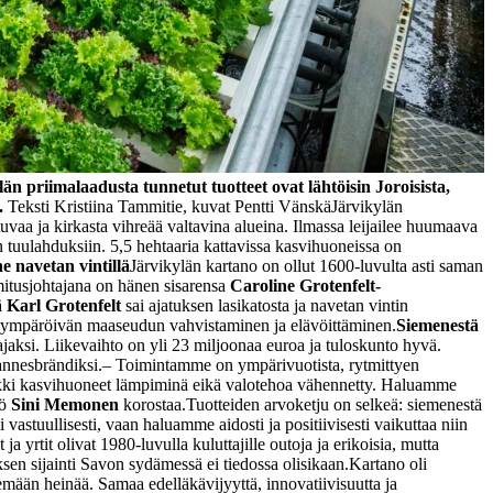
än priimalaadusta tunnetut tuotteet ovat lähtöisin Joroisista,
a.
Teksti Kristiina Tammitie, kuvat Pentti Vänskä
Järvikylän
uvaa ja kirkasta vihreää valtavina alueina. Ilmassa leijailee huumaava
 tuulahduksiin. 5,5 hehtaaria kattavissa kasvihuoneissa on
 navetan vintillä
Järvikylän kartano on ollut 1600-luvulta asti saman
mitusjohtajana on hänen sisarensa
Caroline Grotenfelt-
ä
Karl Grotenfelt
sai ajatuksen lasikatosta ja navetan vintin
ä ympäröivän maaseudun vahvistaminen ja elävöittäminen.
Siemenestä
jaksi. Liikevaihto on yli 23 miljoonaa euroa ja tuloskunto hyvä.
annesbrändiksi.
– Toimintamme on ympärivuotista, rytmittyen
kaikki kasvihuoneet lämpiminä eikä valotehoa vähennetty. Haluamme
kö
Sini Memonen
korostaa.
Tuotteiden arvoketju on selkeä: siemenestä
astuullisesti, vaan haluamme aidosti ja positiivisesti vaikuttaa niin
ja yrtit olivat 1980-luvulla kuluttajille outoja ja erikoisia, mutta
sen sijainti Savon sydämessä ei tiedossa olisikaan.
Kartano oli
lemään heinää. Samaa edelläkävijyyttä, innovatiivisuutta ja