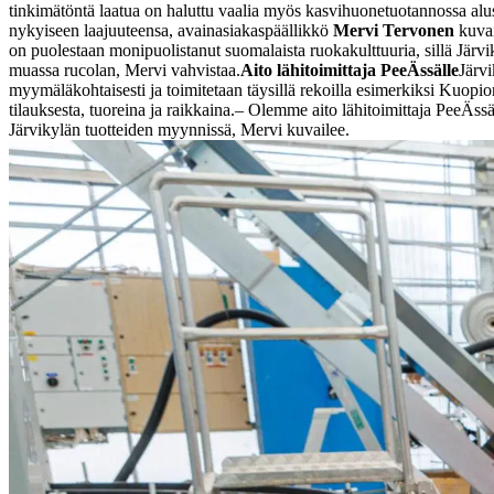
tinkimätöntä laatua on haluttu vaalia myös kasvihuonetuotannossa alu
nykyiseen laajuuteensa, avainasiakaspäällikkö
Mervi Tervonen
kuvai
on puolestaan monipuolistanut suomalaista ruokakulttuuria, sillä Järvi
muassa rucolan, Mervi vahvistaa.
Aito lähitoimittaja PeeÄssälle
Järvi
myymäläkohtaisesti ja toimitetaan täysillä rekoilla esimerkiksi Kuopi
tilauksesta, tuoreina ja raikkaina.
– Olemme aito lähitoimittaja PeeÄss
Järvikylän tuotteiden myynnissä, Mervi kuvailee.