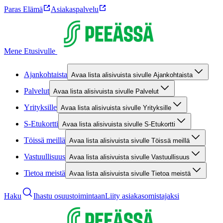
Paras Elämä
Asiakaspalvelu
Mene Etusivulle
Ajankohtaista
Avaa lista alisivuista sivulle Ajankohtaista
Palvelut
Avaa lista alisivuista sivulle Palvelut
Yrityksille
Avaa lista alisivuista sivulle Yrityksille
S-Etukortti
Avaa lista alisivuista sivulle S-Etukortti
Töissä meillä
Avaa lista alisivuista sivulle Töissä meillä
Vastuullisuus
Avaa lista alisivuista sivulle Vastuullisuus
Tietoa meistä
Avaa lista alisivuista sivulle Tietoa meistä
Haku
Ihastu osuustoimintaan
Liity asiakasomistajaksi