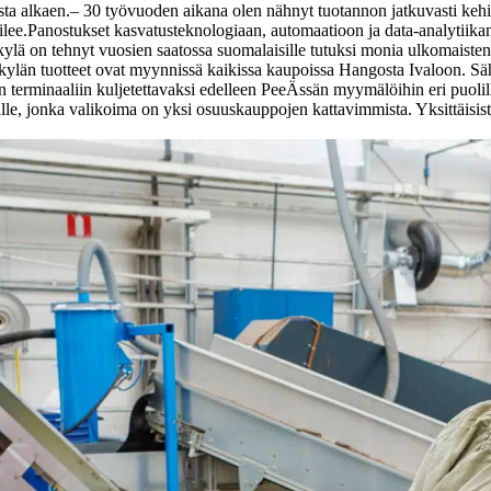
sta alkaen.
– 30 työvuoden aikana olen nähnyt tuotannon jatkuvasti keh
lee.
Panostukset kasvatusteknologiaan, automaatioon ja data-analytiika
kylä on tehnyt vuosien saatossa suomalaisille tutuksi monia ulkomaisten 
kylän tuotteet ovat myynnissä kaikissa kaupoissa Hangosta Ivaloon. Sähkö
on terminaaliin kuljetettavaksi edelleen PeeÄssän myymälöihin eri puoli
älle, jonka valikoima on yksi osuuskauppojen kattavimmista. Yksittäi