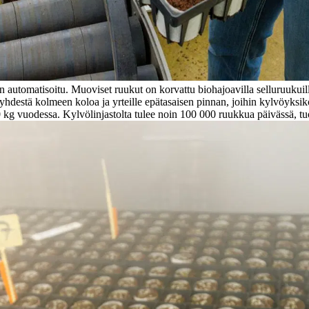
n automatisoitu. Muoviset ruukut on korvattu biohajoavilla selluruukuill
 yhdestä kolmeen koloa ja yrteille epätasaisen pinnan, joihin kylvöyks
kg vuodessa. Kylvölinjastolta tulee noin 100 000 ruukkua päivässä, t