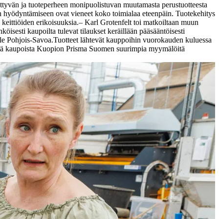
ittyvän ja tuoteperheen monipuolistuvan muutamasta perustuotteesta
n hyödyntämiseen ovat vieneet koko toimialaa eteenpäin. Tuotekehitys
keittiöiden erikoisuuksia.
– Karl Grotenfelt toi matkoiltaan muun
isesti kaupoilta tulevat tilaukset keräillään pääsääntöisesti
lle Pohjois-Savoa.
Tuotteet lähtevät kauppoihin vuorokauden kuluessa
sistä kaupoista Kuopion Prisma Suomen suurimpia myymälöitä