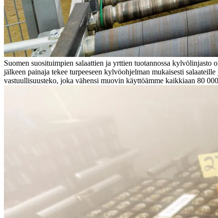
Suomen suosituimpien salaattien ja yrttien tuotannossa kylvölinjasto o
jälkeen painaja tekee turpeeseen kylvöohjelman mukaisesti salaateille
vastuullisuusteko, joka vähensi muovin käyttöämme kaikkiaan 80 000 