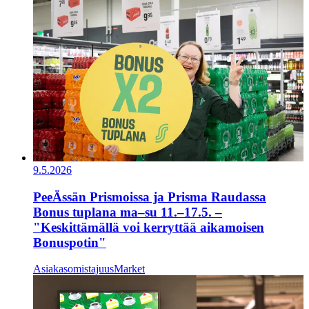
9.5.2026
PeeÄssän Prismoissa ja Prisma Raudassa
Bonus tuplana ma–su 11.–17.5. –
"Keskittämällä voi kerryttää aikamoisen
Bonuspotin"
Asiakasomistajuus
Market