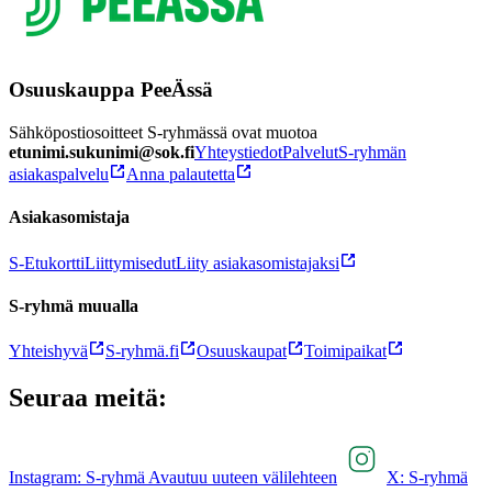
Osuuskauppa PeeÄssä
Sähköpostiosoitteet S-ryhmässä ovat muotoa
etunimi.sukunimi@sok.fi
Yhteystiedot
Palvelut
S-ryhmän
asiakaspalvelu
Anna palautetta
Asiakasomistaja
S-Etukortti
Liittymisedut
Liity asiakasomistajaksi
S-ryhmä muualla
Yhteishyvä
S-ryhmä.fi
Osuuskaupat
Toimipaikat
Seuraa meitä:
Instagram: S-ryhmä Avautuu uuteen välilehteen
X: S-ryhmä