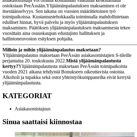
asiakasomistaja voi omalla kohdallaan vaikuttaa keskittämällä
ostoksiaan PeeÄssään.
Ylijäämänpalautuksen maksaminen ei ole
itsestäänselvyys. Sen takana on vuosien määrätietoinen työ
toimipaikoissa. Kustannustehokkaalla toiminnalla mahdollistetaan
edulliset hinnat, hyvä palvelu ja myös ylijäämänpalautuksen
maksaminen. Päätöksen ylijäämänpalautuksen maksamisesta tekee
vuosittain aina osuuskaupan edustajisto hallituksen ja
hallintoneuvoston esityksen pohjalta.
———————————————————————————
Milloin ja mihin ylijäämänpalautus maksetaan?
Ylijäämänpalautus maksetaan PeeÄssän asiakasomistajien S-tileille
perjantaina 20. toukokuuta 2022.
Mistä ylijäämänpalautusta
kertyy?
Ylijäämänpalautusta maksetaan PeeÄssän toimipaikoista
vuoden 2021 aikana tehdyistä Bonukseen oikeuttavista ostoista.
Alkoholi ja tupakka sekä ostot yhteistyökumppaneilta eivät kerrytä
ylijäämänpalautusta.
KATEGORIAT
Asiakasomistajuus
Sinua saattaisi kiinnostaa