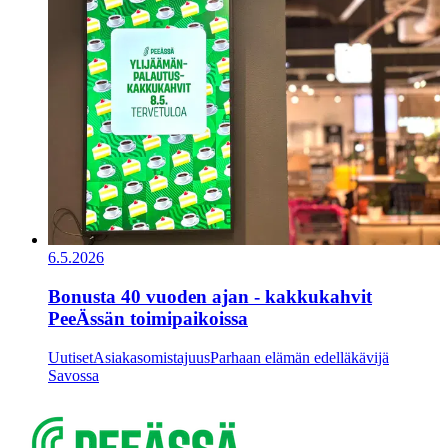
6.5.2026
Bonusta 40 vuoden ajan - kakkukahvit
PeeÄssän toimipaikoissa
Uutiset
Asiakasomistajuus
Parhaan elämän edelläkävijä
Savossa