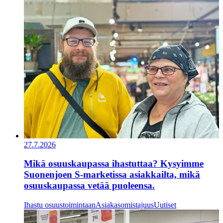
27.7.2026
Mikä osuuskaupassa ihastuttaa? Kysyimme
Suonenjoen S-marketissa asiakkailta, mikä
osuuskaupassa vetää puoleensa.
Ihastu osuustoimintaan
Asiakasomistajuus
Uutiset