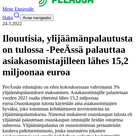
Mene Etusivulle
Haku
Avaa navigaatio
24.3.2022
Ilouutisia, ylijäämänpalautusta
on tulossa -PeeÄssä palauttaa
asiakasomistajilleen lähes 15,2
miljoonaa euroa
PeeÄssän edustajisto on eilen kokouksessaan vahvistanut 3%
ylijäämänpalautuksen maksamisen. Asiakasomistajille palautetaan
vuoden 2021 osalta yhteensä lähes 15,2 miljoonaa
euroa.
Osuuskaupan tulosta käytetään aina asiakasomistajien
hyväksi, joko toiminnan kehittämiseen investointeina tai
ylijäämänpalautuksena. Nimensä mukaisesti osuuskaupan tulosta eli
ylijäämää palautetaan osuuskaupan omistajille heidän ostojensa
suhteessa. Ylijäämänpalautus on osuustoiminnan periaatteisiin
kuuluva palkitsemismuoto, jonka suuruuteen jokainen