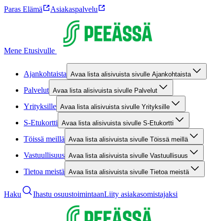
Paras Elämä
Asiakaspalvelu
Mene Etusivulle
Ajankohtaista
Avaa lista alisivuista sivulle Ajankohtaista
Palvelut
Avaa lista alisivuista sivulle Palvelut
Yrityksille
Avaa lista alisivuista sivulle Yrityksille
S-Etukortti
Avaa lista alisivuista sivulle S-Etukortti
Töissä meillä
Avaa lista alisivuista sivulle Töissä meillä
Vastuullisuus
Avaa lista alisivuista sivulle Vastuullisuus
Tietoa meistä
Avaa lista alisivuista sivulle Tietoa meistä
Haku
Ihastu osuustoimintaan
Liity asiakasomistajaksi