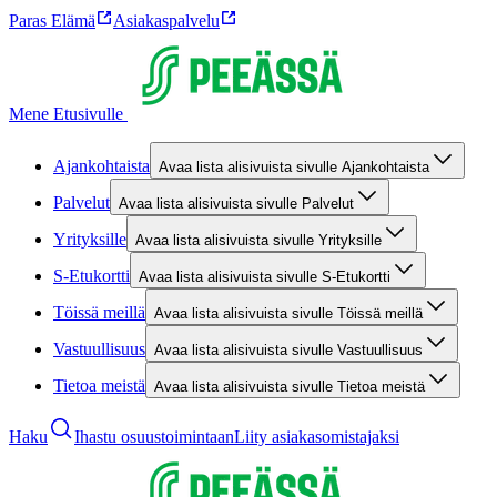
Paras Elämä
Asiakaspalvelu
Mene Etusivulle
Ajankohtaista
Avaa lista alisivuista sivulle Ajankohtaista
Palvelut
Avaa lista alisivuista sivulle Palvelut
Yrityksille
Avaa lista alisivuista sivulle Yrityksille
S-Etukortti
Avaa lista alisivuista sivulle S-Etukortti
Töissä meillä
Avaa lista alisivuista sivulle Töissä meillä
Vastuullisuus
Avaa lista alisivuista sivulle Vastuullisuus
Tietoa meistä
Avaa lista alisivuista sivulle Tietoa meistä
Haku
Ihastu osuustoimintaan
Liity asiakasomistajaksi