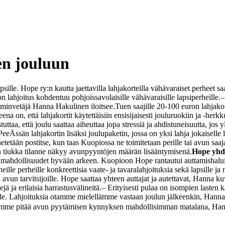
en jouluun
psille. Hope ry:n kautta jaettavilla lahjakorteilla vähävaraiset perheet 
 lahjoitus kohdentuu pohjoissavolaisille vähävaraisille lapsiperheille.
–
iiminvetäjä Hanna Hakulinen iloitsee.
Tuen saajille 20-100 euron lahjakor
on, että lahjakortit käytettäisiin ensisijaisesti jouluruokiin ja -herkku
aa, että joulu saattaa aiheuttaa jopa stressiä ja ahdistuneisuutta, jos yl
Ässän lahjakortin lisäksi joulupaketin, jossa on yksi lahja jokaiselle 
etetään postitse, kun taas Kuopiossa ne toimitetaan perille tai avun saaj
 tiukka tilanne näkyy avunpyyntöjen määrän lisääntymisenä.
Hope yhdi
mat mahdollisuudet hyvään arkeen. Kuopioon Hope rantautui auttamishaluis
eille perheille konkreettisia vaate- ja tavaralahjoituksia sekä lapsille 
n avun tarvitsijoille. Hope saattaa yhteen auttajat ja autettavat, Hanna ku
ä ja erilaisia harrastusvälineitä.
– Erityisesti pulaa on isompien lasten 
sille. Lahjoituksia otamme mielellämme vastaan joulun jälkeenkin, Hanna
mme pitää avun pyytämisen kynnyksen mahdollisimman matalana, Han