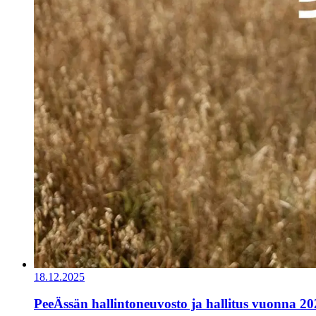
18.12.2025
PeeÄssän hallintoneuvosto ja hallitus vuonna 20