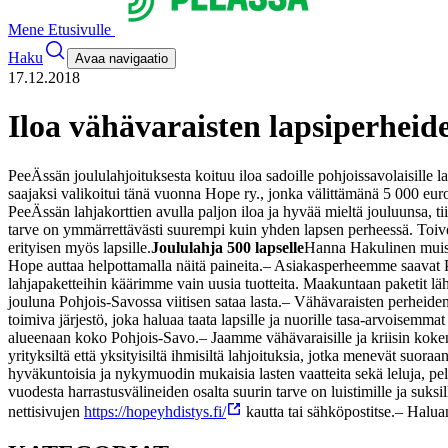
Mene Etusivulle
Haku
Avaa navigaatio
17.12.2018
Iloa vähävaraisten lapsiperheid
PeeÄssän joululahjoituksesta koituu iloa sadoille pohjoissavolaisille la
saajaksi valikoitui tänä vuonna Hope ry., jonka välittämänä 5 000 euron
PeeÄssän lahjakorttien avulla paljon iloa ja hyvää mieltä jouluunsa, t
tarve on ymmärrettävästi suurempi kuin yhden lapsen perheessä. Toiveena 
erityisen myös lapsille.
Joululahja 500 lapselle
Hanna Hakulinen muistutt
Hope auttaa helpottamalla näitä paineita.
– Asiakasperheemme saavat Pee
lahjapaketteihin käärimme vain uusia tuotteita. Maakuntaan paketit läh
jouluna Pohjois-Savossa viitisen sataa lasta.
– Vähävaraisten perheiden
toimiva järjestö, joka haluaa taata lapsille ja nuorille tasa-arvoisem
alueenaan koko Pohjois-Savo.
– Jaamme vähävaraisille ja kriisin koken
yrityksiltä että yksityisiltä ihmisiltä lahjoituksia, jotka menevät suoraa
hyväkuntoisia ja nykymuodin mukaisia lasten vaatteita sekä leluja, pelej
vuodesta harrastusvälineiden osalta suurin tarve on luistimille ja suk
nettisivujen
https://hopeyhdistys.fi/
kautta tai sähköpostitse.
– Halua