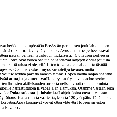
saavat herkkuja joulupöytään.
PeeÄssän perinteisen joululahjoituksen
 Tämä olikin mahtava yllätys meille. Avustamamme perheet saavat
tteja jaetaan perheen lapsiluvun mukaisesti.
– 6-8 lapsen perheessä
ihin, jotka ovat tärkeä osa juhlaa ja tekevät lahjojen ohella joulusta
imääräistä rahaa ei ole, eikä lasten toiveita ole mahdollista täyttää.
lapselle. Otamme vastaan myös kierrätettyä tavaraa, mutta
a voi itse noutaa paketin varastoltamme.
Hopen kautta lahjan saa tänä
stää auttajat ja autettavat
Hope ry. on täysin vapaaehtoisvoimin
ten ihmisten aktiivisuuden ansiosta nelisen vuotta sitten, toiminta-
ja nuorille harrastustukea ja vapaa-ajan elämyksiä. Otamme vastaan sekä
vailee.
Pulaa suksista ja luistimista
Lahjoituksina otetaan vastaan
käyttöhousuista ja muista vaatteista, koosta 120 ylöspäin. Tähän aikaan
 korostaa.
Apua kaipaavat voivat ottaa yhteyttä Hopeen järjestön
na kuvailee.