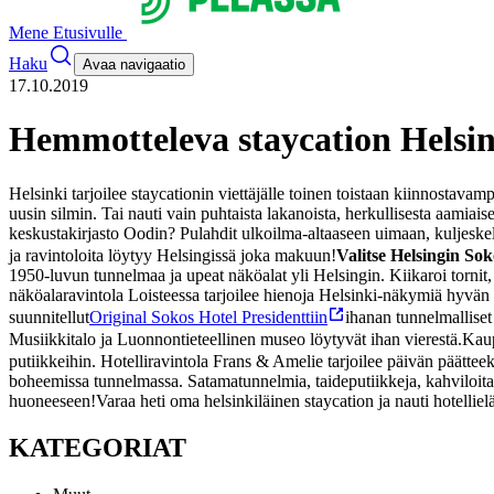
Mene Etusivulle
Haku
Avaa navigaatio
17.10.2019
Hemmotteleva staycation Helsin
Helsinki tarjoilee staycationin viettäjälle toinen toistaan kiinnostavamp
uusin silmin. Tai nauti vain puhtaista lakanoista, herkullisesta aamiaise
keskustakirjasto Oodin? Pulahdit ulkoilma-altaaseen uimaan, kuljeskeli
ja ravintoloita löytyy Helsingissä joka makuun!
Valitse Helsingin Sok
1950-luvun tunnelmaa ja upeat näköalat yli Helsingin. Kiikaroi tornit
näköalaravintola Loisteessa tarjoilee hienoja Helsinki-näkymiä hyvän 
suunnitellut
Original Sokos Hotel Presidenttiin
ihanan tunnelmalliset
Musiikkitalo ja Luonnontieteellinen museo löytyvät ihan vierestä.
Kaup
putiikkeihin. Hotelliravintola Frans & Amelie tarjoilee päivän päätteeks
boheemissa tunnelmassa. Satamatunnelmia, taideputiikkeja, kahviloita, p
huoneeseen!
Varaa heti oma helsinkiläinen staycation ja nauti hotellie
KATEGORIAT