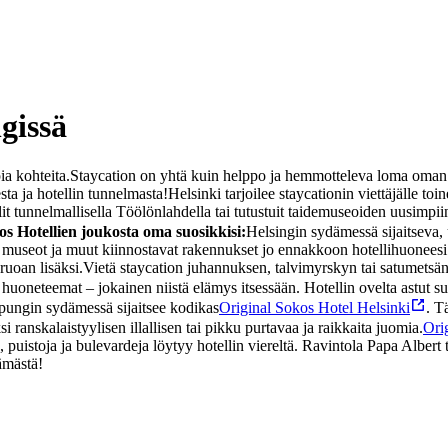
gissä
ia kohteita.
Staycation on yhtä kuin helppo ja hemmotteleva loma oman k
sta ja hotellin tunnelmasta!
Helsinki tarjoilee staycationin viettäjälle to
t tunnelmallisella Töölönlahdella tai tutustuit taidemuseoiden uusimpiin
os Hotellien joukosta oma suosikkisi:
Helsingin sydämessä sijaitseva, 
, museot ja muut kiinnostavat rakennukset jo ennakkoon hotellihuoneesi 
ruoan lisäksi.
Vietä staycation juhannuksen, talvimyrskyn tai satumetsä
 huoneteemat – jokainen niistä elämys itsessään. Hotellin ovelta astut
ungin sydämessä sijaitsee kodikas
Original Sokos Hotel Helsinki
. T
i ranskalaistyylisen illallisen tai pikku purtavaa ja raikkaita juomia.
Ori
uistoja ja bulevardeja löytyy hotellin viereltä. Ravintola Papa Albert t
lämästä!