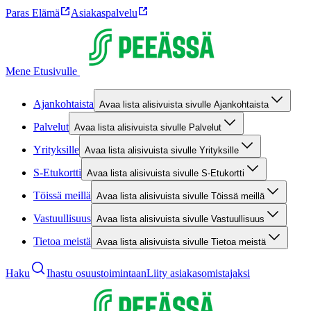
Paras Elämä
Asiakaspalvelu
Mene Etusivulle
Ajankohtaista
Avaa lista alisivuista sivulle Ajankohtaista
Palvelut
Avaa lista alisivuista sivulle Palvelut
Yrityksille
Avaa lista alisivuista sivulle Yrityksille
S-Etukortti
Avaa lista alisivuista sivulle S-Etukortti
Töissä meillä
Avaa lista alisivuista sivulle Töissä meillä
Vastuullisuus
Avaa lista alisivuista sivulle Vastuullisuus
Tietoa meistä
Avaa lista alisivuista sivulle Tietoa meistä
Haku
Ihastu osuustoimintaan
Liity asiakasomistajaksi