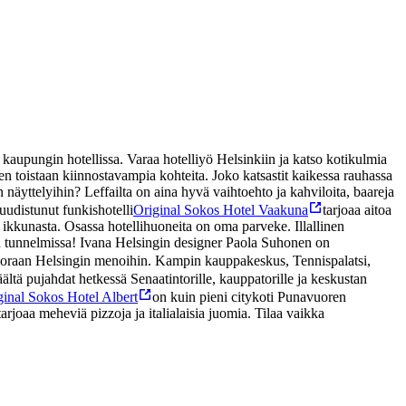
aupungin hotellissa. Varaa hotelliyö Helsinkiin ja katso kotikulmia
inen toistaan kiinnostavampia kohteita. Joko katsastit kaikessa rauhassa
 näyttelyihin? Leffailta on aina hyvä vaihtoehto ja kahviloita, baareja
uudistunut funkishotelli
Original Sokos Hotel Vaakuna
tarjoaa aitoa
ikkunasta. Osassa hotellihuoneita on oma parveke. Illallinen
n tunnelmissa! Ivana Helsingin designer Paola Suhonen on
 suoraan Helsingin menoihin. Kampin kauppakeskus, Tennispalatsi,
äältä pujahdat hetkessä Senaatintorille, kauppatorille ja keskustan
ginal Sokos Hotel Albert
on kuin pieni citykoti Punavuoren
arjoaa meheviä pizzoja ja italialaisia juomia. Tilaa vaikka