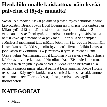
Henkilökunnalle kuiskattua: näin hyvää
palvelua ei löydy muualta!
Sosiaalisen median lisäksi palautetta jaetaan myös henkilökunnalle
kasvotusten. Break Sokos Hotel Edenin ravintolassa työskentelevän
Miian sydäntä lämmittää muisto kohtaamisesta touhukkaan 2-
vuotiaan kanssa:
”Pieni tyttö oli innoissaan uudesta ympäristöstä ja
halusi koko ajan mennä joka paikkaan. Eihän siitä vanhempien
syömisestä meinannut tulla mitään, joten minä tarjouduin leikkimään
lapsen kanssa. Leikki sujui niin hyvin, että siivottiin leikin lomassa
jopa lasten leikkinurkkaus – ja muistoksi tyttö sai pienen Onni
Orava -lelun. Vanhemmat olivat kiitollisia kun saivat syödä rauhassa
kahdestaan, viime kerrasta olikin ollut aikaa.. Eivät ole kuulemma
saaneet mistään yhtä hyvää palvelua!”
Asiakkaat kertovat
Tällä
palstalla asiakkaamme jakavat parhaat lomatarinansa Sokos Hotels -
reissultaan. Käy myös kurkkaamassa, mistä kaikesta asiakkaamme
ovat innostuneet Facebookissa ja Instagramissa hashtagilla
#sokoshotels!
KATEGORIAT
Muut