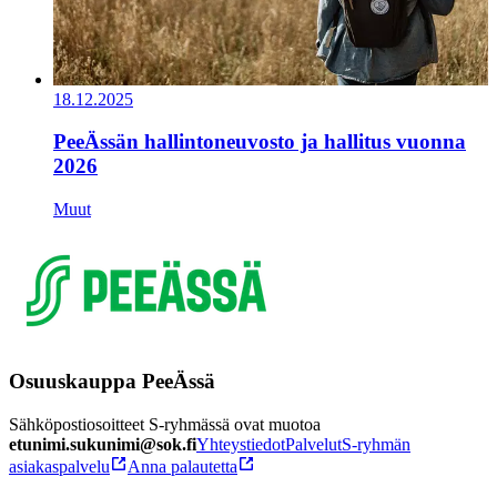
18.12.2025
PeeÄssän hallintoneuvosto ja hallitus vuonna
2026
Muut
Osuuskauppa PeeÄssä
Sähköpostiosoitteet S-ryhmässä ovat muotoa
etunimi.sukunimi@sok.fi
Yhteystiedot
Palvelut
S-ryhmän
asiakaspalvelu
Anna palautetta