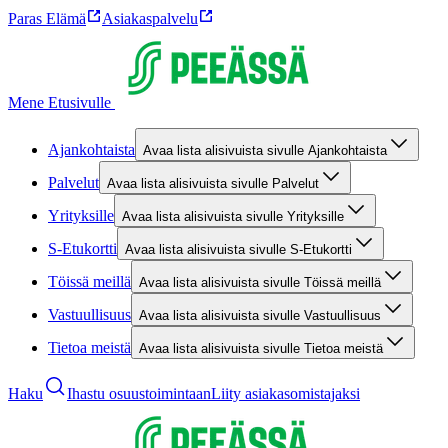
Paras Elämä
Asiakaspalvelu
Mene Etusivulle
Ajankohtaista
Avaa lista alisivuista sivulle Ajankohtaista
Palvelut
Avaa lista alisivuista sivulle Palvelut
Yrityksille
Avaa lista alisivuista sivulle Yrityksille
S-Etukortti
Avaa lista alisivuista sivulle S-Etukortti
Töissä meillä
Avaa lista alisivuista sivulle Töissä meillä
Vastuullisuus
Avaa lista alisivuista sivulle Vastuullisuus
Tietoa meistä
Avaa lista alisivuista sivulle Tietoa meistä
Haku
Ihastu osuustoimintaan
Liity asiakasomistajaksi