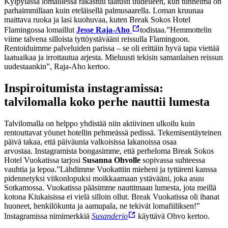
Kylpylässä lomaillessa rakastuu taatusti uudelleen, kun tunnelma on
parhaimmillaan kuin eteläisellä palmusaarella. Loman kruunaa
maittava ruoka ja lasi kuohuvaa, kuten Break Sokos Hotel
Flamingossa lomaillut
Jesse Raja-Aho
todistaa.
”Hemmottelin
viime talvena silloista tyttöystävääni reissulla Flamingoon.
Rentoiduimme palveluiden parissa – se oli erittäin hyvä tapa viettää
laatuaikaa ja irrottautua arjesta. Mieluusti tekisin samanlaisen reissun
uudestaankin”, Raja-Aho kertoo.
Inspiroitumista instagramissa:
talvilomalla koko perhe nauttii lumesta
Talvilomalla on helppo yhdistää niin aktiivinen ulkoilu kuin
rentouttavat yöunet hotellin pehmeässä pedissä. Tekemisentäyteinen
päivä takaa, että päiväunia valkoisissa lakanoissa osaa
arvostaa. Instagramista bongasimme, että perheloma Break Sokos
Hotel Vuokatissa tarjosi
Susanna Ohvolle
sopivassa suhteessa
vauhtia ja lepoa.
”Lähdimme Vuokattiin mieheni ja tyttäreni kanssa
pidennetyksi viikonlopuksi moikkaamaan ystävääni, joka asuu
Sotkamossa. Vuokatissa pääsimme nauttimaan lumesta, jota meillä
kotona Kiukaisissa ei vielä silloin ollut. Break Vuokatissa oli ihanat
huoneet, henkilökunta ja aamupala, ne tekivät lomafiiliksen!”
Instagramissa nimimerkkiä
Susanderio
käyttävä Ohvo kertoo.