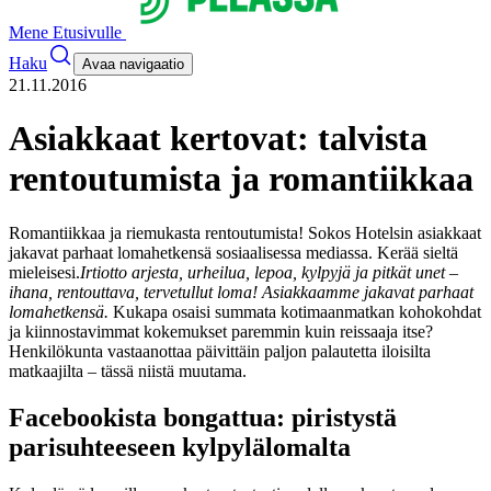
Mene Etusivulle
Haku
Avaa navigaatio
21.11.2016
Asiakkaat kertovat: talvista
rentoutumista ja romantiikkaa
Romantiikkaa ja riemukasta rentoutumista! Sokos Hotelsin asiakkaat
jakavat parhaat lomahetkensä sosiaalisessa mediassa. Kerää sieltä
mieleisesi.
Irtiotto arjesta, urheilua, lepoa, kylpyjä ja pitkät unet –
ihana, rentouttava, tervetullut loma! Asiakkaamme jakavat parhaat
lomahetkensä.
Kukapa osaisi summata kotimaanmatkan kohokohdat
ja kiinnostavimmat kokemukset paremmin kuin reissaaja itse?
Henkilökunta vastaanottaa päivittäin paljon palautetta iloisilta
matkaajilta – tässä niistä muutama.
Facebookista bongattua: piristystä
parisuhteeseen kylpylälomalta