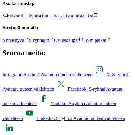
Asiakasomistaja
S-Etukortti
Liittymisedut
Liity asiakasomistajaksi
S-ryhmä muualla
Yhteishyvä
S-ryhmä.fi
Osuuskaupat
Toimipaikat
Seuraa meitä:
Instagram: S-ryhmä Avautuu uuteen välilehteen
X: S-ryhmä
Avautuu uuteen välilehteen
Facebook: S-ryhmä Avautuu
uuteen välilehteen
Youtube: S-ryhmä Avautuu uuteen
välilehteen
Linkedin: S-ryhmä Avautuu uuteen välilehteen