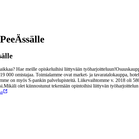
 PeeÄssälle
älle
paikkaa? Hae meille opiskeluihisi liittyvään työharjoitteluun!
Osuuskauppa
i 119 000 omistajaa. Toimialamme ovat market- ja tavaratalokauppa, hote
me on myös S-pankin palvelupisteitä. Liikevaihtomme v. 2018 oli 580
i.
Mikäli olet kiinnostunut tekemään opintoihisi liittyvän työharjoittel
sa