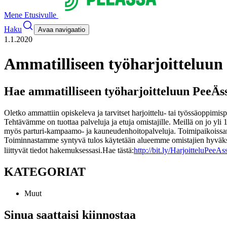
Mene Etusivulle
Haku
Avaa navigaatio
1.1.2020
Ammatilliseen työharjoitteluun
Hae ammatilliseen työharjoitteluun PeeÄss
Oletko ammattiin opiskeleva ja tarvitset harjoittelu- tai työssäoppimis
Tehtävämme on tuottaa palveluja ja etuja omistajille. Meillä on jo yl
myös parturi-kampaamo- ja kauneudenhoitopalveluja. Toimipaikoissam
Toiminnastamme syntyvä tulos käytetään alueemme omistajien hyväks
liittyvät tiedot hakemuksessasi.
Hae tästä:
http://bit.ly/HarjoitteluPeeAs
KATEGORIAT
Muut
Sinua saattaisi kiinnostaa