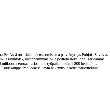
 PeeÄssä on asiakkaidensa omistama palveluyritys Pohjois-Savossa.
lli- ja ravintola-, liikennemyymälä- ja polttonestekauppa. Tarjoamme
 miljoonaa euroa. Tarjoamme työpaikan noin 1 800 henkilölle.
un Osuuskauppa PeeÄssässä, täytä hakemus ja kerro harjoitteluun