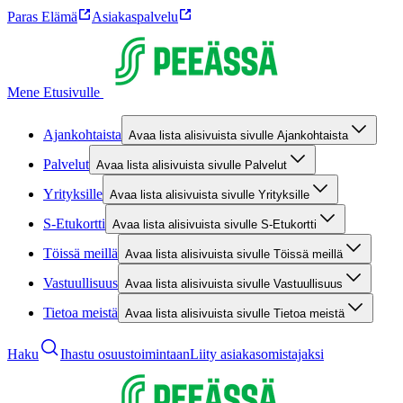
Paras Elämä
Asiakaspalvelu
Mene Etusivulle
Ajankohtaista
Avaa lista alisivuista sivulle Ajankohtaista
Palvelut
Avaa lista alisivuista sivulle Palvelut
Yrityksille
Avaa lista alisivuista sivulle Yrityksille
S-Etukortti
Avaa lista alisivuista sivulle S-Etukortti
Töissä meillä
Avaa lista alisivuista sivulle Töissä meillä
Vastuullisuus
Avaa lista alisivuista sivulle Vastuullisuus
Tietoa meistä
Avaa lista alisivuista sivulle Tietoa meistä
Haku
Ihastu osuustoimintaan
Liity asiakasomistajaksi