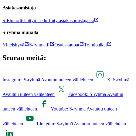
Asiakasomistaja
S-Etukortti
Liittymisedut
Liity asiakasomistajaksi
S-ryhmä muualla
Yhteishyvä
S-ryhmä.fi
Osuuskaupat
Toimipaikat
Seuraa meitä:
Instagram: S-ryhmä Avautuu uuteen välilehteen
X: S-ryhmä
Avautuu uuteen välilehteen
Facebook: S-ryhmä Avautuu
uuteen välilehteen
Youtube: S-ryhmä Avautuu uuteen
välilehteen
Linkedin: S-ryhmä Avautuu uuteen välilehteen