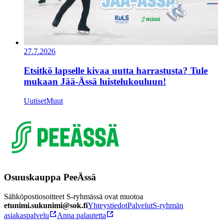
27.7.2026
Etsitkö lapselle kivaa uutta harrastusta? Tule
mukaan Jää-Ässä luistelukouluun!
Uutiset
Muut
Osuuskauppa PeeÄssä
Sähköpostiosoitteet S-ryhmässä ovat muotoa
etunimi.sukunimi@sok.fi
Yhteystiedot
Palvelut
S-ryhmän
asiakaspalvelu
Anna palautetta