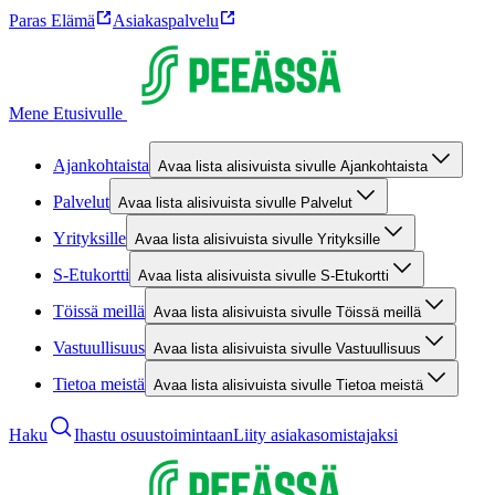
Paras Elämä
Asiakaspalvelu
Mene Etusivulle
Ajankohtaista
Avaa lista alisivuista sivulle Ajankohtaista
Palvelut
Avaa lista alisivuista sivulle Palvelut
Yrityksille
Avaa lista alisivuista sivulle Yrityksille
S-Etukortti
Avaa lista alisivuista sivulle S-Etukortti
Töissä meillä
Avaa lista alisivuista sivulle Töissä meillä
Vastuullisuus
Avaa lista alisivuista sivulle Vastuullisuus
Tietoa meistä
Avaa lista alisivuista sivulle Tietoa meistä
Haku
Ihastu osuustoimintaan
Liity asiakasomistajaksi