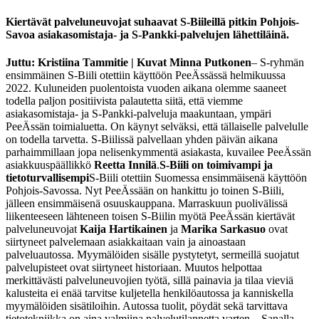
Kiertävät palveluneuvojat suhaavat S-Biileillä pitkin Pohjois-
Savoa asiakasomistaja- ja S-Pankki-palvelujen lähettiläinä.
Juttu: Kristiina Tammitie | Kuvat Minna Putkonen
– S-ryhmän
ensimmäinen S-Biili otettiin käyttöön PeeÄssässä helmikuussa
2022. Kuluneiden puolentoista vuoden aikana olemme saaneet
todella paljon positiivista palautetta siitä, että viemme
asiakasomistaja- ja S-Pankki-palveluja maakuntaan, ympäri
PeeÄssän toimialuetta. On käynyt selväksi, että tällaiselle palvelulle
on todella tarvetta. S-Biilissä palvellaan yhden päivän aikana
parhaimmillaan jopa nelisenkymmentä asiakasta, kuvailee PeeÄssän
asiakkuuspäällikkö
Reetta Innilä
.
S-Biili on toimivampi ja
tietoturvallisempi
S-Biili otettiin Suomessa ensimmäisenä käyttöön
Pohjois-Savossa. Nyt PeeÄssään on hankittu jo toinen S-Biili,
jälleen ensimmäisenä osuuskauppana. Marraskuun puolivälissä
liikenteeseen lähteneen toisen S-Biilin myötä PeeÄssän kiertävät
palveluneuvojat
Kaija Hartikainen
ja
Marika Sarkasuo
ovat
siirtyneet palvelemaan asiakkaitaan vain ja ainoastaan
palveluautossa. Myymälöiden sisälle pystytetyt, sermeillä suojatut
palvelupisteet ovat siirtyneet historiaan. Muutos helpottaa
merkittävästi palveluneuvojien työtä, sillä painavia ja tilaa vieviä
kalusteita ei enää tarvitse kuljetella henkilöautossa ja kanniskella
myymälöiden sisätiloihin. Autossa tuolit, pöydät sekä tarvittava
tietotekniikka on aina valmiina palvelutilannetta varten.
– Sanalla