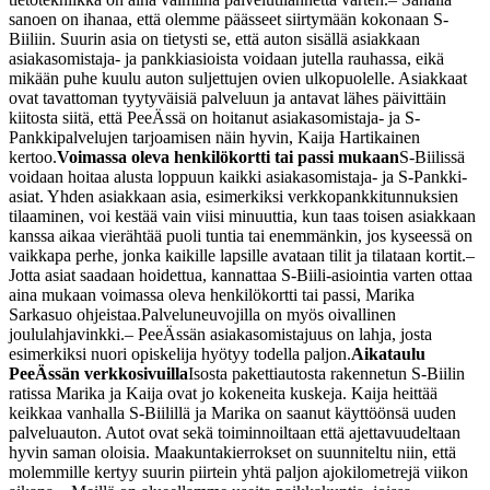
sanoen on ihanaa, että olemme päässeet siirtymään kokonaan S-
Biiliin. Suurin asia on tietysti se, että auton sisällä asiakkaan
asiakasomistaja- ja pankkiasioista voidaan jutella rauhassa, eikä
mikään puhe kuulu auton suljettujen ovien ulkopuolelle. Asiakkaat
ovat tavattoman tyytyväisiä palveluun ja antavat lähes päivittäin
kiitosta siitä, että PeeÄssä on hoitanut asiakasomistaja- ja S-
Pankkipalvelujen tarjoamisen näin hyvin, Kaija Hartikainen
kertoo.
Voimassa oleva henkilökortti tai passi mukaan
S-Biilissä
voidaan hoitaa alusta loppuun kaikki asiakasomistaja- ja S-Pankki-
asiat. Yhden asiakkaan asia, esimerkiksi verkkopankkitunnuksien
tilaaminen, voi kestää vain viisi minuuttia, kun taas toisen asiakkaan
kanssa aikaa vierähtää puoli tuntia tai enemmänkin, jos kyseessä on
vaikkapa perhe, jonka kaikille lapsille avataan tilit ja tilataan kortit.
–
Jotta asiat saadaan hoidettua, kannattaa S-Biili-asiointia varten ottaa
aina mukaan voimassa oleva henkilökortti tai passi, Marika
Sarkasuo ohjeistaa.
Palveluneuvojilla on myös oivallinen
joululahjavinkki.
– PeeÄssän asiakasomistajuus on lahja, josta
esimerkiksi nuori opiskelija hyötyy todella paljon.
Aikataulu
PeeÄssän verkkosivuilla
Isosta pakettiautosta rakennetun S-Biilin
ratissa Marika ja Kaija ovat jo kokeneita kuskeja. Kaija heittää
keikkaa vanhalla S-Biilillä ja Marika on saanut käyttöönsä uuden
palveluauton. Autot ovat sekä toiminnoiltaan että ajettavuudeltaan
hyvin saman oloisia. Maakuntakierrokset on suunniteltu niin, että
molemmille kertyy suurin piirtein yhtä paljon ajokilometrejä viikon