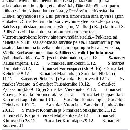
aikana.
– Meillä on alueellamme useita paikkakuntia, joissa
asiakkaita on niin paljon, että niissä käydään säännöllisesti parin
viikon välein. Aikataulumme löytyy PeeÄssän verkkosivuilta.
Lisäksi myymälöissä S-Biili-päivistä ilmoitetaan aina hyvissä ajoin
etukäteen. S-marketien pihoissa viivymme yleensä koko päivän,
Saleissa puolestaan puolen päivän ajan, Marika ja Kaija kertovat.
S-
Biilissä asiointi tapahtuu vuoronumerojen perusteella.
Vuoronumerokone löytyy aina myymälän sisältä.
– Pakkasta tai
hellettä ei S-Biilissä asioidessa tarvitse pelätä. Lisälämmitin pitää
sisätilat lämpiminä talvella ja ilmalämpöpumppu kesällä viileänä,
Marika Sarkasuo muistuttaa.
S-Biilien vierailut joulukuussa
(palveluaika klo 10–17, jos ei toisin mainita)
pe 1.12. S-market
Rautalampi
ma 4.12. S-market Juankoski
ti 5.12. S-market
Karttula
to 7.12. S-market Varpaisjärvi (klo 9–16) ja S-market
Keitele
pe 8.12. S-market Maaninka ja S-market Nilsiä
ma
11.12. S-market Pielavesi ja S-market Kiuruvesi
ti 12.12. S-
market Vesanto ja S-market Tuusniemi
ke 13.12. S-market
Pyhäsalmi (klo 9–16) ja S-market Vieremä
to 14.12. S-market
Kaavi ja S-market Suonenjoki
pe 15.12. S-market Leppävirta ja
S-market Lapinlahti
ma 18.12. S-market Rautalampi ja S-market
Heinävesi
ti 19.12. S-market Vuorela ja S-market Juankoski
ke
20.12. S-market Kommila ja S-market Sonkajärvi
to 21.12.
S-market Nilsiä ja S-market Maljalahti
ke 27.12. S-market
Kiuruvesi
to 28.12. S-market Karttula
pe 29.12. S-market
Suonenjoki