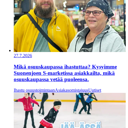
27.7.2026
Mikä osuuskaupassa ihastuttaa? Kysyimme
Suonenjoen S-marketissa asiakkailta, mikä
osuuskaupassa vetää puoleensa.
Ihastu osuustoimintaan
Asiakasomistajuus
Uutiset