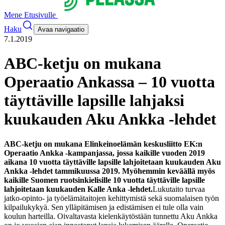
Mene Etusivulle
Haku
Avaa navigaatio
7.1.2019
ABC-ketju on mukana
Operaatio Ankassa – 10 vuotta
täyttäville lapsille lahjaksi
kuukauden Aku Ankka -lehdet
ABC-ketju on mukana Elinkeinoelämän keskusliitto EK:n
Operaatio Ankka -kampanjassa, jossa kaikille vuoden 2019
aikana 10 vuotta täyttäville lapsille lahjoitetaan kuukauden Aku
Ankka -lehdet tammikuussa 2019. Myöhemmin keväällä myös
kaikille Suomen ruotsinkielisille 10 vuotta täyttäville lapsille
lahjoitetaan kuukauden Kalle Anka -lehdet.
Lukutaito turvaa
jatko-opinto- ja työelämätaitojen kehittymistä sekä suomalaisen työn
kilpailukykyä. Sen ylläpitämisen ja edistämisen ei tule olla vain
koulun harteilla. Oivaltavasta kielenkäytöstään tunnettu Aku Ankka