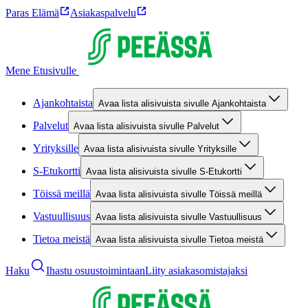
Paras Elämä
Asiakaspalvelu
Mene Etusivulle
Ajankohtaista
Avaa lista alisivuista sivulle Ajankohtaista
Palvelut
Avaa lista alisivuista sivulle Palvelut
Yrityksille
Avaa lista alisivuista sivulle Yrityksille
S-Etukortti
Avaa lista alisivuista sivulle S-Etukortti
Töissä meillä
Avaa lista alisivuista sivulle Töissä meillä
Vastuullisuus
Avaa lista alisivuista sivulle Vastuullisuus
Tietoa meistä
Avaa lista alisivuista sivulle Tietoa meistä
Haku
Ihastu osuustoimintaan
Liity asiakasomistajaksi