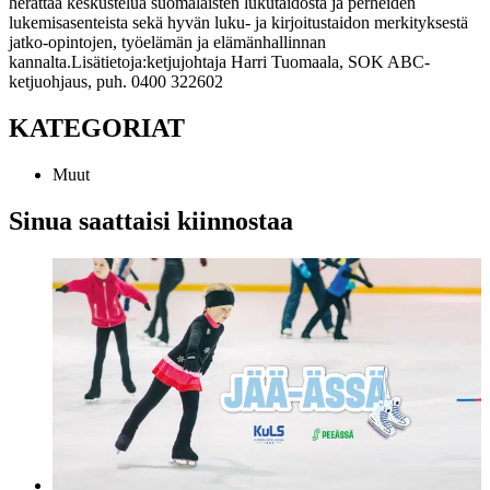
herättää keskustelua suomalaisten lukutaidosta ja perheiden
lukemisasenteista sekä hyvän luku- ja kirjoitustaidon merkityksestä
jatko-opintojen, työelämän ja elämänhallinnan
kannalta.
Lisätietoja:
ketjujohtaja Harri Tuomaala, SOK ABC-
ketjuohjaus, puh. 0400 322602
KATEGORIAT
Muut
Sinua saattaisi kiinnostaa