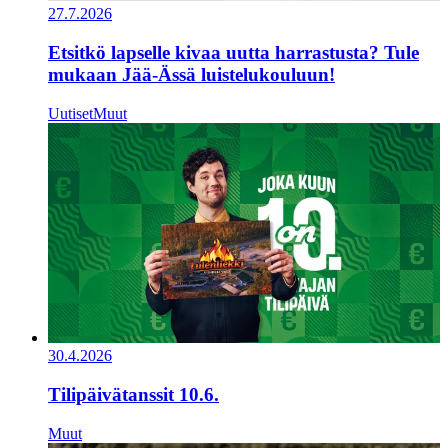
27.7.2026
Etsitkö lapselle kivaa uutta harrastusta? Tule
mukaan Jää-Ässä luistelukouluun!
Uutiset
Muut
30.4.2026
Tilipäivätanssit 10.6.
Muut