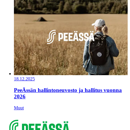
18.12.2025
PeeÄssän hallintoneuvosto ja hallitus vuonna
2026
Muut