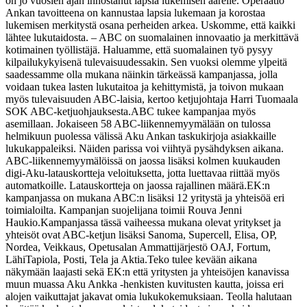
on jo vuosien ajan innostanut lapsia lukemisen äärelle. Operaatio
Ankan tavoitteena on kannustaa lapsia lukemaan ja korostaa
lukemisen merkitystä osana perheiden arkea. Uskomme, että kaikki
lähtee lukutaidosta.
– ABC on suomalainen innovaatio ja merkittävä
kotimainen työllistäjä. Haluamme, että suomalainen työ pysyy
kilpailukykyisenä tulevaisuudessakin. Sen vuoksi olemme ylpeitä
saadessamme olla mukana näinkin tärkeässä kampanjassa, jolla
voidaan tukea lasten lukutaitoa ja kehittymistä, ja toivon mukaan
myös tulevaisuuden ABC-laisia, kertoo ketjujohtaja Harri Tuomaala
SOK ABC-ketjuohjauksesta.
ABC tukee kampanjaa myös
asemillaan. Jokaiseen 58 ABC-liikennemyymälään on tulossa
helmikuun puolessa välissä Aku Ankan taskukirjoja asiakkaille
lukukappaleiksi. Näiden parissa voi viihtyä pysähdyksen aikana.
ABC-liikennemyymälöissä on jaossa lisäksi kolmen kuukauden
digi-Aku-latauskortteja veloituksetta, jotta luettavaa riittää myös
automatkoille. Latauskortteja on jaossa rajallinen määrä.
EK:n
kampanjassa on mukana ABC:n lisäksi 12 yritystä ja yhteisöä eri
toimialoilta. Kampanjan suojelijana toimii Rouva Jenni
Haukio.
Kampanjassa tässä vaiheessa mukana olevat yritykset ja
yhteisöt ovat ABC-ketjun lisäksi Sanoma, Supercell, Elisa, OP,
Nordea, Veikkaus, Opetusalan Ammattijärjestö OAJ, Fortum,
LähiTapiola, Posti, Tela ja Aktia.
Teko tulee kevään aikana
näkymään laajasti sekä EK:n että yritysten ja yhteisöjen kanavissa
muun muassa Aku Ankka -henkisten kuvitusten kautta, joissa eri
alojen vaikuttajat jakavat omia lukukokemuksiaan. Teolla halutaan