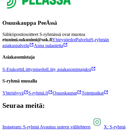
Osuuskauppa PeeÄssä
Sähköpostiosoitteet S-ryhmässä ovat muotoa
etunimi.sukunimi@sok.fi
Yhteystiedot
Palvelut
S-ryhmän
asiakaspalvelu
Anna palautetta
Asiakasomistaja
S-Etukortti
Liittymisedut
Liity asiakasomistajaksi
S-ryhmä muualla
Yhteishyvä
S-ryhmä.fi
Osuuskaupat
Toimipaikat
Seuraa meitä:
Instagram: S-ryhmä Avautuu uuteen välilehteen
X: S-ryhmä