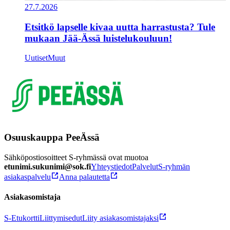
27.7.2026
Etsitkö lapselle kivaa uutta harrastusta? Tule
mukaan Jää-Ässä luistelukouluun!
Uutiset
Muut
Osuuskauppa PeeÄssä
Sähköpostiosoitteet S-ryhmässä ovat muotoa
etunimi.sukunimi@sok.fi
Yhteystiedot
Palvelut
S-ryhmän
asiakaspalvelu
Anna palautetta
Asiakasomistaja
S-Etukortti
Liittymisedut
Liity asiakasomistajaksi