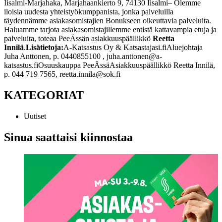
Iisalmi-Marjahaka, Marjahaankierto 9, 74130 Iisalmi
– Olemme
iloisia uudesta yhteistyökumppanista, jonka palveluilla
täydennämme asiakasomistajien Bonukseen oikeuttavia palveluita.
Haluamme tarjota asiakasomistajillemme entistä kattavampia etuja ja
palveluita, toteaa PeeÄssän asiakkuuspäällikkö
Reetta
Innilä
.
Lisätietoja:
A-Katsastus Oy & Katsastajasi.fi
Aluejohtaja
Juha Anttonen, p. 0440855100 , juha.anttonen@a-
katsastus.fi
Osuuskauppa PeeÄssä
Asiakkuuspäällikkö Reetta Innilä,
p. 044 719 7565, reetta.innila@sok.fi
KATEGORIAT
Uutiset
Sinua saattaisi kiinnostaa