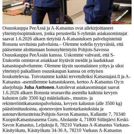
Osuuskauppa PeeÄssä ja A-Katsastus ovat allekirjoittaneet
yhteistyösopimuksen, jonka perusteella S-ryhmän asiakasomistajat
saavat 1.6.2026 alkaen tietyistä A-Katsastuksen palvelupisteistä
Bonusta sovituista palveluista.
– Olemme todella tyytyväisiä, että
pääsemme aloittamaan bonusyhteistyön Pohjois-Savossa
Osuuskauppa PeeÄssän kanssa. Uskomme vahvasti, että S-
Etukortin omistavat asiakkaat löytävät meidät ja laadukkaat
katsastuspalvelumme. Olemme täysin suomalainen yritys ja siksi
yhteistyö paikallisen osuuskaupan kanssa on erityisen
houkuttelevaa. Toivotamme kaikki tervetulleiksi Katsastajasi.fi ja A-
Katsastus -asemillemme katsastukseen, kertoo A-Katsastus Oy:n
aluejohtaja
Juha Anttonen
.
Autoilevat asiakasomistajat saavat
1.6.2026 alkaen Bonusta seuraavilta asemilta kaikista kevyen
kaluston (alle 3500 kg) määräaikais-, muutos- ja
rekisteröintikatsastuspalveluista, kevyen kaluston (alle 3500 kg)
päästömittauksista, ajoneuvojen kuntotarkastuksista ja
autotarviketuotteista:
Pohjois-Savon Katsastus, Kallantie 7, 70340
Kuopio
Katsastusasema Guru, Aholantie 4, 71800 Siilinjärvi
Keski-
Savon Katsastus, Leijukuja 8, 78210 Varkaus
A-Katsastus Varkaus-
Käsityökatu, Käsityökatu 34-36 A, 78210 Varkaus
A-Katsastus