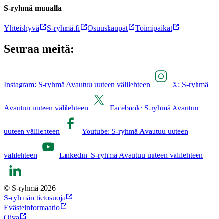
S-ryhmä muualla
Yhteishyvä
S-ryhmä.fi
Osuuskaupat
Toimipaikat
Seuraa meitä:
Instagram: S-ryhmä Avautuu uuteen välilehteen
X: S-ryhmä
Avautuu uuteen välilehteen
Facebook: S-ryhmä Avautuu
uuteen välilehteen
Youtube: S-ryhmä Avautuu uuteen
välilehteen
Linkedin: S-ryhmä Avautuu uuteen välilehteen
© S-ryhmä 2026
S-ryhmän tietosuoja
Evästeinformaatio
Oiva