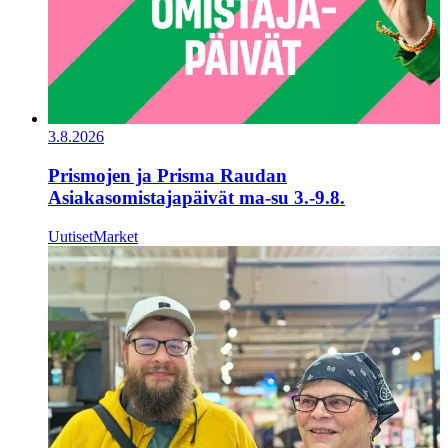
3.8.2026
Prismojen ja Prisma Raudan
Asiakasomistajapäivät ma-su 3.-9.8.
Uutiset
Market