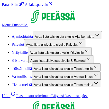
Paras Elämä
Asiakaspalvelu
Mene Etusivulle
Ajankohtaista
Avaa lista alisivuista sivulle Ajankohtaista
Palvelut
Avaa lista alisivuista sivulle Palvelut
Yrityksille
Avaa lista alisivuista sivulle Yrityksille
S-Etukortti
Avaa lista alisivuista sivulle S-Etukortti
Töissä meillä
Avaa lista alisivuista sivulle Töissä meillä
Vastuullisuus
Avaa lista alisivuista sivulle Vastuullisuus
Tietoa meistä
Avaa lista alisivuista sivulle Tietoa meistä
Haku
Ihastu osuustoimintaan
Liity asiakasomistajaksi