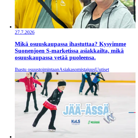
27.7.2026
Mikä osuuskaupassa ihastuttaa? Kysyimme
Suonenjoen S-marketissa asiakkailta, mikä
osuuskaupassa vetää puoleensa.
Ihastu osuustoimintaan
Asiakasomistajuus
Uutiset